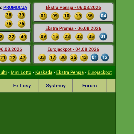
a:
PROMOCJA
Ekstra Pensja - 06.08.2026
38
39
01
09
10
19
35
04
75
76
Ekstra Premia - 06.08.2026
09
15
23
32
35
01
8
32
40
 06.08.2026
Eurojackpot - 04.08.2026
03
17
30
35
43
01
12
21
22
47
•
•
•
•
ulti
Mini Lotto
Kaskada
Ekstra Pensja
Eurojackpot
Ex Losy
Systemy
Forum