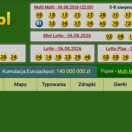
Multi Multi - 06.08.2026 (22:00)
5-8 sierpni
05
13
17
21
27
28
31
37
51
53
56
57
59
65
70
72
Mini Lotto - 06.08.2026
02
08
1
Lotto - 06.08.2026
Lotto Plus -
20
24
04
14
18
23
29
46
02
03
16
140 000 000 zł
Kumulacja
Eurojackpot:
Piątek
•
Multi M
Mapy
Typowania
Zdrapki
Gierki