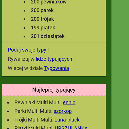
200 pewniaków
200 parek
200 trójek
199 piątek
201 dziesiątek
Podaj swoje typy
!
Rywalizuj w
lidze typujących
!
Więcej w dziale
Typowania
Najlepiej typujący
Pewniaki Multi Multi:
ennio
Parki Multi Multi:
szorkop
Trójki Multi Multi:
Luna-black
Piątki Multi Multi:
URSZULANKA