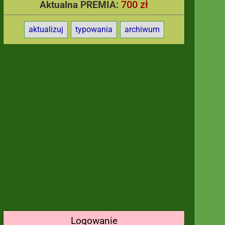
700 zł
Aktualna PREMIA:
aktualizuj
typowania
archiwum
Logowanie