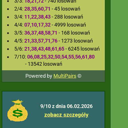
3/3:
18,21,72
- 740 losowań
2/4:
28,35,60,71
- 45 losowań
3/4:
11,22,38,43
- 288 losowań
4/4:
07,10,17,32
- 4999 losowań
3/5:
36,37,48,58,71
- 168 losowań
4/5:
21,33,57,71,76
- 1273 losowań
5/6:
21,38,43,48,61,65
- 6245 losowań
7/10:
06,08,25,32,50,54,55,56,61,80
- 13542 losowań
Powered by
MultiPairs
©
9/10 z dnia 06.02.2026
zobacz szczegóły