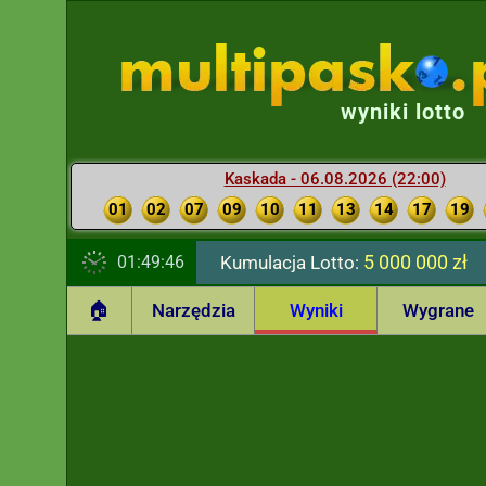
wyniki lotto
Kaskada - 06.08.2026 (22:00)
01
02
07
09
10
11
13
14
17
19
5 000 000 zł
01:49:47
Kumulacja Lotto:
🏠
Narzędzia
Wyniki
Wygrane