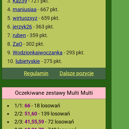
Kaz39
- 721 pkt.
maniusiaa
- 667 pkt.
wirtuozxyz
- 659 pkt.
jerzyk26
- 363 pkt.
ruben
- 359 pkt.
ZaO
- 302 pkt.
Wodzionkaiwoczanka
- 293 pkt.
lubietyskie
- 275 pkt.
Regulamin
Dalsze pozycje
Oczekiwane zestawy Multi Multi
1/1:
66
- 18 losowań
2/2:
51,60
- 139 losowań
2/3:
41,55,59
- 72 losowań