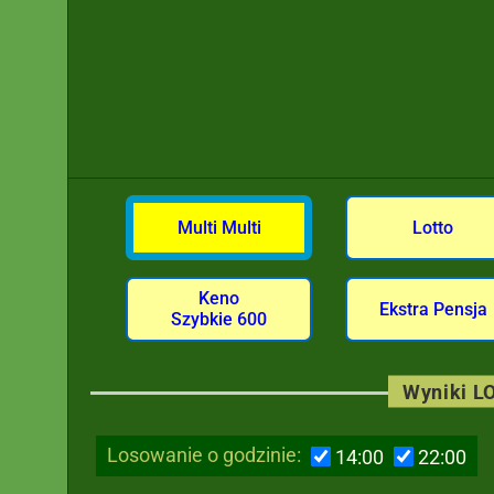
Multi Multi
Lotto
Keno
Ekstra Pensja
Szybkie 600
Wyniki LO
Losowanie o godzinie:
14:00
22:00