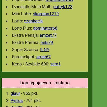
Dziesiątki Multi Multi:
patryk123
Mini Lotto:
skorpion1219
Lotto:
czankecik
Lotto Plus:
dominator66
Ekstra Pensja:
emzet77
Ekstra Premia:
miki79
Super Szansa:
ILNY
Eurojackpot:
arnie67
Keno / Szybkie 600:
scm1
Liga typujących - ranking
giaur
- 963 pkt.
Pyrrus
- 791 pkt.