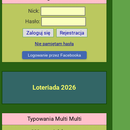
Nick:
Hasło:
Zaloguj się
Rejestracja
Nie pamiętam hasła
Logowanie przez Facebooka
Loteriada 2026
Typowania Multi Multi