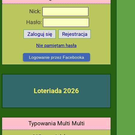
Nick:
Hasło:
Zaloguj się
Rejestracja
Nie pamiętam hasła
Logowanie przez Facebooka
Loteriada 2026
Typowania Multi Multi