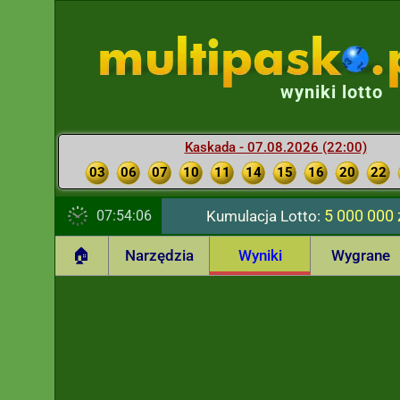
wyniki lotto
Kaskada - 07.08.2026 (22:00)
03
06
07
10
11
14
15
16
20
22
5 000 000 
07:54:07
Kumulacja Lotto:
🏠
Narzędzia
Wyniki
Wygrane