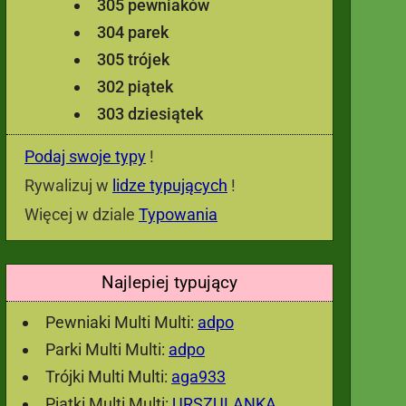
305 pewniaków
304 parek
305 trójek
302 piątek
303 dziesiątek
Podaj swoje typy
!
Rywalizuj w
lidze typujących
!
Więcej w dziale
Typowania
Najlepiej typujący
Pewniaki Multi Multi:
adpo
Parki Multi Multi:
adpo
Trójki Multi Multi:
aga933
Piątki Multi Multi:
URSZULANKA