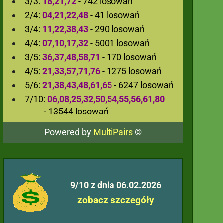
3/3:
18,21,72
- 742 losowań
2/4:
04,21,22,48
- 41 losowań
3/4:
11,22,38,43
- 290 losowań
4/4:
07,10,17,32
- 5001 losowań
3/5:
36,37,48,58,71
- 170 losowań
4/5:
21,33,57,71,76
- 1275 losowań
5/6:
21,38,43,48,61,65
- 6247 losowań
7/10:
06,08,25,32,50,54,55,56,61,80
- 13544 losowań
Powered by
MultiPairs
©
9/10 z dnia 06.02.2026
zobacz szczegóły