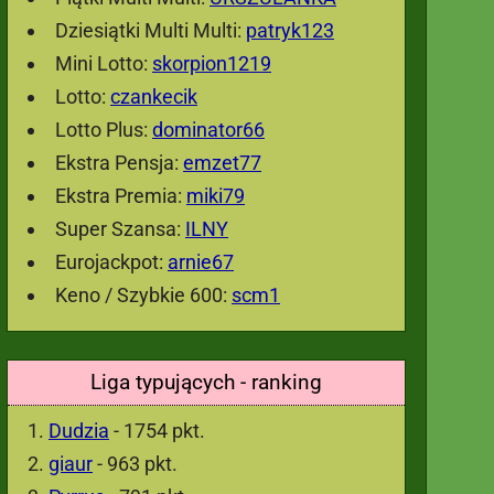
Dziesiątki Multi Multi:
patryk123
Mini Lotto:
skorpion1219
Lotto:
czankecik
Lotto Plus:
dominator66
Ekstra Pensja:
emzet77
Ekstra Premia:
miki79
Super Szansa:
ILNY
Eurojackpot:
arnie67
Keno / Szybkie 600:
scm1
Liga typujących - ranking
Dudzia
- 1754 pkt.
giaur
- 963 pkt.