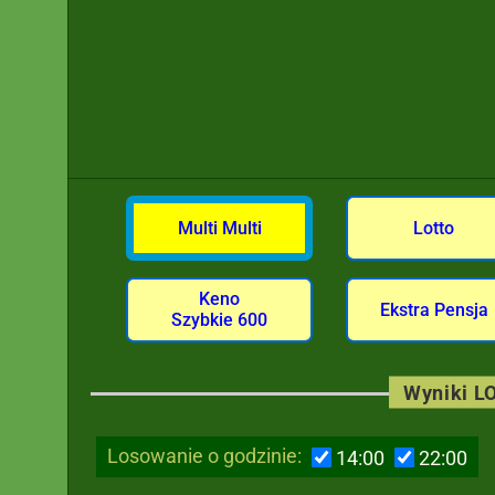
Multi Multi
Lotto
Keno
Ekstra Pensja
Szybkie 600
Wyniki LO
Losowanie o godzinie:
14:00
22:00