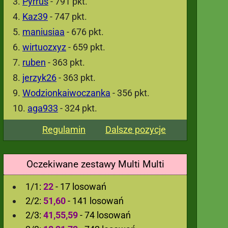
Pyrrus
- 791 pkt.
Kaz39
- 747 pkt.
maniusiaa
- 676 pkt.
wirtuozxyz
- 659 pkt.
ruben
- 363 pkt.
jerzyk26
- 363 pkt.
Wodzionkaiwoczanka
- 356 pkt.
aga933
- 324 pkt.
Regulamin
Dalsze pozycje
Oczekiwane zestawy Multi Multi
1/1:
22
- 17 losowań
2/2:
51,60
- 141 losowań
2/3:
41,55,59
- 74 losowań