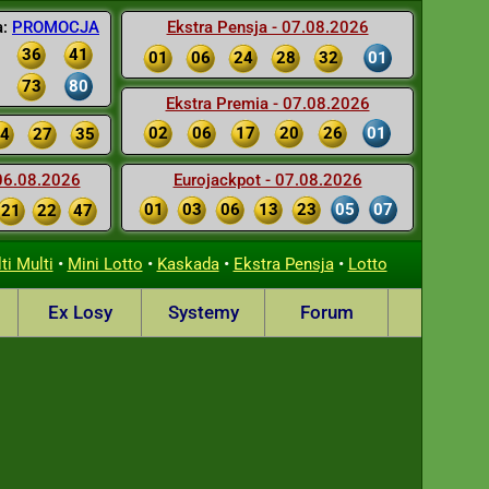
a:
PROMOCJA
Ekstra Pensja - 07.08.2026
36
41
01
06
24
28
32
01
73
80
Ekstra Premia - 07.08.2026
02
06
17
20
26
01
4
27
35
 06.08.2026
Eurojackpot - 07.08.2026
01
03
06
13
23
05
07
21
22
47
•
•
•
•
ti Multi
Mini Lotto
Kaskada
Ekstra Pensja
Lotto
Ex Losy
Systemy
Forum