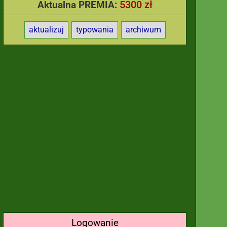
5300 zł
Aktualna PREMIA:
aktualizuj
typowania
archiwum
Logowanie