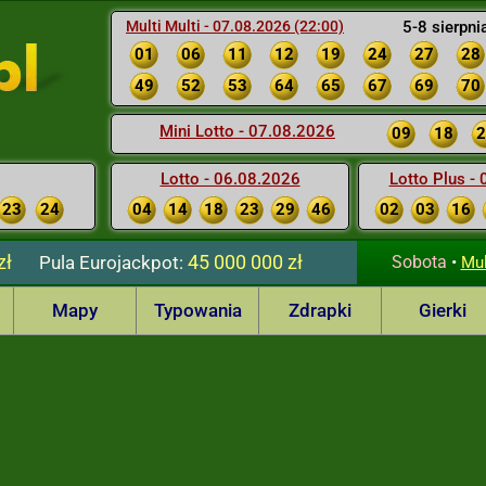
Multi Multi - 07.08.2026 (22:00)
5-8 sierpni
01
06
11
12
19
24
27
28
49
52
53
64
65
67
69
70
Mini Lotto - 07.08.2026
09
18
2
Lotto - 06.08.2026
Lotto Plus -
23
24
04
14
18
23
29
46
02
03
16
zł
45 000 000 zł
Pula
Eurojackpot:
Sobota
•
Mul
Mapy
Typowania
Zdrapki
Gierki