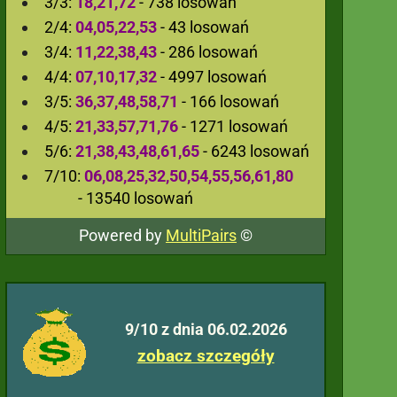
3/3:
18,21,72
- 738 losowań
2/4:
04,05,22,53
- 43 losowań
3/4:
11,22,38,43
- 286 losowań
4/4:
07,10,17,32
- 4997 losowań
3/5:
36,37,48,58,71
- 166 losowań
4/5:
21,33,57,71,76
- 1271 losowań
5/6:
21,38,43,48,61,65
- 6243 losowań
7/10:
06,08,25,32,50,54,55,56,61,80
- 13540 losowań
Powered by
MultiPairs
©
9/10 z dnia 06.02.2026
zobacz szczegóły