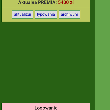
5400 zł
Aktualna PREMIA:
aktualizuj
typowania
archiwum
Logowanie