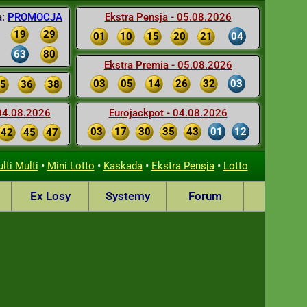
a:
PROMOCJA
Ekstra Pensja - 05.08.2026
19
29
01
10
15
20
21
04
63
80
Ekstra Premia - 05.08.2026
03
05
14
26
32
03
5
36
38
 04.08.2026
Eurojackpot - 04.08.2026
03
17
30
35
43
01
12
42
45
47
•
•
•
•
lti Multi
Mini Lotto
Kaskada
Ekstra Pensja
Lotto
Ex Losy
Systemy
Forum