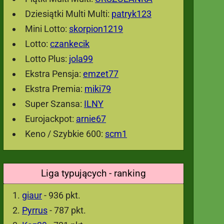
Dziesiątki Multi Multi:
patryk123
Mini Lotto:
skorpion1219
Lotto:
czankecik
Lotto Plus:
jola99
Ekstra Pensja:
emzet77
Ekstra Premia:
miki79
Super Szansa:
ILNY
Eurojackpot:
arnie67
Keno / Szybkie 600:
scm1
Liga typujących - ranking
giaur
- 936 pkt.
Pyrrus
- 787 pkt.