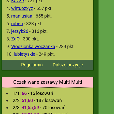
Kaz39
- 721 pkt.
wirtuozxyz
- 657 pkt.
maniusiaa
- 655 pkt.
ruben
- 323 pkt.
jerzyk26
- 316 pkt.
ZaO
- 300 pkt.
Wodzionkaiwoczanka
- 289 pkt.
lubietyskie
- 249 pkt.
Regulamin
Dalsze pozycje
Oczekiwane zestawy Multi Multi
1/1:
66
- 16 losowań
2/2:
51,60
- 137 losowań
2/3:
41,55,59
- 70 losowań