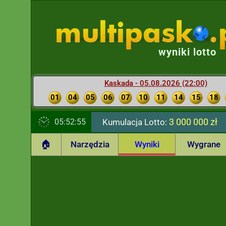
wyniki lotto
Kaskada - 05.08.2026 (22:00)
01
04
05
06
07
10
11
14
15
18
3 000 000 zł
05:52:56
Kumulacja Lotto:
🏠
Narzędzia
Wyniki
Wygrane