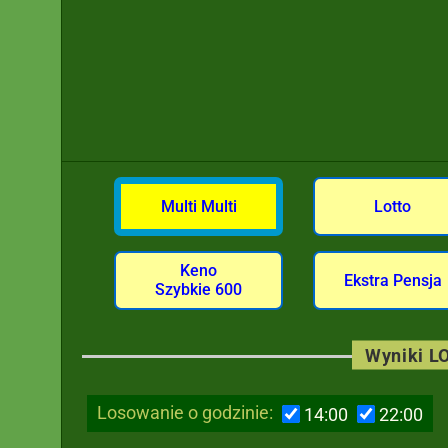
Multi Multi
Lotto
Keno
Ekstra Pensja
Szybkie 600
Wyniki LO
Losowanie o godzinie:
14:00
22:00