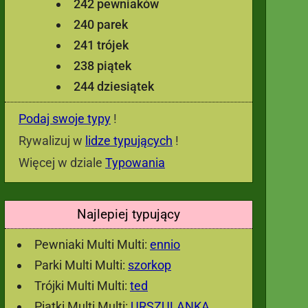
242 pewniaków
240 parek
241 trójek
238 piątek
244 dziesiątek
Podaj swoje typy
!
Rywalizuj w
lidze typujących
!
Więcej w dziale
Typowania
Najlepiej typujący
Pewniaki Multi Multi:
ennio
Parki Multi Multi:
szorkop
Trójki Multi Multi:
ted
Piątki Multi Multi:
URSZULANKA