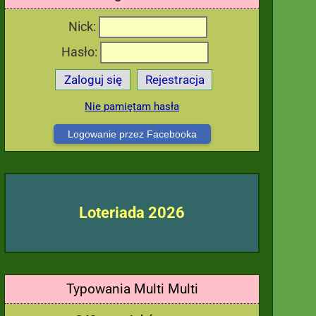
Nick:
Hasło:
Zaloguj się
Rejestracja
Nie pamiętam hasła
Logowanie przez Facebooka
Loteriada 2026
Typowania Multi Multi