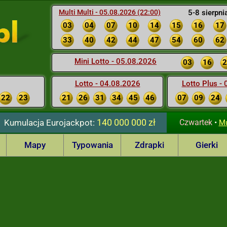
Multi Multi - 05.08.2026 (22:00)
5-8 sierpni
03
04
07
10
14
15
16
17
33
40
42
44
47
54
60
62
Mini Lotto - 05.08.2026
03
16
2
Lotto - 04.08.2026
Lotto Plus -
22
23
21
26
31
34
45
46
07
09
24
140 000 000 zł
Kumulacja
Eurojackpot:
Czwartek
•
Mu
Mapy
Typowania
Zdrapki
Gierki