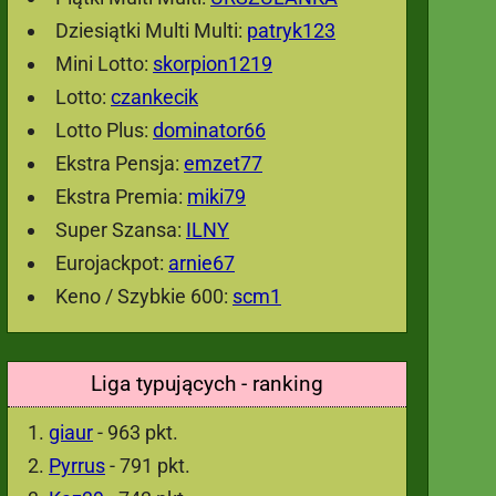
Dziesiątki Multi Multi:
patryk123
Mini Lotto:
skorpion1219
Lotto:
czankecik
Lotto Plus:
dominator66
Ekstra Pensja:
emzet77
Ekstra Premia:
miki79
Super Szansa:
ILNY
Eurojackpot:
arnie67
Keno / Szybkie 600:
scm1
Liga typujących - ranking
giaur
- 963 pkt.
Pyrrus
- 791 pkt.