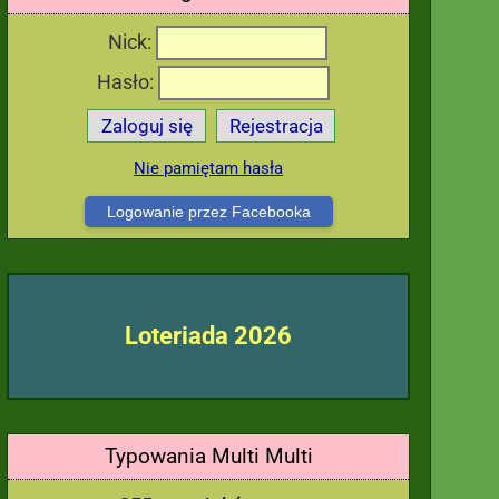
Nick:
Hasło:
Zaloguj się
Rejestracja
Nie pamiętam hasła
Logowanie przez Facebooka
Loteriada 2026
Typowania Multi Multi