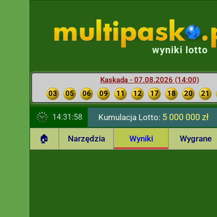
wyniki lotto
Kaskada - 07.08.2026 (14:00)
03
05
06
09
11
12
17
18
20
21
5 000 000 zł
14:31:59
Kumulacja Lotto:
🏠
Narzędzia
Wyniki
Wygrane