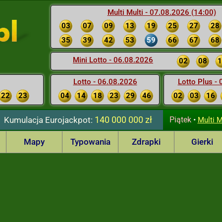
Multi Multi - 07.08.2026 (14:00)
03
07
09
13
19
25
27
28
35
39
42
53
59
66
67
68
Mini Lotto - 06.08.2026
02
08
1
Lotto - 06.08.2026
Lotto Plus -
22
23
04
14
18
23
29
46
02
03
16
140 000 000 zł
Kumulacja
Eurojackpot:
Piątek
•
Multi M
Mapy
Typowania
Zdrapki
Gierki