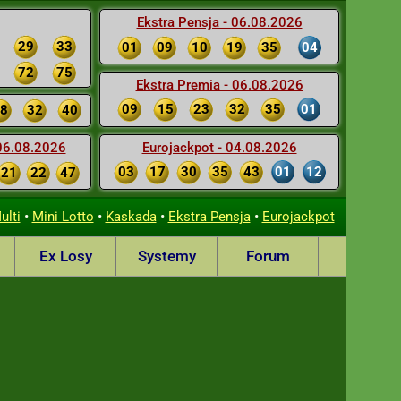
Ekstra Pensja - 06.08.2026
29
33
01
09
10
19
35
04
72
75
Ekstra Premia - 06.08.2026
09
15
23
32
35
01
8
32
40
 06.08.2026
Eurojackpot - 04.08.2026
03
17
30
35
43
01
12
21
22
47
•
•
•
•
ulti
Mini Lotto
Kaskada
Ekstra Pensja
Eurojackpot
Ex Losy
Systemy
Forum