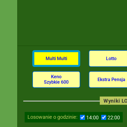
Multi Multi
Lotto
Keno
Ekstra Pensja
Szybkie 600
Wyniki LO
Losowanie o godzinie:
14:00
22:00