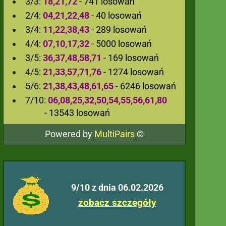
3/3:
18,21,72
- 741 losowań
2/4:
04,21,22,48
- 40 losowań
3/4:
11,22,38,43
- 289 losowań
4/4:
07,10,17,32
- 5000 losowań
3/5:
36,37,48,58,71
- 169 losowań
4/5:
21,33,57,71,76
- 1274 losowań
5/6:
21,38,43,48,61,65
- 6246 losowań
7/10:
06,08,25,32,50,54,55,56,61,80
- 13543 losowań
Powered by
MultiPairs
©
9/10 z dnia 06.02.2026
zobacz szczegóły