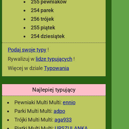
255 pewniaków
254 parek
256 trójek
255 piątek
254 dziesiątek
Podaj swoje typy
!
Rywalizuj w
lidze typujących
!
Więcej w dziale
Typowania
Najlepiej typujący
Pewniaki Multi Multi:
ennio
Parki Multi Multi:
adpo
Trójki Multi Multi:
aga933
Piątki Multi Multi:
URSZULANKA