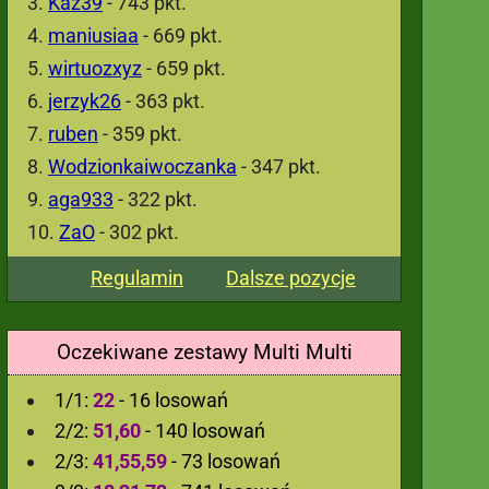
Kaz39
- 743 pkt.
maniusiaa
- 669 pkt.
wirtuozxyz
- 659 pkt.
jerzyk26
- 363 pkt.
ruben
- 359 pkt.
Wodzionkaiwoczanka
- 347 pkt.
aga933
- 322 pkt.
ZaO
- 302 pkt.
Regulamin
Dalsze pozycje
Oczekiwane zestawy Multi Multi
1/1:
22
- 16 losowań
2/2:
51,60
- 140 losowań
2/3:
41,55,59
- 73 losowań