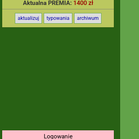
1400 zł
Aktualna PREMIA:
aktualizuj
typowania
archiwum
Logowanie