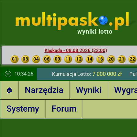
wyniki lotto
Kaskada - 08.08.2026 (22:00)
01
03
04
06
09
11
12
14
16
20
21
22
7 000 000 zł
10:34:27
Kumulacja Lotto:
Pul
Narzędzia
Wyniki
Wygr
🏠
Systemy
Forum