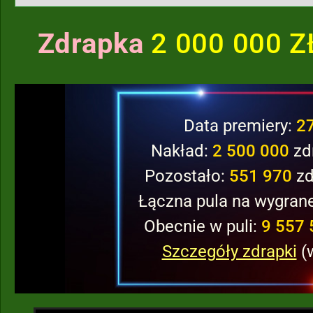
Zdrapka
2 000 000 
Data premiery:
2
Nakład:
2 500 000
zd
Pozostało:
551 970
zd
Łączna pula na wygran
Obecnie w puli:
9 557 
Szczegóły zdrapki
(w