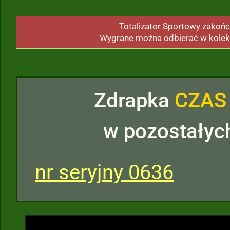
Totalizator Sportowy zakończ
Wygrane można odbierać w kolek
Zdrapka
CZAS
w pozostałyc
nr seryjny 0636