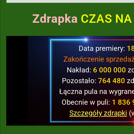
Zdrapka
CZAS NA
Data premiery:
1
Zakończenie sprzeda
Nakład:
6 000 000
zd
Pozostało:
764 480
zd
Łączna pula na wygran
Obecnie w puli:
1 836 
Szczegóły zdrapki
(w