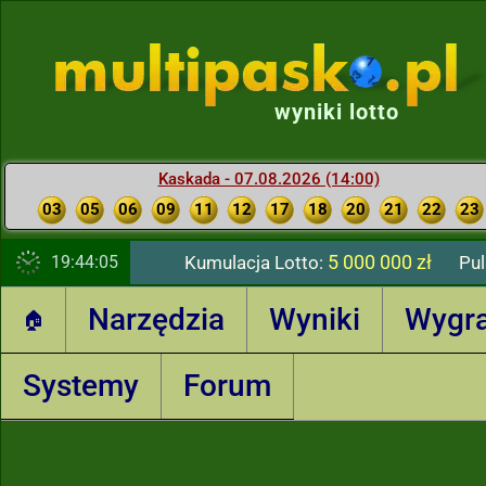
wyniki lotto
Kaskada - 07.08.2026 (14:00)
03
05
06
09
11
12
17
18
20
21
22
23
5 000 000 zł
19:44:06
Kumulacja Lotto:
Pul
Narzędzia
Wyniki
Wygr
🏠
Systemy
Forum