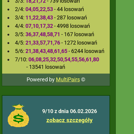
3/3:
18,21,72
- 739 losowań
2/4:
04,05,22,53
- 44 losowań
3/4:
11,22,38,43
- 287 losowań
4/4:
07,10,17,32
- 4998 losowań
3/5:
36,37,48,58,71
- 167 losowań
4/5:
21,33,57,71,76
- 1272 losowań
5/6:
21,38,43,48,61,65
- 6244 losowań
7/10:
06,08,25,32,50,54,55,56,61,80
- 13541 losowań
Powered by
MultiPairs
©
9/10 z dnia 06.02.2026
zobacz szczegóły