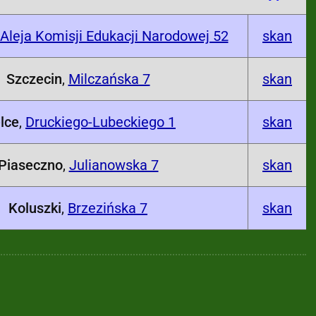
Aleja Komisji Edukacji Narodowej 52
skan
Szczecin
,
Milczańska 7
skan
lce
,
Druckiego-Lubeckiego 1
skan
Piaseczno
,
Julianowska 7
skan
Koluszki
,
Brzezińska 7
skan