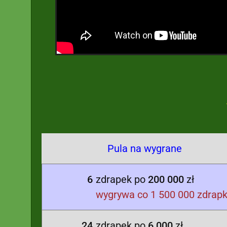
Pula na wygrane
6
zdrapek po
200 000
zł
wygrywa co 1 500 000 zdrap
24
zdrapek po
6 000
zł