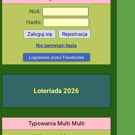
Nick:
Hasło:
Zaloguj się
Rejestracja
Nie pamiętam hasła
Logowanie przez Facebooka
Loteriada 2026
Typowania Multi Multi