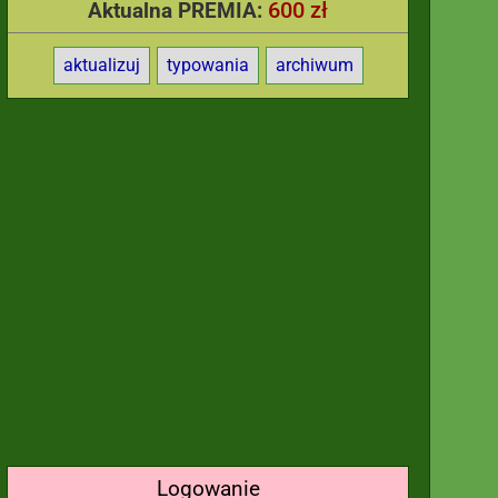
600 zł
Aktualna PREMIA:
aktualizuj
typowania
archiwum
Logowanie