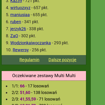
Kaz39
- 721 pkt.
wirtuozxyz
- 657 pkt.
maniusiaa
- 655 pkt.
ruben
- 341 pkt.
jerzyk26
- 338 pkt.
ZaO
- 302 pkt.
Wodzionkaiwoczanka
- 293 pkt.
Rewersy
- 256 pkt.
Regulamin
Dalsze pozycje
Oczekiwane zestawy Multi Multi
1/1:
66
- 17 losowań
2/2:
51,60
- 138 losowań
2/3:
41,55,59
- 71 losowań