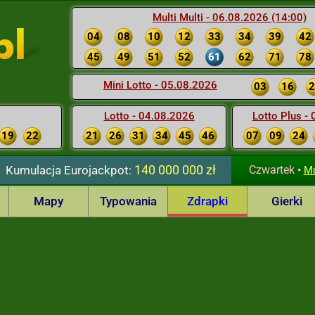
Multi Multi - 06.08.2026 (14:00)
04
08
10
12
33
34
39
42
45
49
51
52
61
62
71
78
Mini Lotto - 05.08.2026
03
16
2
Lotto - 04.08.2026
Lotto Plus -
19
22
21
26
31
34
45
46
07
09
24
140 000 000 zł
Kumulacja
Eurojackpot:
Czwartek
•
Mu
Mapy
Typowania
Zdrapki
Gierki