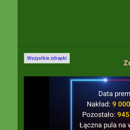
Wszystkie zdrapki
Z
Data prem
Nakład:
9 000
Pozostało:
945
Łączna pula na