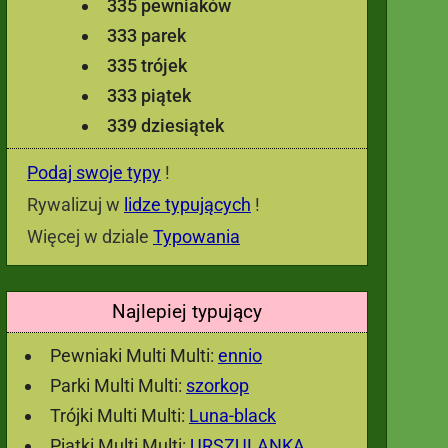
335 pewniaków
333 parek
335 trójek
333 piątek
339 dziesiątek
Podaj swoje typy
!
Rywalizuj w
lidze typujących
!
Więcej w dziale
Typowania
Najlepiej typujący
Pewniaki Multi Multi:
ennio
Parki Multi Multi:
szorkop
Trójki Multi Multi:
Luna-black
Piątki Multi Multi:
URSZULANKA