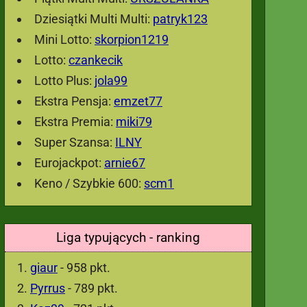
Dziesiątki Multi Multi:
patryk123
Mini Lotto:
skorpion1219
Lotto:
czankecik
Lotto Plus:
jola99
Ekstra Pensja:
emzet77
Ekstra Premia:
miki79
Super Szansa:
ILNY
Eurojackpot:
arnie67
Keno / Szybkie 600:
scm1
Liga typujących - ranking
giaur
- 958 pkt.
Pyrrus
- 789 pkt.