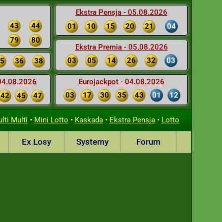
Ekstra Pensja - 05.08.2026
43
44
01
10
15
20
21
04
79
80
Ekstra Premia - 05.08.2026
03
05
14
26
32
03
5
36
38
 04.08.2026
Eurojackpot - 04.08.2026
03
17
30
35
43
01
12
42
45
47
•
•
•
•
lti Multi
Mini Lotto
Kaskada
Ekstra Pensja
Lotto
Ex Losy
Systemy
Forum