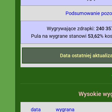
Podsumowanie pozos
Wygrywające zdrapki:
240 35
Pula na wygrane stanowi
53,62
% kos
Data ostatniej aktualiz
Wysokie wyg
data
wygrana