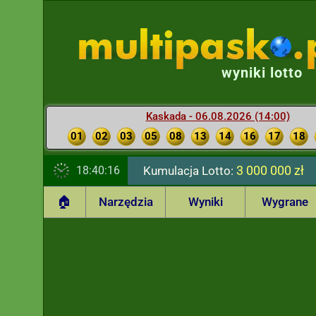
wyniki lotto
Kaskada - 06.08.2026 (14:00)
01
02
03
05
08
13
14
16
17
18
3 000 000 zł
18:40:17
Kumulacja Lotto:
🏠
Narzędzia
Wyniki
Wygrane