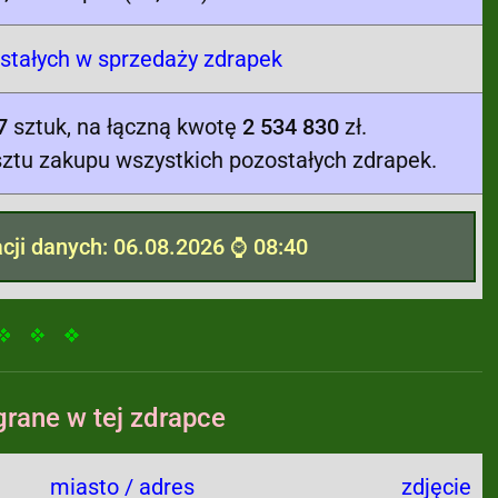
tałych w sprzedaży zdrapek
7
sztuk, na łączną kwotę
2 534 830
zł.
ztu zakupu wszystkich pozostałych zdrapek.
acji danych: 06.08.2026 ⌚ 08:40
rane w tej zdrapce
miasto / adres
zdjęcie