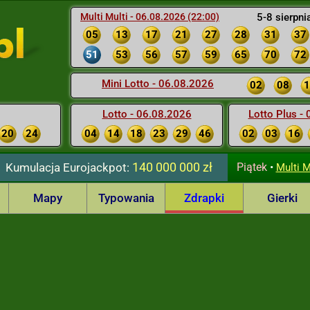
Multi Multi - 06.08.2026 (22:00)
5-8 sierpni
05
13
17
21
27
28
31
37
51
53
56
57
59
65
70
72
Mini Lotto - 06.08.2026
02
08
1
Lotto - 06.08.2026
Lotto Plus -
20
24
04
14
18
23
29
46
02
03
16
140 000 000 zł
Kumulacja
Eurojackpot:
Piątek
•
Multi M
Mapy
Typowania
Zdrapki
Gierki