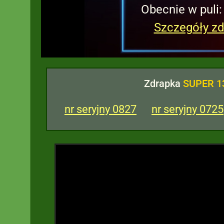
Obecnie w puli
Szczegóły zd
Zdrapka
SUPER 1
nr seryjny 0827
nr seryjny 0725