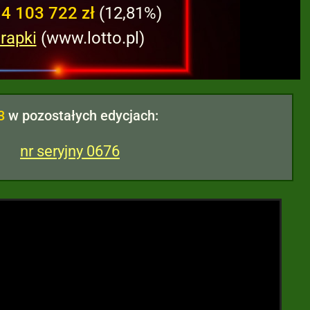
:
4 103 722 zł
(12,81%)
rapki
(www.lotto.pl)
3
w pozostałych edycjach:
nr seryjny 0676