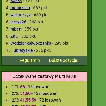
Kaz39
- 721 pkt.
maniusiaa
- 667 pkt.
wirtuozxyz
- 659 pkt.
jerzyk26
- 363 pkt.
ruben
- 359 pkt.
ZaO
- 302 pkt.
Wodzionkaiwoczanka
- 293 pkt.
lubietyskie
- 275 pkt.
Regulamin
Dalsze pozycje
Oczekiwane zestawy Multi Multi
1/1:
66
- 18 losowań
2/2:
51,60
- 139 losowań
2/3:
41,55,59
- 72 losowań