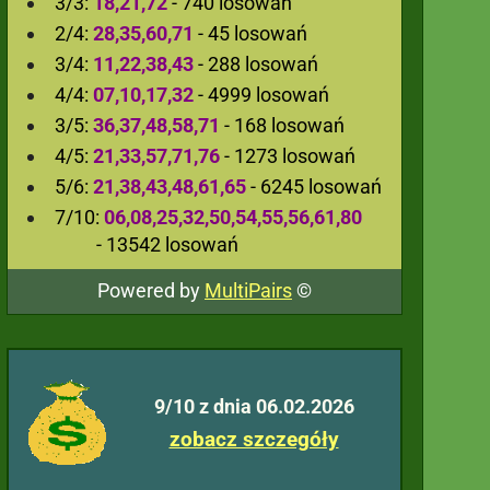
3/3:
18,21,72
- 740 losowań
2/4:
28,35,60,71
- 45 losowań
3/4:
11,22,38,43
- 288 losowań
4/4:
07,10,17,32
- 4999 losowań
3/5:
36,37,48,58,71
- 168 losowań
4/5:
21,33,57,71,76
- 1273 losowań
5/6:
21,38,43,48,61,65
- 6245 losowań
7/10:
06,08,25,32,50,54,55,56,61,80
- 13542 losowań
Powered by
MultiPairs
©
9/10 z dnia 06.02.2026
zobacz szczegóły