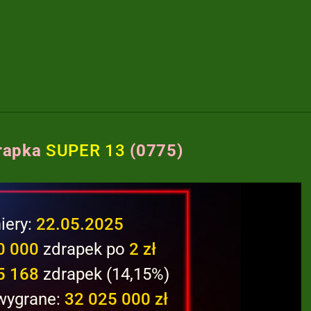
rapka
SUPER 13
(0775)
iery:
22.05.2025
0 000
zdrapek po
2 zł
5 168
zdrapek (14,15%)
 wygrane:
32 025 000 zł