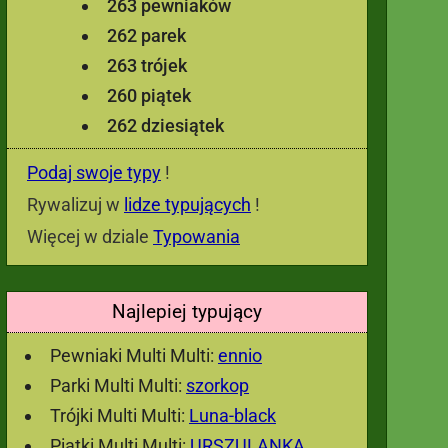
263 pewniaków
262 parek
263 trójek
260 piątek
262 dziesiątek
Podaj swoje typy
!
Rywalizuj w
lidze typujących
!
Więcej w dziale
Typowania
Najlepiej typujący
Pewniaki Multi Multi:
ennio
Parki Multi Multi:
szorkop
Trójki Multi Multi:
Luna-black
Piątki Multi Multi:
URSZULANKA