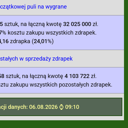
zątkowej puli na wygrane
5
sztuk, na łączną kwotę
32 025 000
zł.
7
% kosztu zakupu wszystkich zdrapek.
4,16
zdrapka (
24,01
%)
tałych w sprzedaży zdrapek
58
sztuk, na łączną kwotę
4 103 722
zł.
ztu zakupu wszystkich pozostałych zdrapek.
acji danych: 06.08.2026 ⌚ 09:10