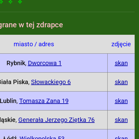
rane w tej zdrapce
miasto / adres
zdjęcie
Rybnik
,
Dworcowa 1
skan
Biała Piska
,
Słowackiego 6
skan
Lublin
,
Tomasza Zana 19
skan
ląskie
,
Generała Jerzego Ziętka 76
skan
Łódź
,
Wielkopolska 53
skan