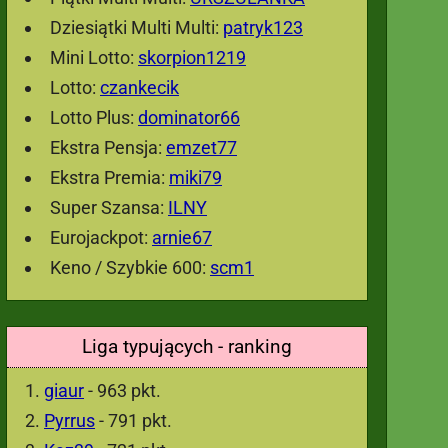
Dziesiątki Multi Multi:
patryk123
Mini Lotto:
skorpion1219
Lotto:
czankecik
Lotto Plus:
dominator66
Ekstra Pensja:
emzet77
Ekstra Premia:
miki79
Super Szansa:
ILNY
Eurojackpot:
arnie67
Keno / Szybkie 600:
scm1
Liga typujących - ranking
giaur
- 963 pkt.
Pyrrus
- 791 pkt.