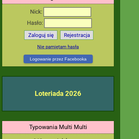
Nick:
Hasło:
Zaloguj się
Rejestracja
Nie pamiętam hasła
Logowanie przez Facebooka
Loteriada 2026
Typowania Multi Multi