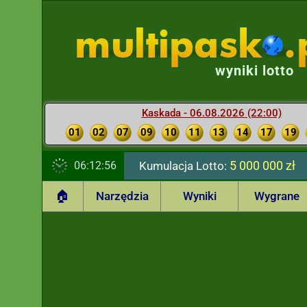
wyniki lotto
Kaskada - 06.08.2026 (22:00)
01
02
07
09
10
11
13
14
17
19
5 000 000 zł
06:12:57
Kumulacja Lotto:
🏠
Narzędzia
Wyniki
Wygrane