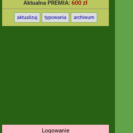
600 zł
Aktualna PREMIA:
aktualizuj
typowania
archiwum
Logowanie