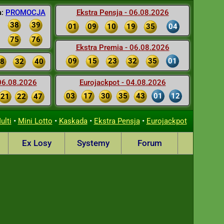
a:
PROMOCJA
Ekstra Pensja - 06.08.2026
38
39
01
09
10
19
35
04
75
76
Ekstra Premia - 06.08.2026
09
15
23
32
35
01
8
32
40
 06.08.2026
Eurojackpot - 04.08.2026
03
17
30
35
43
01
12
21
22
47
•
•
•
•
ulti
Mini Lotto
Kaskada
Ekstra Pensja
Eurojackpot
Ex Losy
Systemy
Forum