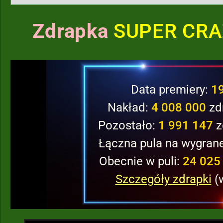
Zdrapka
SUPER CRA
Data premiery:
1
Nakład:
4 008 000
zd
Pozostało:
1 991 147
z
Łączna pula na wygran
Obecnie w puli:
24 025 
Szczegóły zdrapki
(w