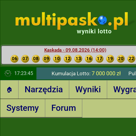
wyniki lotto
Kaskada - 09.08.2026 (14:00)
06
07
08
09
10
12
13
16
17
19
20
22
7 000 000 zł
17:23:46
Kumulacja Lotto:
Pul
Narzędzia
Wyniki
Wygr
🏠
Systemy
Forum