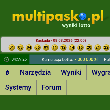
wyniki lotto
Kaskada - 08.08.2026 (22:00)
01
03
04
06
09
11
12
14
16
20
21
22
7 000 000 zł
04:59:26
Kumulacja Lotto:
Pul
Narzędzia
Wyniki
Wygr
🏠
Systemy
Forum