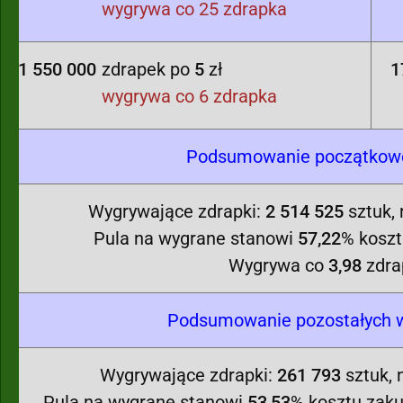
wygrywa co 25 zdrapka
1 550 000
zdrapek po
5
zł
1
wygrywa co 6 zdrapka
Podsumowanie początkowej
Wygrywające zdrapki:
2 514 525
sztuk,
Pula na wygrane stanowi
57,22
% koszt
Wygrywa co
3,98
zdra
Podsumowanie pozostałych w
Wygrywające zdrapki:
261 793
sztuk, 
Pula na wygrane stanowi
53,53
% kosztu zaku