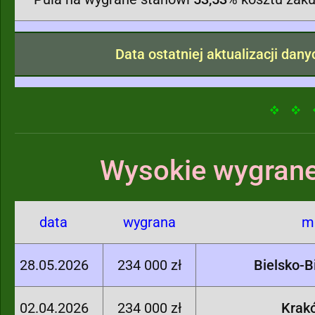
Data ostatniej aktualizacji dan
Wysokie wygrane
data
wygrana
mi
28.05.2026
234 000 zł
Bielsko-B
02.04.2026
234 000 zł
Krak