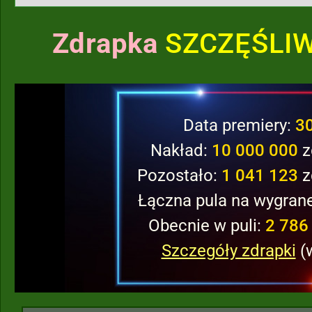
Zdrapka
SZCZĘŚLIW
Data premiery:
3
Nakład:
10 000 000
z
Pozostało:
1 041 123
z
Łączna pula na wygran
Obecnie w puli:
2 786 
Szczegóły zdrapki
(w