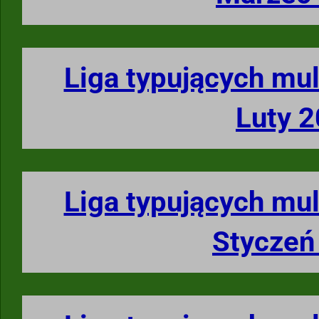
Liga typujących mul
Luty 
Liga typujących mul
Styczeń