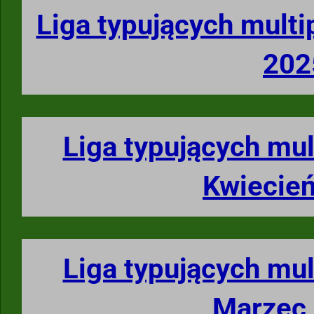
Liga typujących multi
202
Liga typujących mul
Kwiecie
Liga typujących mul
Marzec