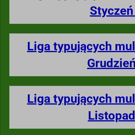
Styczeń
Liga typujących mul
Grudzie
Liga typujących mul
Listopa