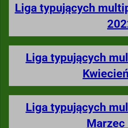
Liga typujących multi
202
Liga typujących mul
Kwiecie
Liga typujących mul
Marzec