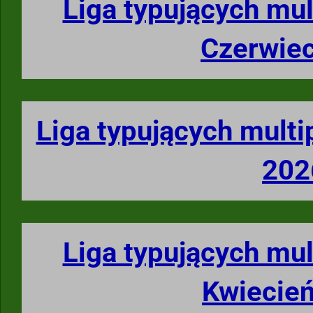
Liga typujących mul
Czerwie
Liga typujących multi
202
Liga typujących mul
Kwiecie