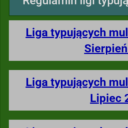
Regulamin ligi typuj
Liga typujących mul
Sierpie
Liga typujących mul
Lipiec