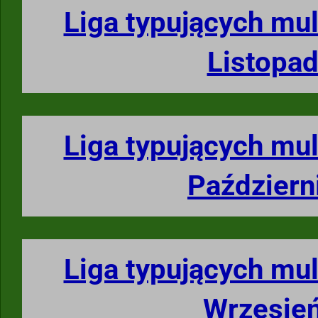
Liga typujących mul
Listopa
Liga typujących mul
Październ
Liga typujących mul
Wrzesie