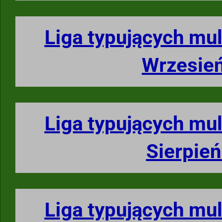
Liga typujących mul
Wrzesie
Liga typujących mul
Sierpie
Liga typujących mul