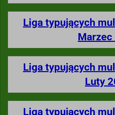
Liga typujących mul
Marzec
Liga typujących mul
Luty 
Liga typujących mul