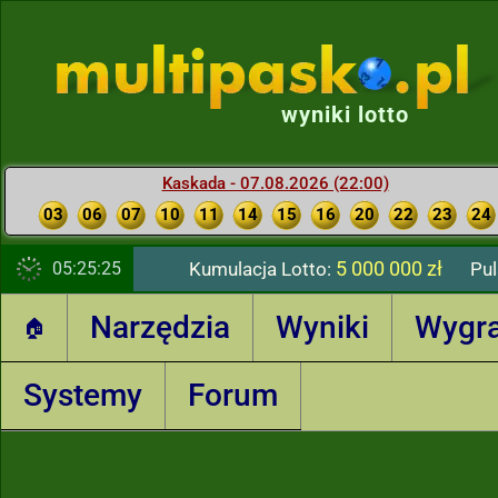
wyniki lotto
Kaskada - 07.08.2026 (22:00)
03
06
07
10
11
14
15
16
20
22
23
24
5 000 000 zł
05:25:26
Kumulacja Lotto:
Pul
Narzędzia
Wyniki
Wygr
🏠
Systemy
Forum