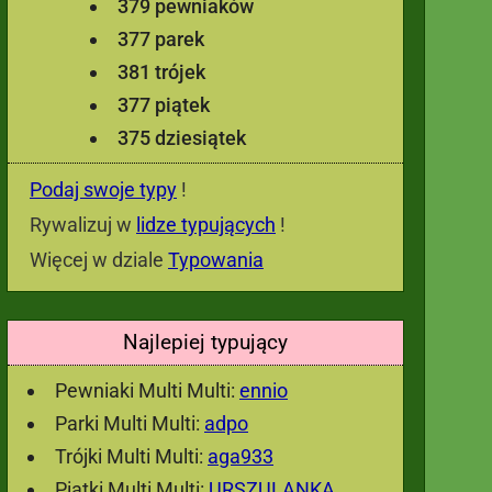
379 pewniaków
377 parek
381 trójek
377 piątek
375 dziesiątek
Podaj swoje typy
!
Rywalizuj w
lidze typujących
!
Więcej w dziale
Typowania
Najlepiej typujący
Pewniaki Multi Multi:
ennio
Parki Multi Multi:
adpo
Trójki Multi Multi:
aga933
Piątki Multi Multi:
URSZULANKA