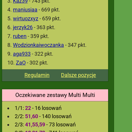
Kaz39
- 743 pkt.
maniusiaa
- 669 pkt.
wirtuozxyz
- 659 pkt.
jerzyk26
- 363 pkt.
ruben
- 359 pkt.
Wodzionkaiwoczanka
- 347 pkt.
aga933
- 322 pkt.
ZaO
- 302 pkt.
Regulamin
Dalsze pozycje
Oczekiwane zestawy Multi Multi
1/1:
22
- 16 losowań
2/2:
51,60
- 140 losowań
2/3:
41,55,59
- 73 losowań