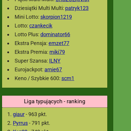
Dziesiątki Multi Multi:
patryk123
Mini Lotto:
skorpion1219
Lotto:
czankecik
Lotto Plus:
dominator66
Ekstra Pensja:
emzet77
Ekstra Premia:
miki79
Super Szansa:
ILNY
Eurojackpot:
arnie67
Keno / Szybkie 600:
scm1
Liga typujących - ranking
giaur
- 963 pkt.
Pyrrus
- 791 pkt.