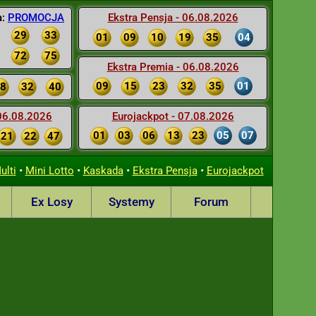
a:
PROMOCJA
Ekstra Pensja - 06.08.2026
29
33
01
09
10
19
35
04
72
75
Ekstra Premia - 06.08.2026
09
15
23
32
35
01
8
32
40
 06.08.2026
Eurojackpot - 07.08.2026
01
03
06
13
23
05
07
21
22
47
•
•
•
•
ulti
Mini Lotto
Kaskada
Ekstra Pensja
Eurojackpot
Ex Losy
Systemy
Forum