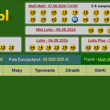
Multi Multi - 07.08.2026 (14:00)
5-8 sierpni
03
07
09
13
19
25
27
28
35
39
42
53
59
66
67
68
Mini Lotto - 06.08.2026
02
08
1
Lotto - 06.08.2026
Lotto Plus -
22
23
04
14
18
23
29
46
02
03
16
zł
45 000 000 zł
Pula
Eurojackpot:
Piątek
•
Multi M
Mapy
Typowania
Zdrapki
Gierki