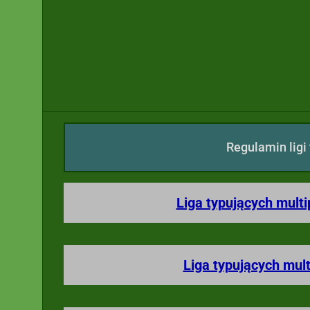
Regulamin ligi
Liga typujących multi
Liga typujących mult