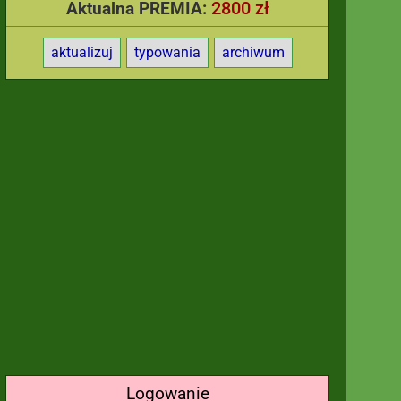
2800 zł
Aktualna PREMIA:
aktualizuj
typowania
archiwum
Logowanie