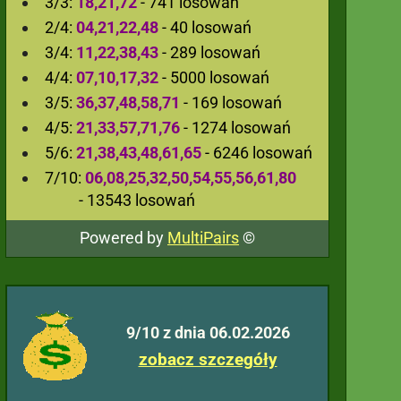
3/3:
18,21,72
- 741 losowań
2/4:
04,21,22,48
- 40 losowań
3/4:
11,22,38,43
- 289 losowań
4/4:
07,10,17,32
- 5000 losowań
3/5:
36,37,48,58,71
- 169 losowań
4/5:
21,33,57,71,76
- 1274 losowań
5/6:
21,38,43,48,61,65
- 6246 losowań
7/10:
06,08,25,32,50,54,55,56,61,80
- 13543 losowań
Powered by
MultiPairs
©
9/10 z dnia 06.02.2026
zobacz szczegóły