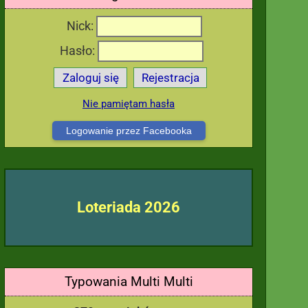
Nick:
Hasło:
Zaloguj się
Rejestracja
Nie pamiętam hasła
Logowanie przez Facebooka
Loteriada 2026
Typowania Multi Multi