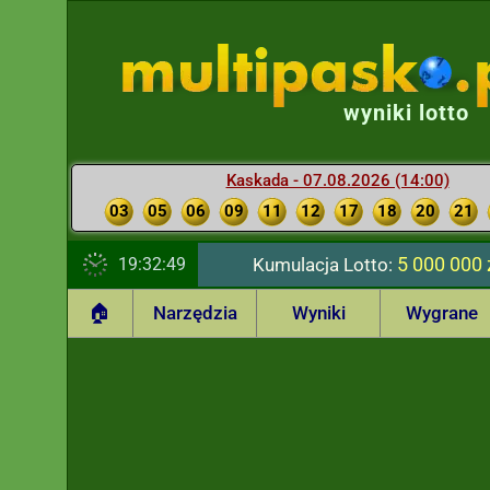
wyniki lotto
Kaskada - 07.08.2026 (14:00)
03
05
06
09
11
12
17
18
20
21
5 000 000 
19:32:50
Kumulacja Lotto:
🏠
Narzędzia
Wyniki
Wygrane