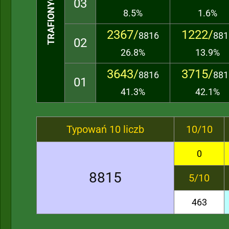
TRAFIONYCH LICZB
03
8.5%
1.6%
2367/
1222/
8816
881
02
26.8%
13.9%
3643/
3715/
8816
881
01
41.3%
42.1%
Typowań 10 liczb
10/10
0
8815
5/10
463