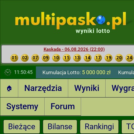
wyniki lotto
Kaskada - 06.08.2026 (22:00)
01
02
07
09
10
11
13
14
17
19
20
24
5 000 000 zł
11:50:46
Kumulacja Lotto:
Kumula
Narzędzia
Wyniki
Wygr
🏠
Systemy
Forum
Bieżące
Bilanse
Rankingi
T