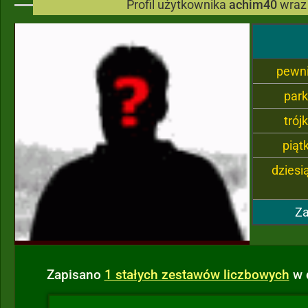
Profil użytkownika
achim40
wraz
pewn
par
trój
piąt
dziesi
Za
Zapisano
1 stałych zestawów liczbowych
w 