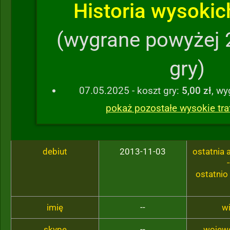
Historia wysokich
(wygrane powyżej 
gry)
07.05.2025 - koszt gry:
5,00 zł
, w
pokaż pozostałe wysokie traf
debiut
2013-11-03
ostatnia
-
ostatnio
imię
--
w
skype
--
wojew