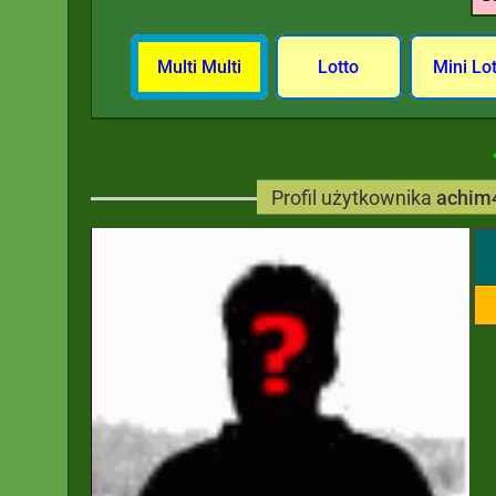
Multi Multi
Lotto
Mini Lo
Profil użytkownika
achim