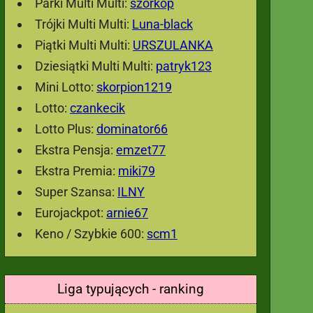
Parki Multi Multi:
szorkop
Trójki Multi Multi:
Luna-black
Piątki Multi Multi:
URSZULANKA
Dziesiątki Multi Multi:
patryk123
Mini Lotto:
skorpion1219
Lotto:
czankecik
Lotto Plus:
dominator66
Ekstra Pensja:
emzet77
Ekstra Premia:
miki79
Super Szansa:
ILNY
Eurojackpot:
arnie67
Keno / Szybkie 600:
scm1
Liga typujących - ranking