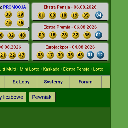
a:
PROMOCJA
Ekstra Pensja - 06.08.2026
38
39
01
09
10
19
35
04
75
76
Ekstra Premia - 06.08.2026
09
15
23
32
35
01
8
32
40
 06.08.2026
Eurojackpot - 04.08.2026
03
17
30
35
43
01
12
21
22
47
•
•
•
•
lti Multi
Mini Lotto
Kaskada
Ekstra Pensja
Lotto
Ex Losy
Systemy
Forum
y liczbowe
Pewniaki