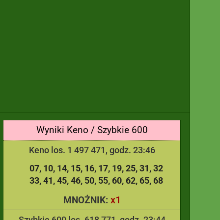
Wyniki Keno / Szybkie 600
Keno los. 1 497 471, godz. 23:46
07
10
14
15
16
17
19
25
31
32
33
41
45
46
50
55
60
62
65
68
x1
MNOŻNIK:
Szybkie 600 los. 618 771, godz. 23:44