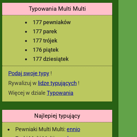
Typowania Multi Multi
177 pewniaków
177 parek
177 trójek
176 piątek
177 dziesiątek
Podaj swoje typy
!
Rywalizuj w
lidze typujących
!
Więcej w dziale
Typowania
Najlepiej typujący
Pewniaki Multi Multi:
ennio