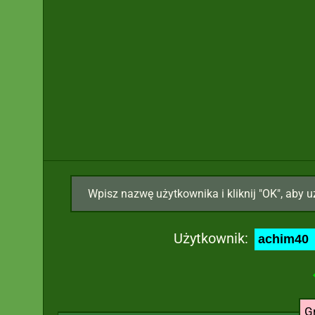
Wpisz nazwę użytkownika i kliknij "OK", aby u
Użytkownik:
G