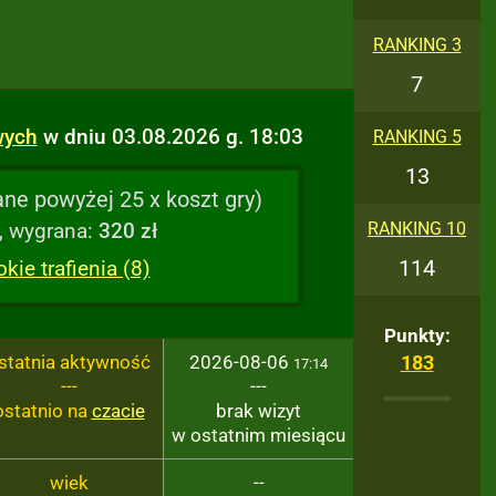
RANKING 3
7
wych
w dniu 03.08.2026 g. 18:03
RANKING 5
13
ne powyżej 25 x koszt gry)
, wygrana:
320 zł
RANKING 10
114
ie trafienia (8)
Punkty:
statnia aktywność
2026-08-06
183
17:14
---
---
ostatnio na
czacie
brak wizyt
w ostatnim miesiącu
wiek
--