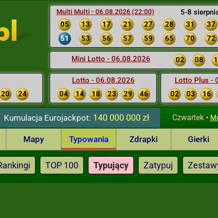
Multi Multi - 06.08.2026 (22:00)
5-8 sierpni
05
13
17
21
27
28
31
37
51
53
56
57
59
65
70
72
Mini Lotto - 06.08.2026
02
08
1
Lotto - 06.08.2026
Lotto Plus -
20
24
04
14
18
23
29
46
02
03
16
140 000 000 zł
Kumulacja
Eurojackpot:
Czwartek
•
Mu
Mapy
Typowania
Zdrapki
Gierki
Rankingi
TOP 100
Typujący
Zatypuj
Zestaw