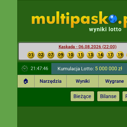
wyniki lotto
Kaskada - 06.08.2026 (22:00)
01
02
07
09
10
11
13
14
17
19
5 000 000 zł
21:47:47
Kumulacja Lotto:
🏠
Narzędzia
Wyniki
Wygrane
Bieżące
Bilanse