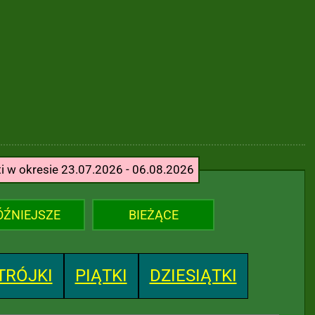
ti w okresie 23.07.2026 - 06.08.2026
ÓŹNIEJSZE
BIEŻĄCE
TRÓJKI
PIĄTKI
DZIESIĄTKI