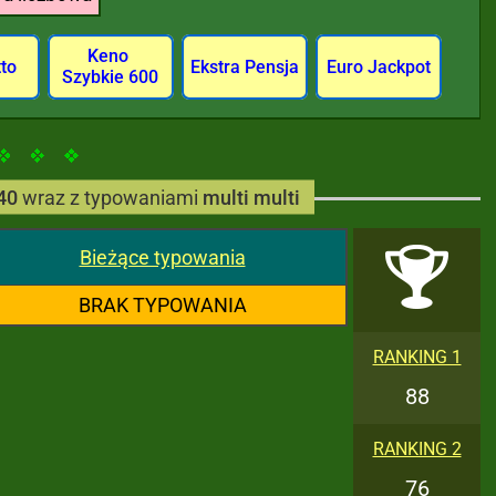
Keno
tto
Ekstra Pensja
Euro Jackpot
Szybkie 600
40
wraz z typowaniami
multi multi
Bieżące typowania
BRAK TYPOWANIA
RANKING 1
88
RANKING 2
76