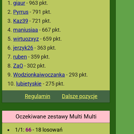
giaur
- 963 pkt.
Pyrrus
- 791 pkt.
Kaz39
- 721 pkt.
maniusiaa
- 667 pkt.
wirtuozxyz
- 659 pkt.
jerzyk26
- 363 pkt.
ruben
- 359 pkt.
ZaO
- 302 pkt.
Wodzionkaiwoczanka
- 293 pkt.
lubietyskie
- 275 pkt.
Regulamin
Dalsze pozycje
Oczekiwane zestawy Multi Multi
1/1:
66
- 18 losowań