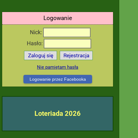
Logowanie
Nick:
Hasło:
Zaloguj się
Rejestracja
Nie pamiętam hasła
Logowanie przez Facebooka
Loteriada 2026