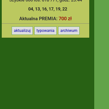
04
13
16
17
19
22
700 zł
Aktualna PREMIA:
aktualizuj
typowania
archiwum