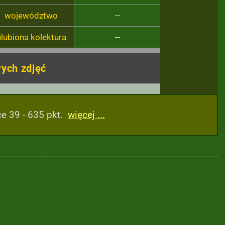
województwo
--
ulubiona kolektura
--
ych zdjęć
e 39 - 635 pkt.
więcej ...