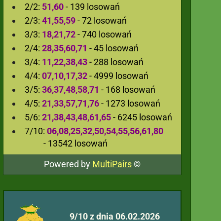
2/2:
51,60
- 139 losowań
2/3:
41,55,59
- 72 losowań
3/3:
18,21,72
- 740 losowań
2/4:
28,35,60,71
- 45 losowań
3/4:
11,22,38,43
- 288 losowań
4/4:
07,10,17,32
- 4999 losowań
3/5:
36,37,48,58,71
- 168 losowań
4/5:
21,33,57,71,76
- 1273 losowań
5/6:
21,38,43,48,61,65
- 6245 losowań
7/10:
06,08,25,32,50,54,55,56,61,80
- 13542 losowań
Powered by
MultiPairs
©
9/10 z dnia 06.02.2026