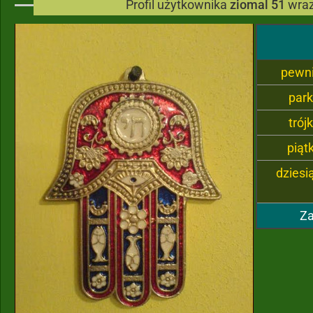
Profil użytkownika
ziomal 51
wraz
pewn
par
trój
piąt
dziesi
Za