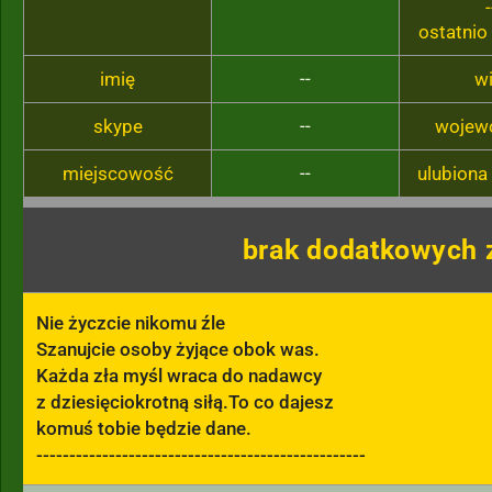
-
ostatnio
imię
--
w
skype
--
wojew
miejscowość
--
ulubiona
brak dodatkowych 
Nie życzcie nikomu źle

Szanujcie osoby żyjące obok was.

Każda zła myśl wraca do nadawcy

z dziesięciokrotną siłą.To co dajesz

komuś tobie będzie dane.

--------------------------------------------------