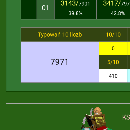
3143/
3417/
7901
797
01
39.8%
42.8%
Typowań 10 liczb
10/10
0
7971
5/10
410
KS