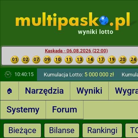
wyniki lotto
Kaskada - 06.08.2026 (22:00)
01
02
07
09
10
11
13
14
17
19
20
24
5 000 000 zł
10:40:16
Kumulacja Lotto:
Kumula
Narzędzia
Wyniki
Wygr
🏠
Systemy
Forum
Bieżące
Bilanse
Rankingi
T