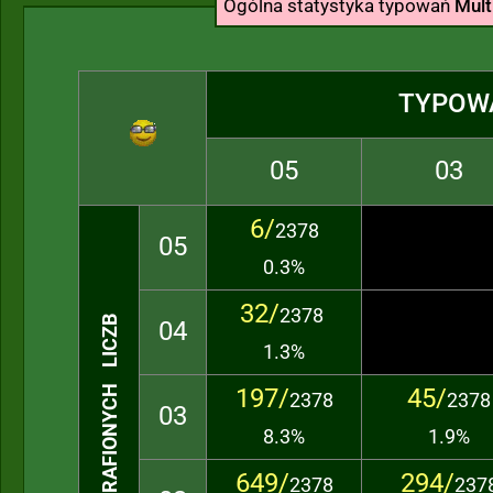
Ogólna statystyka typowań
Mult
TYPOW
05
03
6/
2378
05
0.3%
32/
2378
TRAFIONYCH LICZB
04
1.3%
197/
45/
2378
2378
03
8.3%
1.9%
649/
294/
2378
237