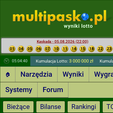
wyniki lotto
Kaskada - 05.08.2026 (22:00)
01
04
05
06
07
10
11
14
15
18
22
23
3 000 000 zł
05:04:41
Kumulacja Lotto:
Kumula
Narzędzia
Wyniki
Wygr
🏠
Systemy
Forum
Bieżące
Bilanse
Rankingi
T