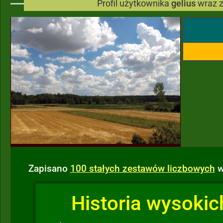
Profil użytkownika
gelius
wraz 
Zapisano
100 stałych zestawów liczbowych
w
Historia wysokich