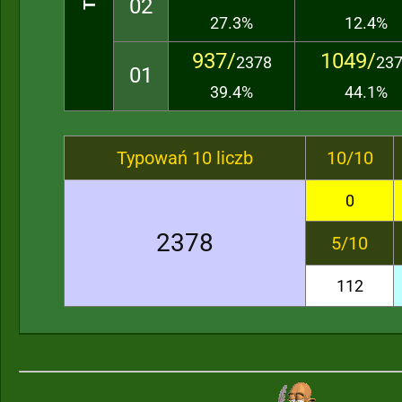
02
27.3%
12.4%
937/
1049/
2378
23
01
39.4%
44.1%
Typowań 10 liczb
10/10
0
2378
5/10
112