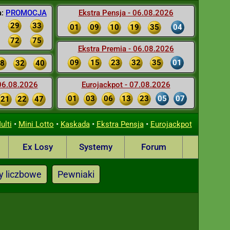
a:
PROMOCJA
Ekstra Pensja - 06.08.2026
29
33
01
09
10
19
35
04
72
75
Ekstra Premia - 06.08.2026
09
15
23
32
35
01
8
32
40
 06.08.2026
Eurojackpot - 07.08.2026
01
03
06
13
23
05
07
21
22
47
•
•
•
•
ulti
Mini Lotto
Kaskada
Ekstra Pensja
Eurojackpot
Ex Losy
Systemy
Forum
y liczbowe
Pewniaki