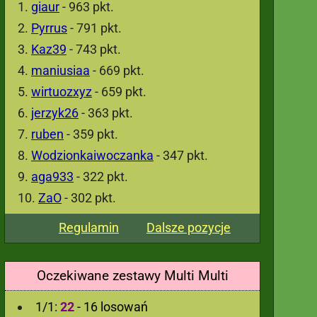
giaur
- 963 pkt.
Pyrrus
- 791 pkt.
Kaz39
- 743 pkt.
maniusiaa
- 669 pkt.
wirtuozxyz
- 659 pkt.
jerzyk26
- 363 pkt.
ruben
- 359 pkt.
Wodzionkaiwoczanka
- 347 pkt.
aga933
- 322 pkt.
ZaO
- 302 pkt.
Regulamin
Dalsze pozycje
Oczekiwane zestawy Multi Multi
1/1:
22
- 16 losowań