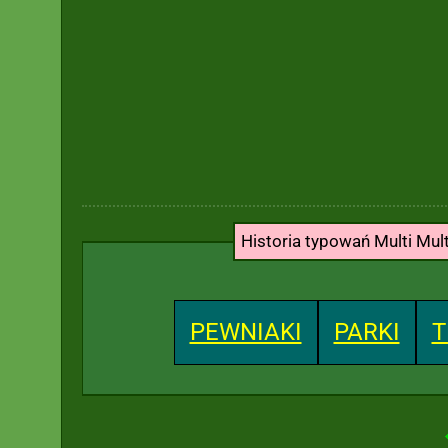
Historia typowań Multi Mul
PEWNIAKI
PARKI
T