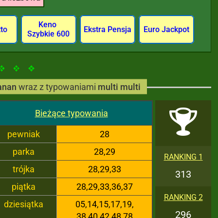
Keno
tto
Ekstra Pensja
Euro Jackpot
Szybkie 600
anan
wraz z typowaniami
multi multi
Bieżące typowania
pewniak
28
parka
28,29
RANKING 1
trójka
28,29,33
313
piątka
28,29,33,36,37
RANKING 2
dziesiątka
05,14,15,17,19,
296
38,40,42,48,78