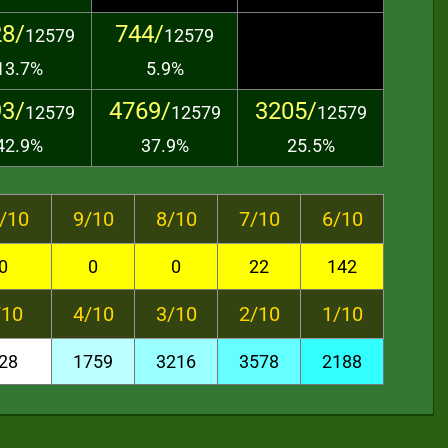
8/
744/
12579
12579
13.7%
5.9%
3/
4769/
3205/
12579
12579
12579
42.9%
37.9%
25.5%
/10
9/10
8/10
7/10
6/10
0
0
0
22
142
/10
4/10
3/10
2/10
1/10
28
1759
3216
3578
2188