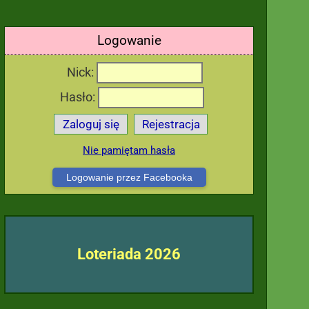
Logowanie
Nick:
Hasło:
Zaloguj się
Rejestracja
Nie pamiętam hasła
Logowanie przez Facebooka
Loteriada 2026