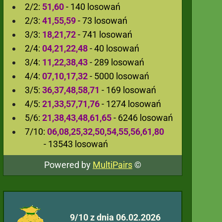
2/2:
51,60
- 140 losowań
2/3:
41,55,59
- 73 losowań
3/3:
18,21,72
- 741 losowań
2/4:
04,21,22,48
- 40 losowań
3/4:
11,22,38,43
- 289 losowań
4/4:
07,10,17,32
- 5000 losowań
3/5:
36,37,48,58,71
- 169 losowań
4/5:
21,33,57,71,76
- 1274 losowań
5/6:
21,38,43,48,61,65
- 6246 losowań
7/10:
06,08,25,32,50,54,55,56,61,80
- 13543 losowań
Powered by
MultiPairs
©
9/10 z dnia 06.02.2026