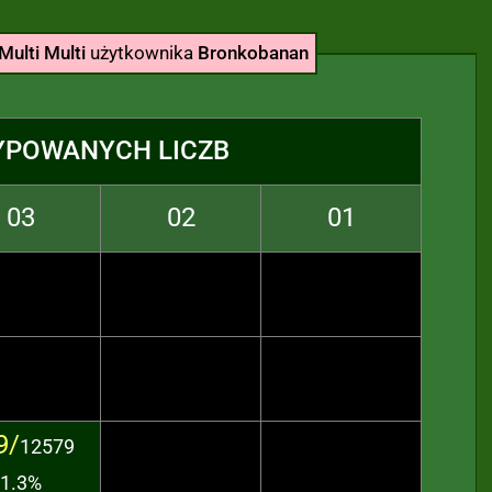
Multi Multi
użytkownika
Bronkobanan
YPOWANYCH LICZB
03
02
01
9/
12579
1.3%