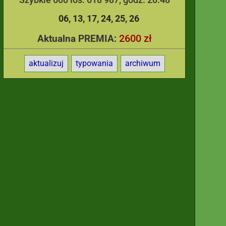
06
13
17
24
25
26
2600 zł
Aktualna PREMIA:
aktualizuj
typowania
archiwum