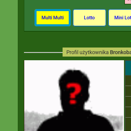
Multi Multi
Lotto
Mini Lo
Profil użytkownika
Bronkob