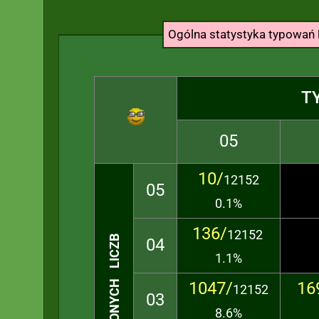
Ogólna statystyka typowań
T
05
10/
12152
05
0.1%
136/
12152
TRAFIONYCH LICZB
04
1.1%
1047/
16
12152
03
8.6%