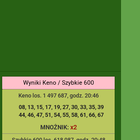
Wyniki Keno / Szybkie 600
Keno los. 1 497 687, godz. 20:46
08
13
15
17
19
27
30
33
35
39
44
46
47
51
54
55
58
61
66
67
x2
MNOŻNIK:
Szybkie 600 los. 618 987, godz. 20:48