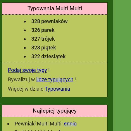
Typowania Multi Multi
328 pewniaków
326 parek
327 trójek
323 piątek
322 dziesiątek
Podaj swoje typy
!
Rywalizuj w
lidze typujących
!
Więcej w dziale
Typowania
Najlepiej typujący
Pewniaki Multi Multi:
ennio