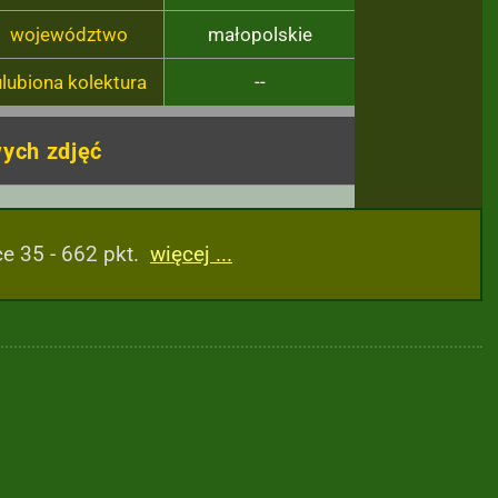
województwo
małopolskie
ulubiona kolektura
--
ych zdjęć
e 35 - 662 pkt.
więcej ...