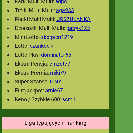
Parki Multi Multi:
adpo
Trójki Multi Multi:
aga933
Piątki Multi Multi:
URSZULANKA
Dziesiątki Multi Multi:
patryk123
Mini Lotto:
skorpion1219
Lotto:
czankecik
Lotto Plus:
dominator66
Ekstra Pensja:
emzet77
Ekstra Premia:
miki79
Super Szansa:
ILNY
Eurojackpot:
arnie67
Keno / Szybkie 600:
scm1
Liga typujących - ranking