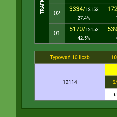
3334/
172
12152
02
27.4%
5170/
539
12152
01
42.5%
Typowań 10 liczb
10
12114
5
6