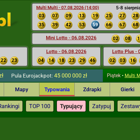
Multi Multi - 07.08.2026 (14:00)
5-8 sierpni
03
07
09
13
19
25
27
28
35
39
42
53
59
66
67
68
Mini Lotto - 06.08.2026
02
08
1
Lotto - 06.08.2026
Lotto Plus -
22
23
04
14
18
23
29
46
02
03
16
zł
45 000 000 zł
Pula
Eurojackpot:
Piątek
•
Multi M
Mapy
Typowania
Zdrapki
Gierki
Rankingi
TOP 100
Typujący
Zatypuj
Zestaw