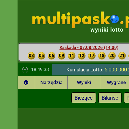
wyniki lotto
Kaskada - 07.08.2026 (14:00)
03
05
06
09
11
12
17
18
20
21
5 000 000 
18:49:34
Kumulacja Lotto:
🏠
Narzędzia
Wyniki
Wygrane
Bieżące
Bilanse