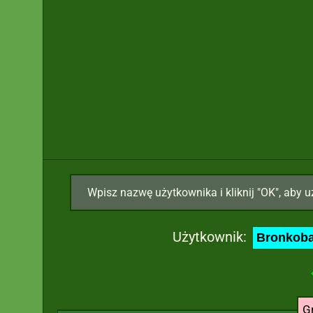
Wpisz nazwę użytkownika i kliknij "OK", aby u
Użytkownik:
G