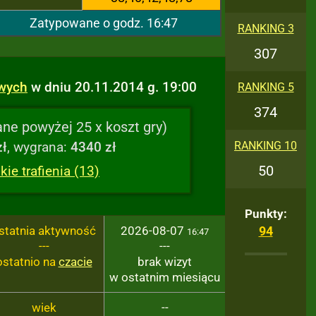
Zatypowane o godz. 16:47
RANKING 3
307
owych
w dniu 20.11.2014 g. 19:00
RANKING 5
374
ne powyżej 25 x koszt gry)
zł
, wygrana:
4340 zł
RANKING 10
50
ie trafienia (13)
Punkty:
statnia aktywność
2026-08-07
94
16:47
---
---
ostatnio na
czacie
brak wizyt
w ostatnim miesiącu
wiek
--