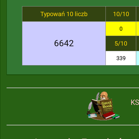
Typowań 10 liczb
10/10
0
6642
5/10
339
KS