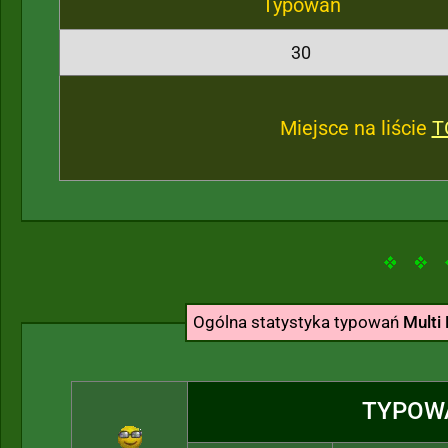
Typowań
30
Miejsce na liście
T
Ogólna statystyka typowań
Multi 
TYPOW