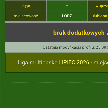
skype
--
wojew
miejscowość
ŁÓDŻ
ulubiona
brak dodatkowych 
Ostatnia modyfikacja profilu: 25.09
Liga multipasko
LIPIEC 2026
- miejs