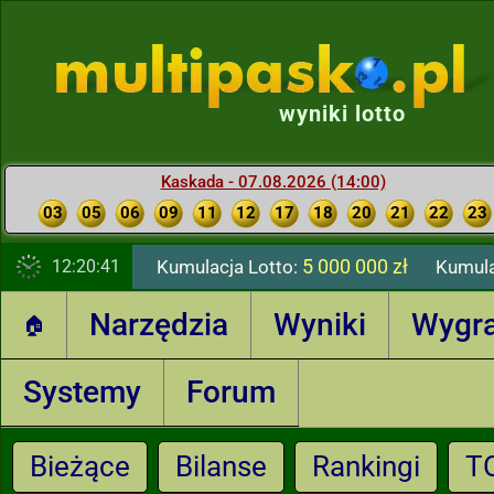
wyniki lotto
Kaskada - 07.08.2026 (14:00)
03
05
06
09
11
12
17
18
20
21
22
23
5 000 000 zł
12:20:42
Kumulacja Lotto:
Kumula
Narzędzia
Wyniki
Wygr
🏠
Systemy
Forum
Bieżące
Bilanse
Rankingi
T