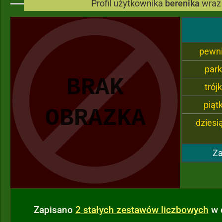
Profil użytkownika
berenika
wraz
pewn
par
trój
piąt
dziesi
Za
Zapisano
2 stałych zestawów liczbowych
w 