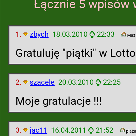
Łącznie 5 wpisów 
1.
zbych
18.03.2010 ⌚ 22:33
Maz
Gratuluję "piątki" w Lot
2.
szacele
20.03.2010 ⌚ 22:25
Moje gratulacje !!!
3.
jac11
16.04.2011 ⌚ 21:52
plaż