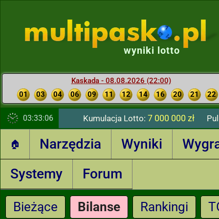
wyniki lotto
Kaskada - 08.08.2026 (22:00)
01
03
04
06
09
11
12
14
16
20
21
22
7 000 000 zł
03:33:07
Kumulacja Lotto:
Pul
Narzędzia
Wyniki
Wygr
🏠
Systemy
Forum
Bieżące
Bilanse
Rankingi
T