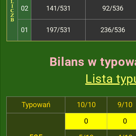
02
141/531
92/536
01
197/531
236/536
Bilans w typow
Lista ty
Typowań
10/10
9/10
0
0