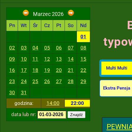
Marzec 2026
Pn
Wt
Śr
Cz
Pt
So
Nd
01
typo
02
03
04
05
06
07
08
09
10
11
12
13
14
15
Multi Multi
16
17
18
19
20
21
22
23
24
25
26
27
28
29
Ekstra Pensja
30
31
godzina:
14:00
22:00
data lub nr:
Znajdź
PEWNIA