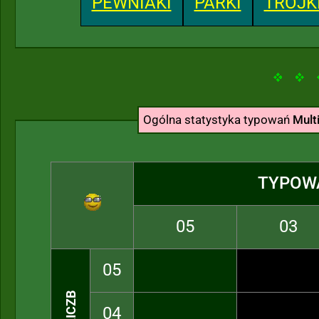
PEWNIAKI
PARKI
TRÓJK
Ogólna statystyka typowań
Multi
TYPOW
05
03
05
04