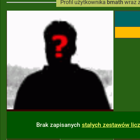
Profil użytkownika
bmath
wraz 
Brak zapisanych
stałych zestawów li