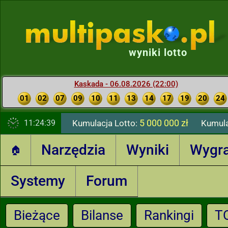
wyniki lotto
Kaskada - 06.08.2026 (22:00)
01
02
07
09
10
11
13
14
17
19
20
24
5 000 000 zł
11:24:39
Kumulacja Lotto:
Kumula
Narzędzia
Wyniki
Wygr
🏠
Systemy
Forum
Bieżące
Bilanse
Rankingi
T