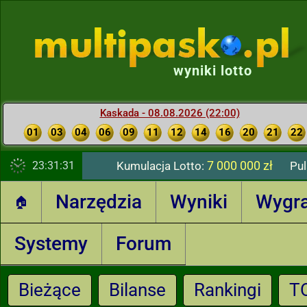
wyniki lotto
Kaskada - 08.08.2026 (22:00)
01
03
04
06
09
11
12
14
16
20
21
22
7 000 000 zł
23:31:32
Kumulacja Lotto:
Pul
Narzędzia
Wyniki
Wygr
🏠
Systemy
Forum
Bieżące
Bilanse
Rankingi
T