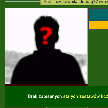
Profil użytkownika
domag77
wraz
Brak zapisanych
stałych zestawów li