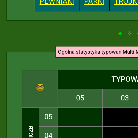
PEWNIAKI
PARKI
TRÓJK
Ogólna statystyka typowań
Multi 
TYPOW
05
03
05
04