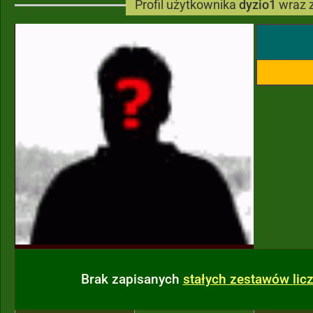
Profil użytkownika
dyzio1
wraz 
Brak zapisanych
stałych zestawów li