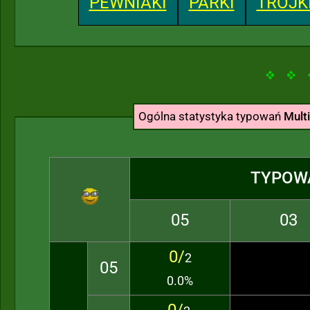
PEWNIAKI
PARKI
TRÓJK
Ogólna statystyka typowań
Multi
TYPOW
05
03
0/
2
05
0.0%