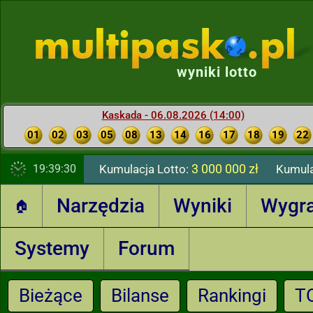
wyniki lotto
Kaskada - 06.08.2026 (14:00)
01
02
03
05
08
13
14
16
17
18
19
22
3 000 000 zł
19:39:31
Kumulacja Lotto:
Kumula
Narzędzia
Wyniki
Wygr
🏠
Systemy
Forum
Bieżące
Bilanse
Rankingi
T