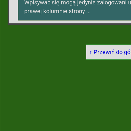
Wpisywać się mogą jedynie zalogowani u
prawej kolumnie strony ...
↑ Przewiń do gór