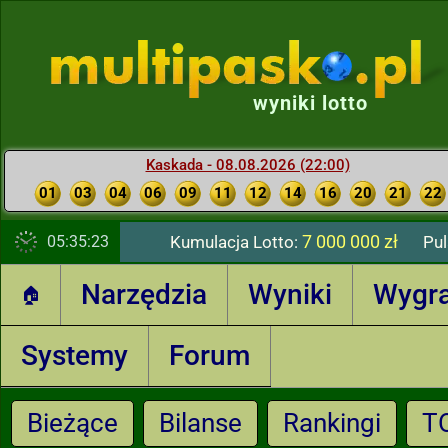
wyniki lotto
Kaskada - 08.08.2026 (22:00)
01
03
04
06
09
11
12
14
16
20
21
22
7 000 000 zł
05:35:24
Kumulacja Lotto:
Pul
Narzędzia
Wyniki
Wygr
🏠
Systemy
Forum
Bieżące
Bilanse
Rankingi
T