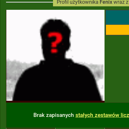
Profil użytkownika
Fenix
wraz z
Brak zapisanych
stałych zestawów li