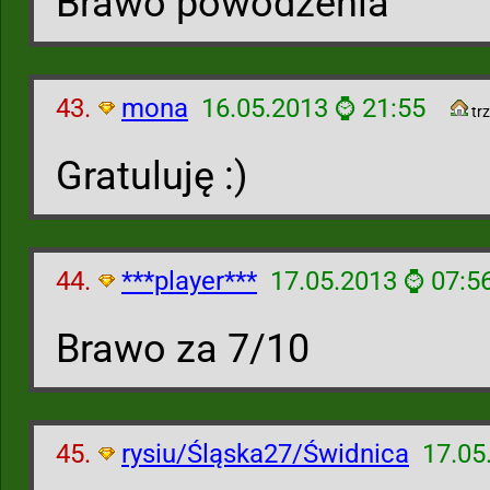
Brawo powodzenia
43.
mona
16.05.2013 ⌚ 21:55
trz
Gratuluję :)
44.
***player***
17.05.2013 ⌚ 07:5
Brawo za 7/10
45.
rysiu/Śląska27/Świdnica
17.05