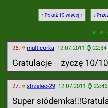
↑ Pokaż 10 więcej ↑
↓ Prze
26.
multicorka
12.07.2011 ⌚ 22:34
Gratulacje -- życzę 10/10
27.
strzelec-29
12.07.2011 ⌚ 22:46
Super siódemka!!!Gratula