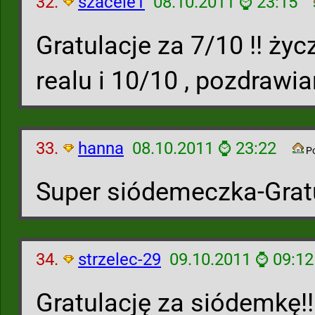
32.
szacele1
08.10.2011 ⌚ 23:15
Gratulacje za 7/10 !! ż
realu i 10/10 , pozdrawia
33.
hanna
08.10.2011 ⌚ 23:22
P
Super siódemeczka-Grat
34.
strzelec-29
09.10.2011 ⌚ 09:12
Gratulację za siódemkę!