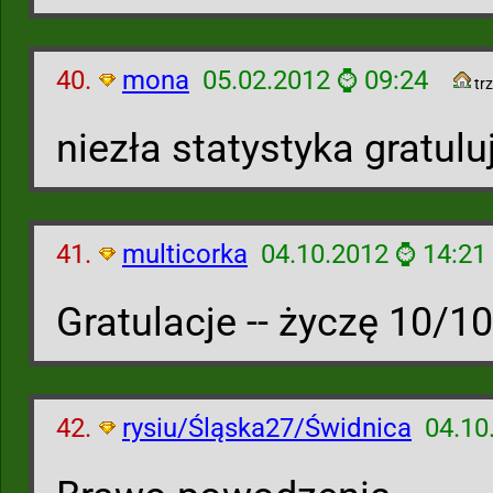
40.
mona
05.02.2012 ⌚ 09:24
trz
niezła statystyka gratuluj
41.
multicorka
04.10.2012 ⌚ 14:21
Gratulacje -- życzę 10/10.
42.
rysiu/Śląska27/Świdnica
04.10