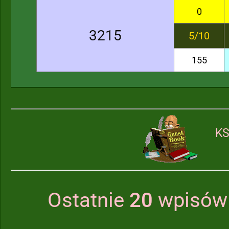
0
3215
5/10
155
KS
Ostatnie
20
wpisów 