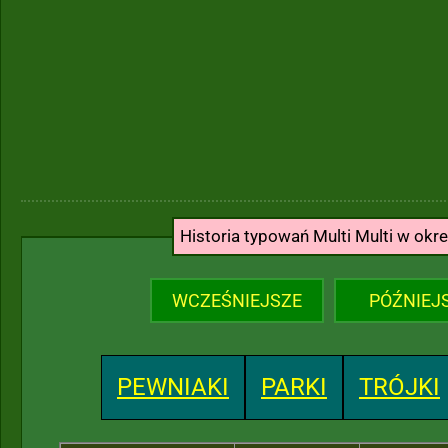
Historia typowań Multi Multi w okr
WCZEŚNIEJSZE
PÓŹNIEJ
PEWNIAKI
PARKI
TRÓJKI