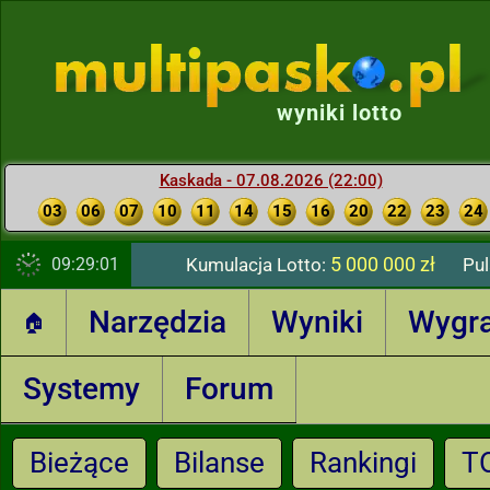
wyniki lotto
Kaskada - 07.08.2026 (22:00)
03
06
07
10
11
14
15
16
20
22
23
24
5 000 000 zł
09:29:02
Kumulacja Lotto:
Pul
Narzędzia
Wyniki
Wygr
🏠
Systemy
Forum
Bieżące
Bilanse
Rankingi
T