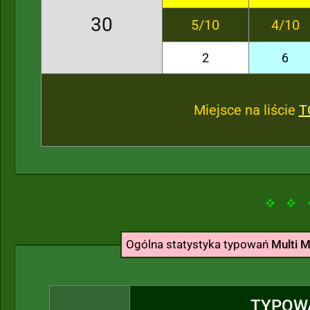
30
5/10
4/10
2
6
Miejsce na liście
T
Ogólna statystyka typowań
Multi M
TYPOW