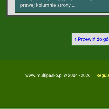
prawej kolumnie strony ...
↑ Przewiń do gór
www.multipasko.pl © 2004 - 2026
Regul