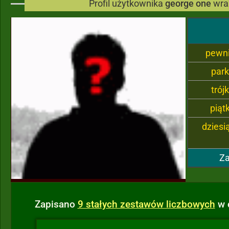
Profil użytkownika
george one
wra
pewn
par
trój
piąt
dziesi
Za
Zapisano
9 stałych zestawów liczbowych
w 