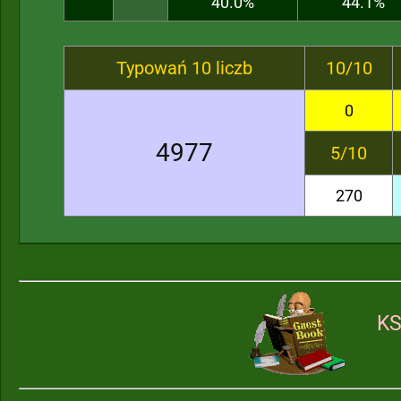
40.0%
44.1%
Typowań 10 liczb
10/10
0
4977
5/10
270
KS