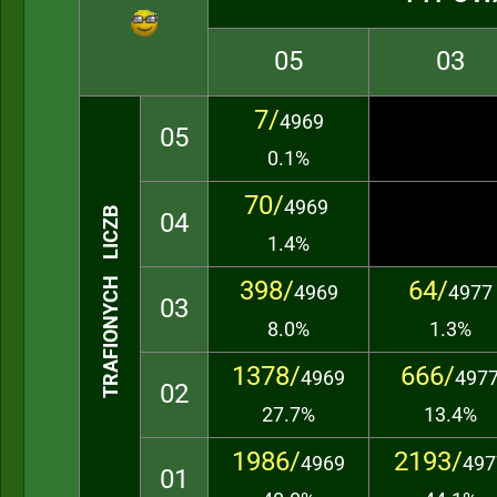
05
03
7/
4969
05
0.1%
70/
4969
TRAFIONYCH LICZB
04
1.4%
398/
64/
4969
4977
03
8.0%
1.3%
1378/
666/
4969
497
02
27.7%
13.4%
1986/
2193/
4969
497
01