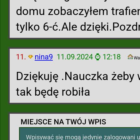
domu zobaczyłem trafien
tylko 6-ć.Ale dzięki.Poz
11.
nina9
11.09.2024 ⌚ 12:18
Wa
Dziękuję .Nauczka żeby 
tak będę robiła
MIEJSCE NA TWÓJ WPIS
Wpisywać się mogą jedynie zalogowani u