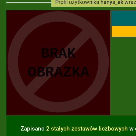
Profil użytkownika
hanys_ek
wraz
Zapisano
2 stałych zestawów liczbowych
w 