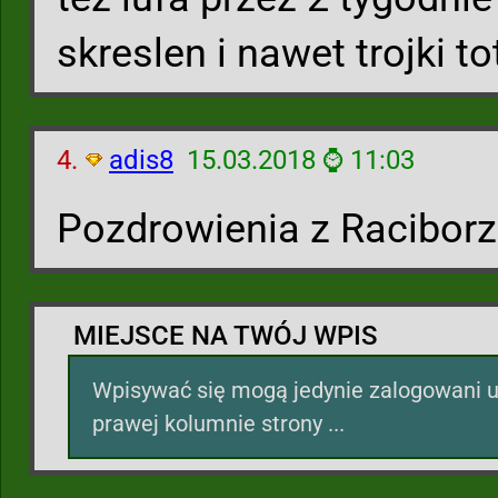
skreslen i nawet trojki t
4.
adis8
15.03.2018 ⌚ 11:03
Pozdrowienia z Raciborza
MIEJSCE NA TWÓJ WPIS
Wpisywać się mogą jedynie zalogowani u
prawej kolumnie strony ...