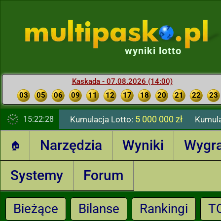
wyniki lotto
Kaskada - 07.08.2026 (14:00)
03
05
06
09
11
12
17
18
20
21
22
23
5 000 000 zł
15:22:29
Kumulacja Lotto:
Kumula
Narzędzia
Wyniki
Wygr
🏠
Systemy
Forum
Bieżące
Bilanse
Rankingi
T