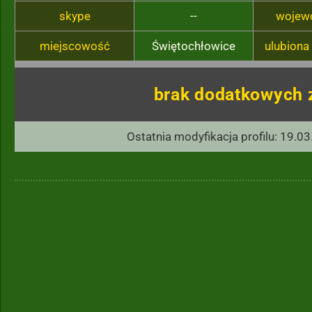
skype
--
wojew
miejscowość
Świętochłowice
ulubiona
brak dodatkowych 
Ostatnia modyfikacja profilu: 19.03