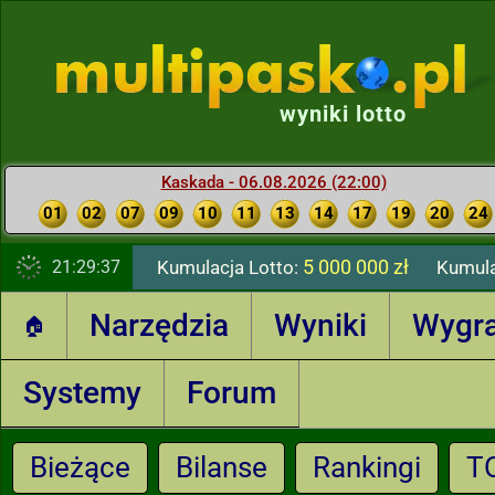
wyniki lotto
Kaskada - 06.08.2026 (22:00)
01
02
07
09
10
11
13
14
17
19
20
24
5 000 000 zł
21:29:39
Kumulacja Lotto:
Kumula
Narzędzia
Wyniki
Wygr
🏠
Systemy
Forum
Bieżące
Bilanse
Rankingi
T