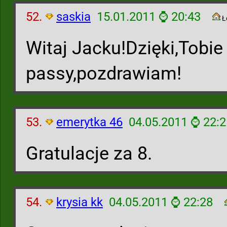
52.
saskia
15.01.2011 ⌚ 20:43
Ł
Witaj Jacku!Dzięki,Tobie
passy,pozdrawiam!
53.
emerytka 46
04.05.2011 ⌚ 22:2
Gratulacje za 8.
54.
krysia kk
04.05.2011 ⌚ 22:28