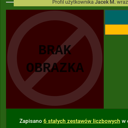
Profil użytkownika
Jacek M.
wraz
Zapisano
6 stałych zestawów liczbowych
w 