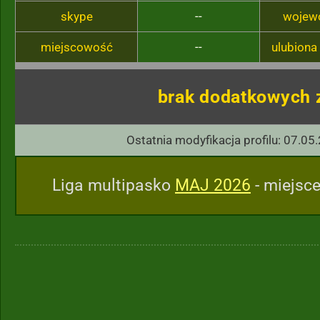
skype
--
wojew
miejscowość
--
ulubiona
brak dodatkowych 
Ostatnia modyfikacja profilu: 07.05
Liga multipasko
MAJ 2026
- miejsce