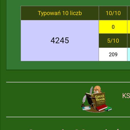
Typowań 10 liczb
10/10
0
4245
5/10
209
KS