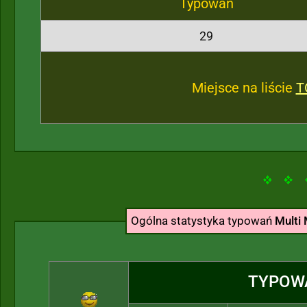
Typowań
29
Miejsce na liście
T
Ogólna statystyka typowań
Multi 
TYPOW