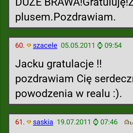
DUŻE BRAWA!Gratuluję!Ży
plusem.Pozdrawiam.
60.
szacele
05.05.2011 ⌚ 09:54
Jacku gratulacje !!
pozdrawiam Cię serdeczn
powodzenia w realu :).
61.
saskia
19.07.2011 ⌚ 07:46
Ł