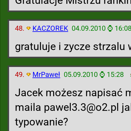
Gratulacje Mistrzu ranki
48.
KACZOREK
04.09.2010 ⌚ 16:0
gratuluje i zycze strzalu 
49.
MrPaweł
05.09.2010 ⌚ 15:28
Jacek możesz napisać m
maila pawel3.3@o2.pl j
typowanie?