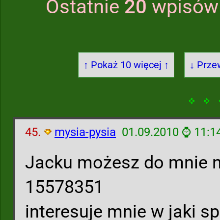
Ostatnie
20
wpisów 
↑ Pokaż 10 więcej ↑
↓ Prze
45.
mysia-pysia
01.09.2010 ⌚ 11:1
Jacku możesz do mnie n
15578351
interesuje mnie w jaki s