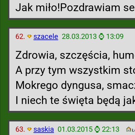
Jak miło!Pozdrawiam serd
62.
szacele
28.03.2013 ⌚ 13:09
Zdrowia, szczęścia, hum
A przy tym wszystkim st
Mokrego dyngusa, smacz
I niech te święta będą jak
63.
saskia
01.03.2015 ⌚ 22:13
Ł