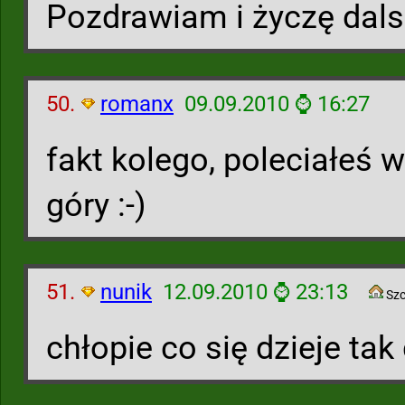
Pozdrawiam i życzę dal
50.
romanx
09.09.2010 ⌚ 16:27
fakt kolego, poleciałeś w
góry :-)
51.
nunik
12.09.2010 ⌚ 23:13
Szc
chłopie co się dzieje tak