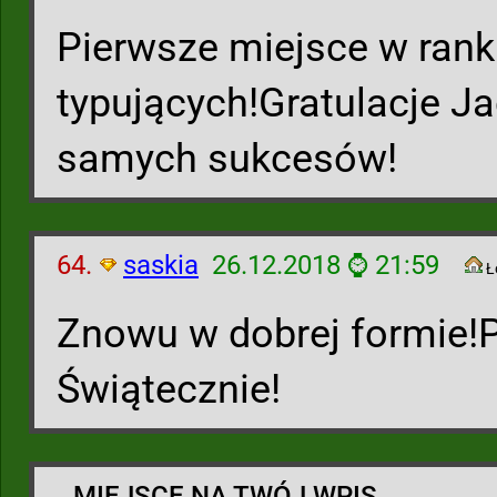
Pierwsze miejsce w rank
typujących!Gratulacje Ja
samych sukcesów!
64.
saskia
26.12.2018 ⌚ 21:59
Ł
Znowu w dobrej formie
Świątecznie!
MIEJSCE NA TWÓJ WPIS