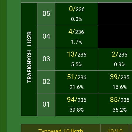
0/
236
05
0.0%
4/
236
TRAFIONYCH LICZB
04
1.7%
13/
2/
236
235
03
5.5%
0.9%
51/
39/
236
235
02
21.6%
16.6%
94/
85/
236
235
01
39.8%
36.2%
Typowań 10 liczb
10/10