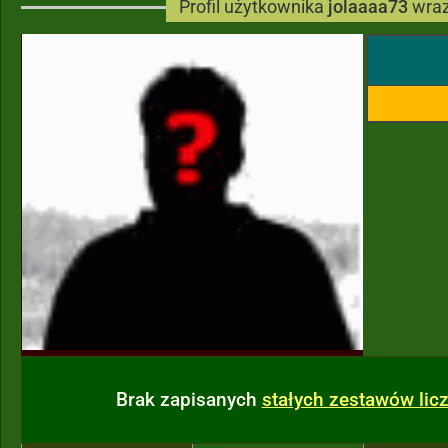
Profil użytkownika
jolaaaa73
wraz
Brak zapisanych
stałych zestawów li