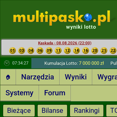
wyniki lotto
Kaskada - 08.08.2026 (22:00)
01
03
04
06
09
11
12
14
16
20
21
22
7 000 000 zł
07:34:28
Kumulacja Lotto:
Pul
Narzędzia
Wyniki
Wygr
🏠
Systemy
Forum
Bieżące
Bilanse
Rankingi
T