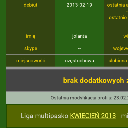
debiut
2013-02-19
ostatnia
-
ostatnio
imię
jolanta
w
skype
--
wojew
miejscowość
częstochowa
ulubiona
brak dodatkowych 
Ostatnia modyfikacja profilu: 23.02
Liga multipasko
KWIECIEŃ 2013
- mi