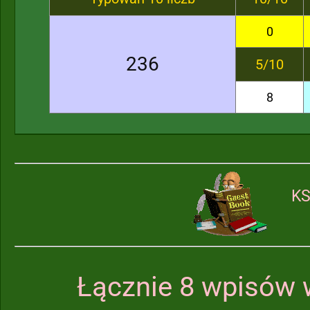
0
236
5/10
8
KS
Łącznie 8 wpisów 