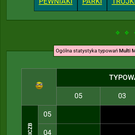
PEWNIAKI
PARKI
TRÓJK
Ogólna statystyka typowań
Multi M
TYPOW
05
03
05
04