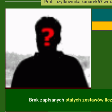
Profil użytkownika
kanarek67
wraz
Brak zapisanych
stałych zestawów li