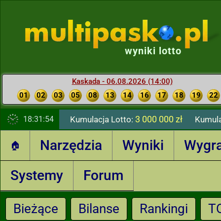
wyniki lotto
Kaskada - 06.08.2026 (14:00)
01
02
03
05
08
13
14
16
17
18
19
22
3 000 000 zł
18:31:54
Kumulacja Lotto:
Kumula
Narzędzia
Wyniki
Wygr
🏠
Systemy
Forum
Bieżące
Bilanse
Rankingi
T