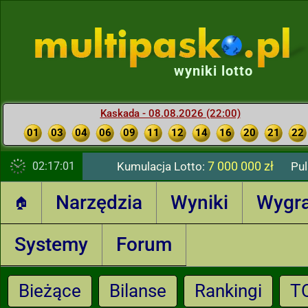
wyniki lotto
Kaskada - 08.08.2026 (22:00)
01
03
04
06
09
11
12
14
16
20
21
22
7 000 000 zł
02:17:02
Kumulacja Lotto:
Pul
Narzędzia
Wyniki
Wygr
🏠
Systemy
Forum
Bieżące
Bilanse
Rankingi
T