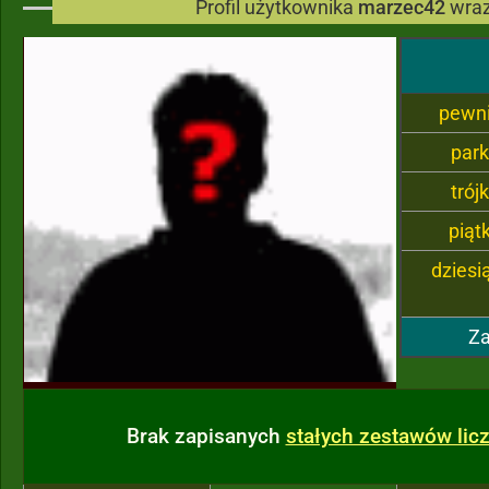
Profil użytkownika
marzec42
wraz
pewn
par
trój
piąt
dziesi
Za
Brak zapisanych
stałych zestawów li