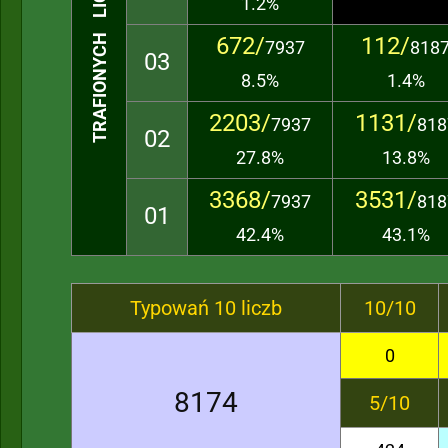
TRAFIONYCH LICZB
1.2%
672/
112/
7937
818
03
8.5%
1.4%
2203/
1131/
7937
818
02
27.8%
13.8%
3368/
3531/
7937
818
01
42.4%
43.1%
Typowań 10 liczb
10/10
0
8174
5/10