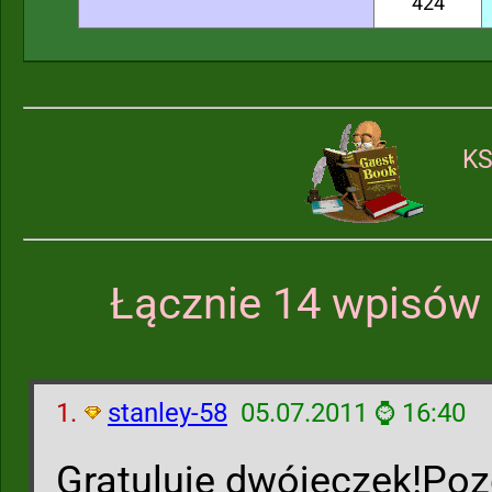
424
KS
Łącznie 14 wpisów 
1.
stanley-58
05.07.2011 ⌚ 16:40
Gratuluję dwójeczek!Po