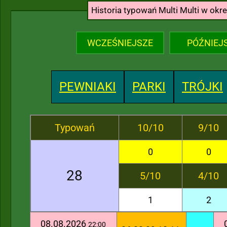
Historia typowań Multi Multi w okr
WCZEŚNIEJSZE
PÓŹNIEJ
PEWNIAKI
PARKI
TRÓJKI
Typowań
10/10
9/10
0
0
28
5/10
4/10
1
2
08.08.2026
22:00