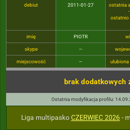
debiut
2011-01-27
ostatnia
-
ostatnio
imię
PIOTR
w
skype
--
wojew
miejscowość
--
ulubiona
brak dodatkowych 
Ostatnia modyfikacja profilu: 14.09
Liga multipasko
CZERWIEC 2026
- m