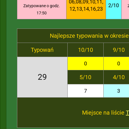
06,08,09,10,11,
2/10
Zatypowane o godz.
12,13,14,16,23
17:50
Najlepsze typowania w okresie
Typowań
10/10
9/10
0
0
29
5/10
4/10
7
3
Miejsce na liście