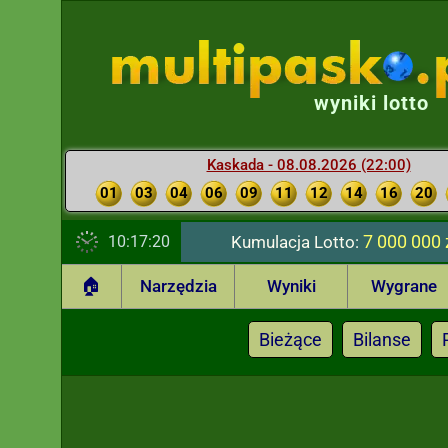
wyniki lotto
Kaskada - 08.08.2026 (22:00)
01
03
04
06
09
11
12
14
16
20
7 000 000 
10:17:21
Kumulacja Lotto:
🏠
Narzędzia
Wyniki
Wygrane
Bieżące
Bilanse