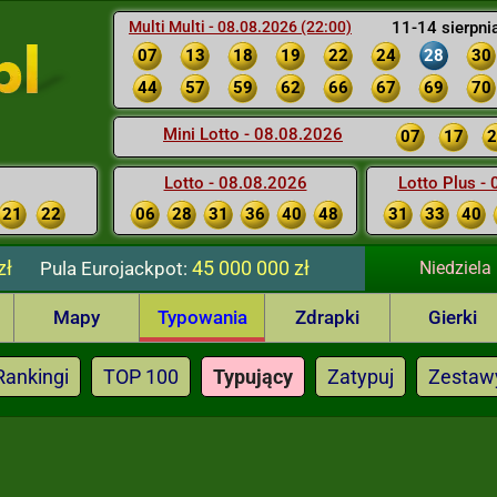
Multi Multi - 08.08.2026 (22:00)
11-14 sierpni
07
13
18
19
22
24
28
30
44
57
59
62
66
67
69
70
Mini Lotto - 08.08.2026
07
17
2
Lotto - 08.08.2026
Lotto Plus -
21
22
06
28
31
36
40
48
31
33
40
zł
45 000 000 zł
Pula
Eurojackpot:
Niedziela
Mapy
Typowania
Zdrapki
Gierki
Rankingi
TOP 100
Typujący
Zatypuj
Zestaw