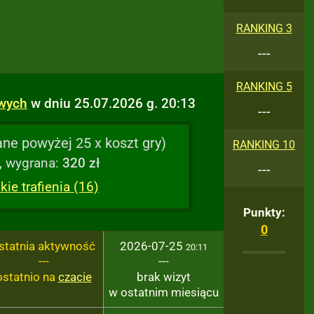
RANKING 3
---
RANKING 5
owych
w dniu 25.07.2026 g. 20:13
---
ne powyżej 25 x koszt gry)
RANKING 10
, wygrana:
320 zł
---
ie trafienia (16)
Punkty:
0
statnia aktywność
2026-07-25
20:11
---
---
ostatnio na
czacie
brak wizyt
w ostatnim miesiącu