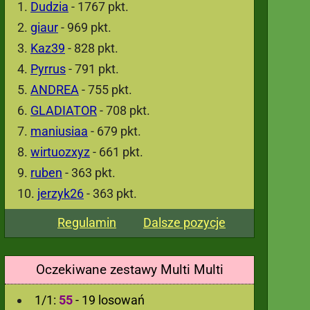
Dudzia
- 1767 pkt.
giaur
- 969 pkt.
Kaz39
- 828 pkt.
Pyrrus
- 791 pkt.
ANDREA
- 755 pkt.
GLADIATOR
- 708 pkt.
maniusiaa
- 679 pkt.
wirtuozxyz
- 661 pkt.
ruben
- 363 pkt.
jerzyk26
- 363 pkt.
Regulamin
Dalsze pozycje
Oczekiwane zestawy Multi Multi
1/1:
55
- 19 losowań