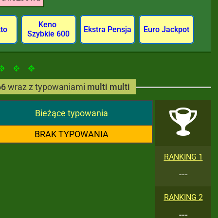
Keno
tto
Ekstra Pensja
Euro Jackpot
Szybkie 600
66
wraz z typowaniami
multi multi
Bieżące typowania
BRAK TYPOWANIA
RANKING 1
---
RANKING 2
---