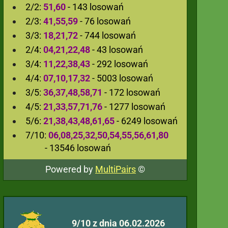
2/2:
51,60
- 143 losowań
2/3:
41,55,59
- 76 losowań
3/3:
18,21,72
- 744 losowań
2/4:
04,21,22,48
- 43 losowań
3/4:
11,22,38,43
- 292 losowań
4/4:
07,10,17,32
- 5003 losowań
3/5:
36,37,48,58,71
- 172 losowań
4/5:
21,33,57,71,76
- 1277 losowań
5/6:
21,38,43,48,61,65
- 6249 losowań
7/10:
06,08,25,32,50,54,55,56,61,80
- 13546 losowań
Powered by
MultiPairs
©
9/10 z dnia 06.02.2026