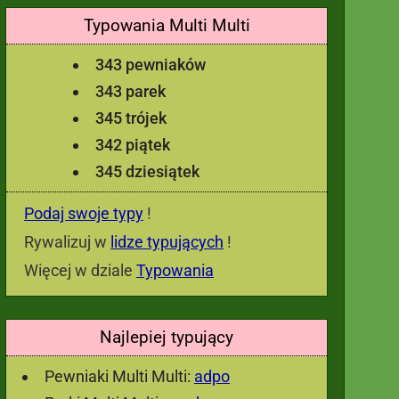
Typowania Multi Multi
343 pewniaków
343 parek
345 trójek
342 piątek
345 dziesiątek
Podaj swoje typy
!
Rywalizuj w
lidze typujących
!
Więcej w dziale
Typowania
Najlepiej typujący
Pewniaki Multi Multi:
adpo