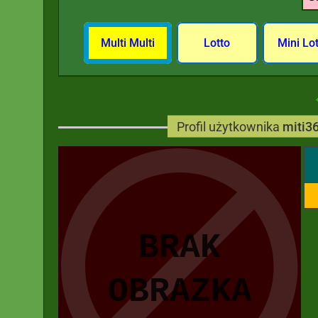
Multi Multi
Lotto
Mini Lo
Profil użytkownika
miti3