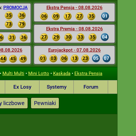
a:
PROMOCJA
Ekstra Pensja - 08.08.2026
35
36
06
09
17
27
35
01
73
79
Ekstra Premia - 08.08.2026
27
29
30
33
35
04
6
31
36
 08.08.2026
Eurojackpot - 07.08.2026
01
03
06
13
23
05
07
44
45
49
•
•
•
•
Multi Multi
Mini Lotto
Kaskada
Ekstra Pensja
Ex Losy
Systemy
Forum
y liczbowe
Pewniaki