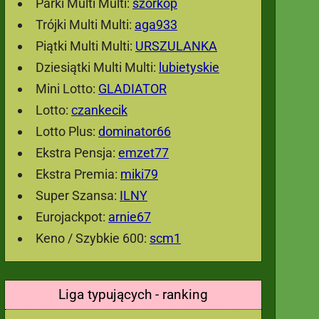
Parki Multi Multi:
szorkop
Trójki Multi Multi:
aga933
Piątki Multi Multi:
URSZULANKA
Dziesiątki Multi Multi:
lubietyskie
Mini Lotto:
GLADIATOR
Lotto:
czankecik
Lotto Plus:
dominator66
Ekstra Pensja:
emzet77
Ekstra Premia:
miki79
Super Szansa:
ILNY
Eurojackpot:
arnie67
Keno / Szybkie 600:
scm1
Liga typujących - ranking