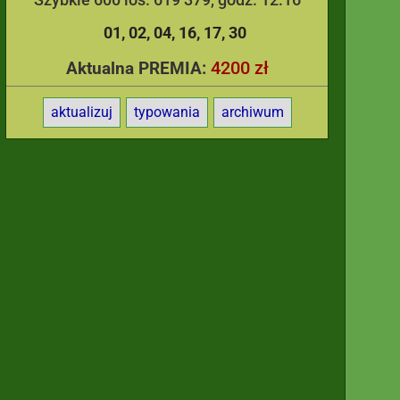
01
02
04
16
17
30
4200 zł
Aktualna PREMIA:
aktualizuj
typowania
archiwum