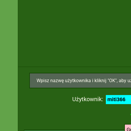
Wpisz nazwę użytkownika i kliknij "OK", aby u
Użytkownik:
G