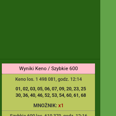
Wyniki Keno / Szybkie 600
Keno los. 1 498 081, godz. 12:14
01
02
03
05
06
07
09
20
23
25
30
36
40
46
52
53
54
60
61
68
x1
MNOŻNIK:
Szybkie 600 los. 619 379, godz. 12:16