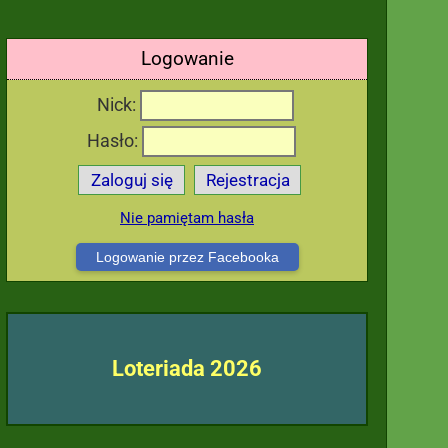
Logowanie
Nick:
Hasło:
Zaloguj się
Rejestracja
Nie pamiętam hasła
Logowanie przez Facebooka
Loteriada 2026