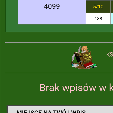
4099
5/10
188
KS
Brak wpisów w k
MIEJSCE NA TWÓJ WPIS