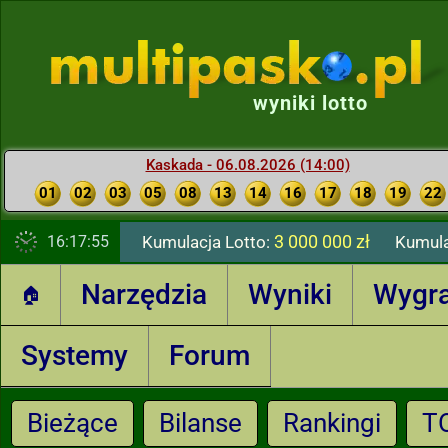
wyniki lotto
Kaskada - 06.08.2026 (14:00)
01
02
03
05
08
13
14
16
17
18
19
22
3 000 000 zł
16:17:56
Kumulacja Lotto:
Kumula
Narzędzia
Wyniki
Wygr
🏠
Systemy
Forum
Bieżące
Bilanse
Rankingi
T