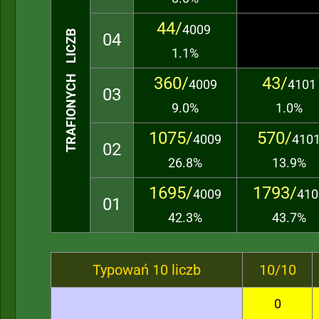
44/
4009
TRAFIONYCH LICZB
04
1.1%
360/
43/
4009
4101
03
9.0%
1.0%
1075/
570/
4009
410
02
26.8%
13.9%
1695/
1793/
4009
410
01
42.3%
43.7%
Typowań 10 liczb
10/10
0