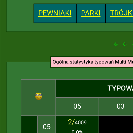
PEWNIAKI
PARKI
TRÓJK
Ogólna statystyka typowań
Multi Mu
TYPOW
05
03
2/
4009
05
0.0%