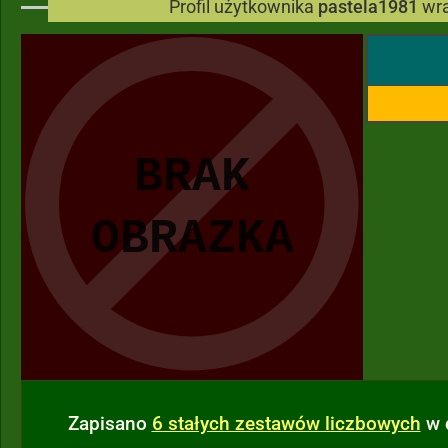
Profil użytkownika
pastela1981
wra
Zapisano
6 stałych zestawów liczbowych
w 