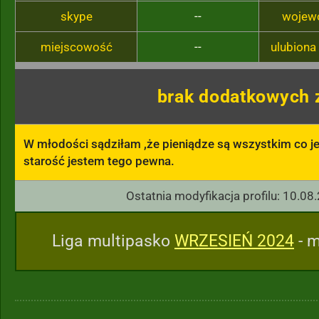
skype
--
wojew
miejscowość
--
ulubiona
brak dodatkowych 
W młodości sądziłam ,że pieniądze są wszystkim co jes
starość jestem tego pewna.
Ostatnia modyfikacja profilu: 10.08
Liga multipasko
WRZESIEŃ 2024
- m