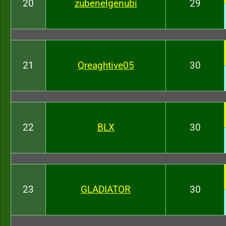
20
zubenelgenubi
29
21
Qreaghtive05
30
22
BLX
30
23
GLADIATOR
30