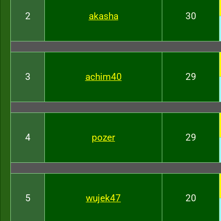
2
akasha
30
3
achim40
29
4
pozer
29
5
wujek47
20