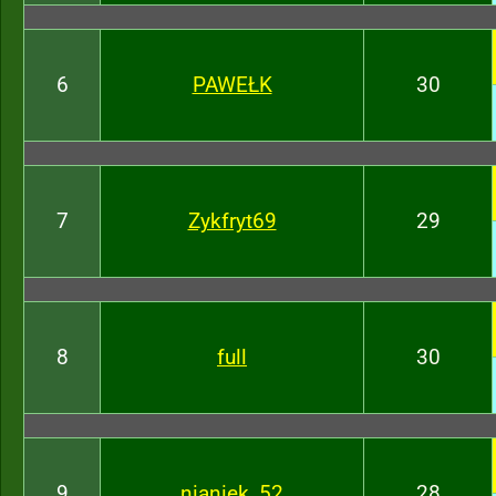
6
PAWEŁK
30
7
Zykfryt69
29
8
full
30
9
nianiek_52
28