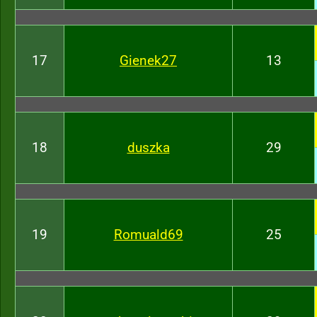
17
Gienek27
13
18
duszka
29
19
Romuald69
25