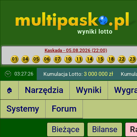
wyniki lotto
Kaskada - 05.08.2026 (22:00)
01
04
05
06
07
10
11
14
15
18
22
23
3 000 000 zł
03:27:27
Kumulacja Lotto:
Kumula
Narzędzia
Wyniki
Wygr
🏠
Systemy
Forum
Bieżące
Bilanse
R