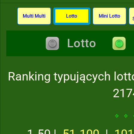
Multi Multi
Lotto
Mini Lotto
Lotto
Ranking typujących lott
217
1‑50 |
51‑100
|
101