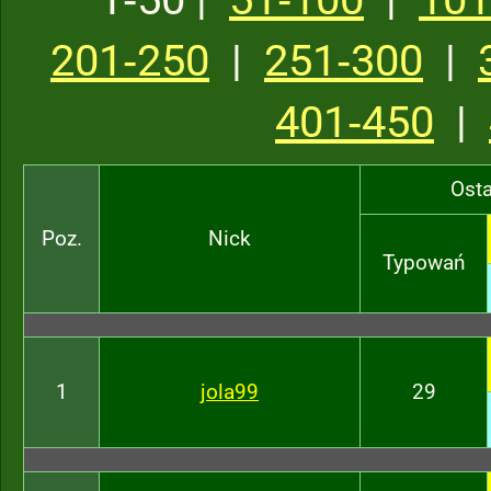
201‑250
|
251‑300
|
401‑450
|
Osta
Poz.
Nick
Typowań
1
jola99
29