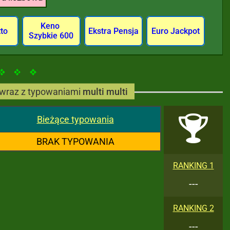
Keno
tto
Ekstra Pensja
Euro Jackpot
Szybkie 600
wraz z typowaniami
multi multi
Bieżące typowania
BRAK TYPOWANIA
RANKING 1
---
RANKING 2
---