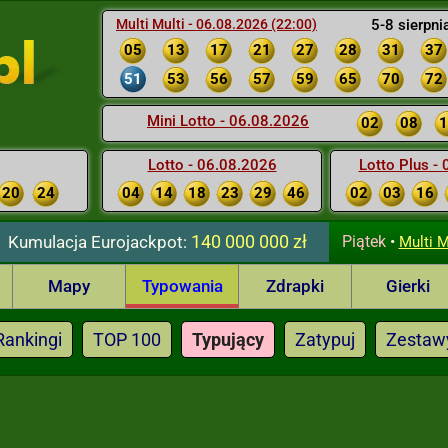
Multi Multi - 06.08.2026 (22:00)
5-8 sierpni
05
13
17
21
27
28
31
37
51
53
56
57
59
65
70
72
Mini Lotto - 06.08.2026
02
08
1
Lotto - 06.08.2026
Lotto Plus -
20
24
04
14
18
23
29
46
02
03
16
140 000 000 zł
Kumulacja
Eurojackpot:
Piątek
•
Multi M
Mapy
Typowania
Zdrapki
Gierki
Rankingi
TOP 100
Typujący
Zatypuj
Zestaw