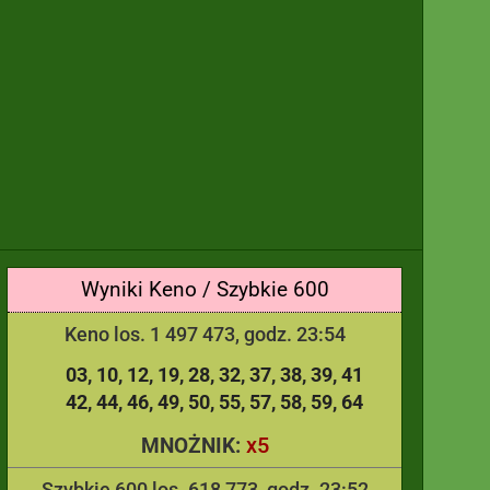
Wyniki Keno / Szybkie 600
Keno los. 1 497 473, godz. 23:54
03
10
12
19
28
32
37
38
39
41
42
44
46
49
50
55
57
58
59
64
x5
MNOŻNIK:
Szybkie 600 los. 618 773, godz. 23:52