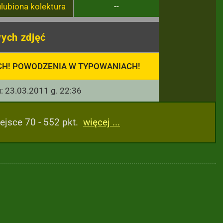
ulubiona kolektura
--
ych zdjęć
CH! POWODZENIA W TYPOWANIACH!
u: 23.03.2011 g. 22:36
ejsce 70 - 552 pkt.
więcej ...