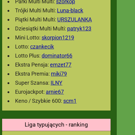
Parki Multi Multi:
szorkop
Trójki Multi Multi:
Luna-black
Piątki Multi Multi:
URSZULANKA
Dziesiątki Multi Multi:
patryk123
Mini Lotto:
skorpion1219
Lotto:
czankecik
Lotto Plus:
dominator66
Ekstra Pensja:
emzet77
Ekstra Premia:
miki79
Super Szansa:
ILNY
Eurojackpot:
arnie67
Keno / Szybkie 600:
scm1
Liga typujących - ranking