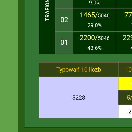
9.0%
1465/
77
5046
02
29.0%
2200/
22
5046
01
43.6%
Typowań 10 liczb
10
5228
5
2