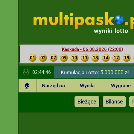
wyniki lotto
Kaskada - 06.08.2026 (22:00)
01
02
07
09
10
11
13
14
17
19
5 000 000 zł
02:44:47
Kumulacja Lotto:
🏠
Narzędzia
Wyniki
Wygrane
Bieżące
Bilanse