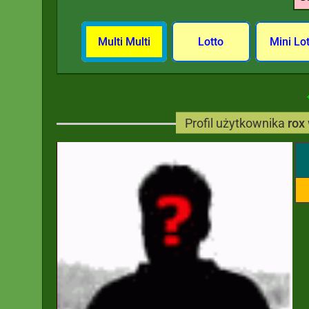
Multi Multi
Lotto
Mini Lo
Profil użytkownika
rox