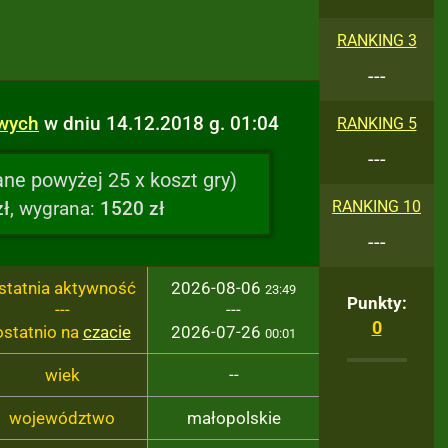
RANKING 3
---
owych
w dniu 14.12.2018 g. 01:04
RANKING 5
---
ne powyżej 25 x koszt gry)
zł
, wygrana:
1520 zł
RANKING 10
---
statnia aktywność
2026-08-06
23:49
Punkty:
---
---
0
ostatnio na
czacie
2026-07-26
00:01
wiek
--
województwo
małopolskie