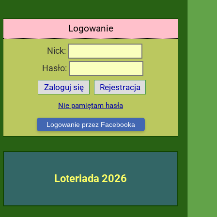
Logowanie
Nick:
Hasło:
Zaloguj się
Rejestracja
Nie pamiętam hasła
Logowanie przez Facebooka
Loteriada 2026