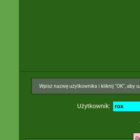
Wpisz nazwę użytkownika i kliknij "OK", aby u
Użytkownik:
G