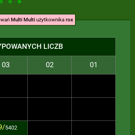
powań
Multi Multi
użytkownika
rox
YPOWANYCH LICZB
03
02
01
9/
5402