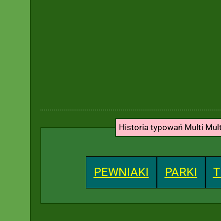
Historia typowań Multi Mul
PEWNIAKI
PARKI
T