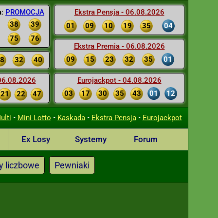
a:
PROMOCJA
Ekstra Pensja - 06.08.2026
38
39
01
09
10
19
35
04
75
76
Ekstra Premia - 06.08.2026
09
15
23
32
35
01
8
32
40
 06.08.2026
Eurojackpot - 04.08.2026
03
17
30
35
43
01
12
21
22
47
•
•
•
•
ulti
Mini Lotto
Kaskada
Ekstra Pensja
Eurojackpot
Ex Losy
Systemy
Forum
y liczbowe
Pewniaki