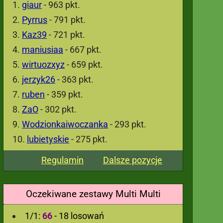
giaur
- 963 pkt.
Pyrrus
- 791 pkt.
Kaz39
- 721 pkt.
maniusiaa
- 667 pkt.
wirtuozxyz
- 659 pkt.
jerzyk26
- 363 pkt.
ruben
- 359 pkt.
ZaO
- 302 pkt.
Wodzionkaiwoczanka
- 293 pkt.
lubietyskie
- 275 pkt.
Regulamin
Dalsze pozycje
Oczekiwane zestawy Multi Multi
1/1:
66
- 18 losowań