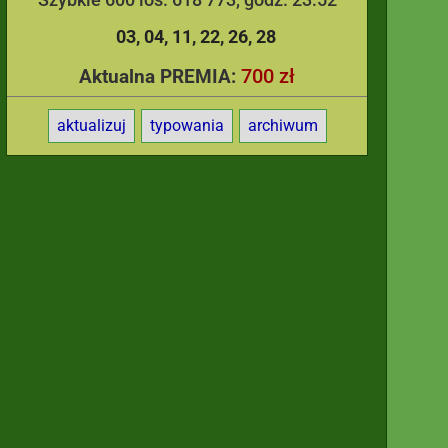
03
04
11
22
26
28
700 zł
Aktualna PREMIA:
aktualizuj
typowania
archiwum