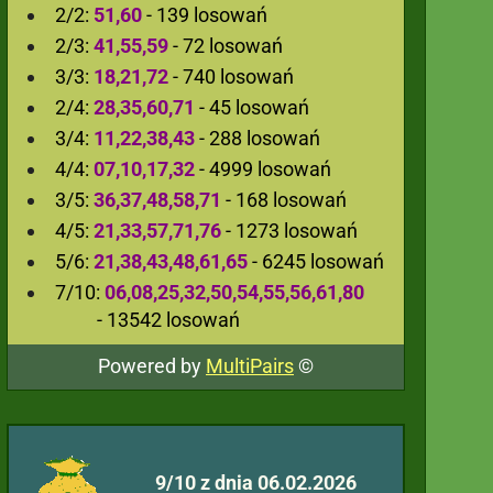
2/2:
51,60
- 139 losowań
2/3:
41,55,59
- 72 losowań
3/3:
18,21,72
- 740 losowań
2/4:
28,35,60,71
- 45 losowań
3/4:
11,22,38,43
- 288 losowań
4/4:
07,10,17,32
- 4999 losowań
3/5:
36,37,48,58,71
- 168 losowań
4/5:
21,33,57,71,76
- 1273 losowań
5/6:
21,38,43,48,61,65
- 6245 losowań
7/10:
06,08,25,32,50,54,55,56,61,80
- 13542 losowań
Powered by
MultiPairs
©
9/10 z dnia 06.02.2026