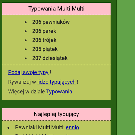
Typowania Multi Multi
206 pewniaków
206 parek
206 trójek
205 piątek
207 dziesiątek
Podaj swoje typy
!
Rywalizuj w
lidze typujących
!
Więcej w dziale
Typowania
Najlepiej typujący
Pewniaki Multi Multi:
ennio