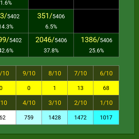
1.6%
3/
351/
5402
5406
14.3%
6.5%
99/
2046/
1386/
5402
5406
5406
42.6%
37.8%
25.6%
/10
9/10
8/10
7/10
6/10
0
0
1
13
68
/10
4/10
3/10
2/10
1/10
62
759
1428
1472
1017