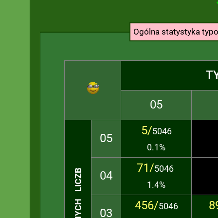
Ogólna statystyka ty
T
05
5/
5046
05
0.1%
71/
5046
TRAFIONYCH LICZB
04
1.4%
456/
8
5046
03