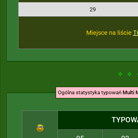
29
Miejsce na liście
T
Ogólna statystyka typowań
Multi 
TYPOW