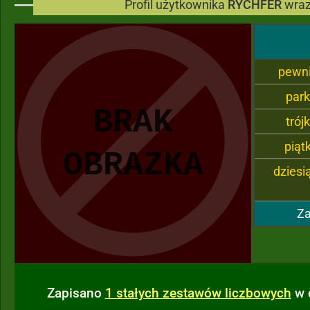
Profil użytkownika
RYCHFER
wraz
pewn
par
trój
piąt
dziesi
Za
Zapisano
1 stałych zestawów liczbowych
w 