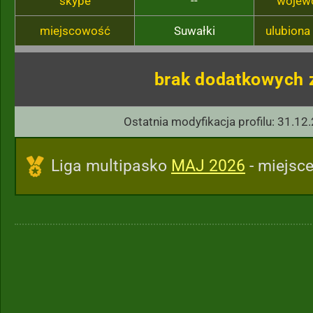
skype
--
wojew
miejscowość
Suwałki
ulubiona
brak dodatkowych 
Ostatnia modyfikacja profilu: 31.12
Liga multipasko
MAJ 2026
- miejsce