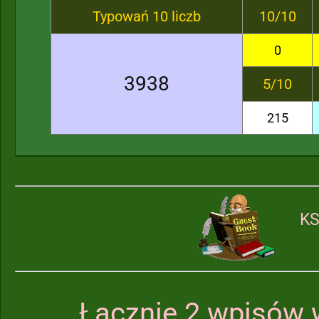
Typowań 10 liczb
10/10
0
3938
5/10
215
KS
Łącznie 2 wpisów 