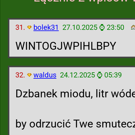
31.
bolek31
27.10.2025 ⌚ 23:50
WINTOGJWPIHLBPY
32.
waldus
24.12.2025 ⌚ 05:39
Dzbanek miodu, litr wóde
by odrzucić Twe smutec