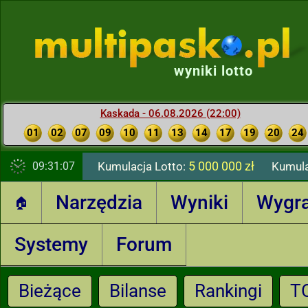
wyniki lotto
Kaskada - 06.08.2026 (22:00)
01
02
07
09
10
11
13
14
17
19
20
24
5 000 000 zł
09:31:08
Kumulacja Lotto:
Kumula
Narzędzia
Wyniki
Wygr
🏠
Systemy
Forum
Bieżące
Bilanse
Rankingi
T