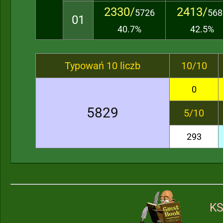
2330/
2413/
5726
568
01
40.7%
42.5%
Typowań 10 liczb
10/10
0
5829
5/10
293
KS