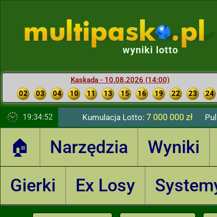
wyniki lotto
Kaskada - 10.08.2026 (14:00)
02
03
04
10
11
13
15
16
19
22
23
24
7 000 000 zł
19:34:53
Kumulacja Lotto:
Pul
🏠
Narzędzia
Wyniki
Gierki
Ex Losy
System