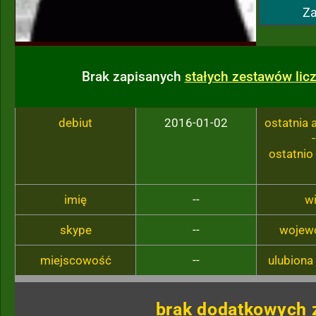
Za
Brak zapisanych
stałych zestawów li
debiut
2016-01-02
ostatnia
-
ostatnio
imię
--
w
skype
--
wojew
miejscowość
--
ulubiona
brak dodatkowych 