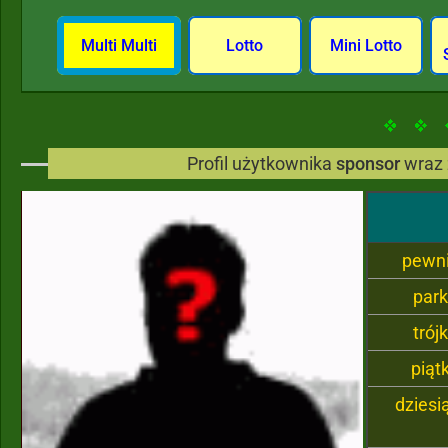
Multi Multi
Lotto
Mini Lotto
Profil użytkownika
sponsor
wraz 
pewn
par
trój
piąt
dziesi