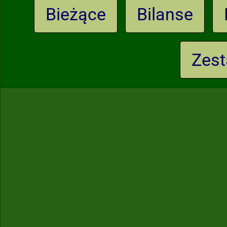
Bieżące
Bilanse
Zest