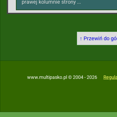
prawej kolumnie strony ...
↑ Przewiń do gór
www.multipasko.pl © 2004 - 2026
Regul