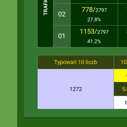
778/
2797
02
27.8%
1153/
2797
01
41.2%
Typowań 10 liczb
10
1272
5