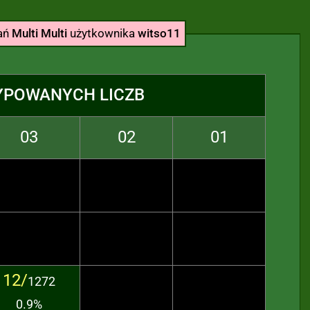
wań
Multi Multi
użytkownika
witso11
YPOWANYCH LICZB
03
02
01
12/
1272
0.9%