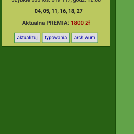
04
05
11
16
18
27
1800 zł
Aktualna PREMIA:
aktualizuj
typowania
archiwum