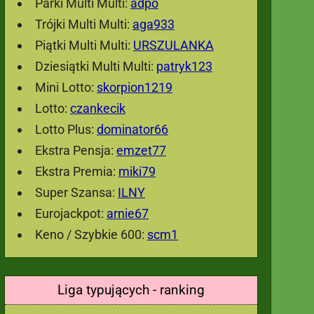
Parki Multi Multi:
adpo
Trójki Multi Multi:
aga933
Piątki Multi Multi:
URSZULANKA
Dziesiątki Multi Multi:
patryk123
Mini Lotto:
skorpion1219
Lotto:
czankecik
Lotto Plus:
dominator66
Ekstra Pensja:
emzet77
Ekstra Premia:
miki79
Super Szansa:
ILNY
Eurojackpot:
arnie67
Keno / Szybkie 600:
scm1
Liga typujących - ranking