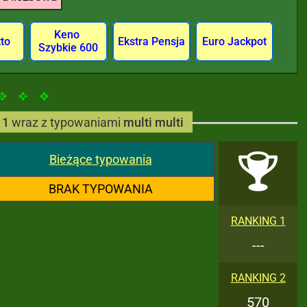
Keno
tto
Ekstra Pensja
Euro Jackpot
Szybkie 600
11
wraz z typowaniami
multi multi
Bieżące typowania
BRAK TYPOWANIA
RANKING 1
---
RANKING 2
570