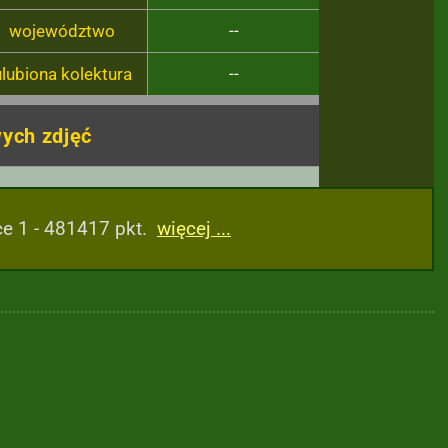
województwo
--
ulubiona kolektura
--
ych zdjęć
ce 1 - 481417 pkt.
więcej ...