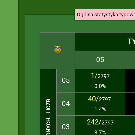
Ogólna statystyka typo
T
05
1/
2797
05
0.0%
40/
2797
TRAFIONYCH LICZB
04
1.4%
242/
2797
03
8.7%