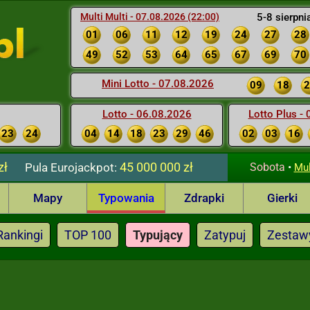
Multi Multi - 07.08.2026 (22:00)
5-8 sierpni
01
06
11
12
19
24
27
28
49
52
53
64
65
67
69
70
Mini Lotto - 07.08.2026
09
18
2
Lotto - 06.08.2026
Lotto Plus -
23
24
04
14
18
23
29
46
02
03
16
zł
45 000 000 zł
Pula
Eurojackpot:
Sobota
•
Mul
Mapy
Typowania
Zdrapki
Gierki
Rankingi
TOP 100
Typujący
Zatypuj
Zestaw