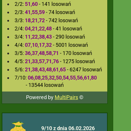
2/2:
51,60
- 141 losowań
2/3:
41,55,59
- 74 losowań
3/3:
18,21,72
- 742 losowań
2/4:
04,21,22,48
- 41 losowań
3/4:
11,22,38,43
- 290 losowań
4/4:
07,10,17,32
- 5001 losowań
3/5:
36,37,48,58,71
- 170 losowań
4/5:
21,33,57,71,76
- 1275 losowań
5/6:
21,38,43,48,61,65
- 6247 losowań
7/10:
06,08,25,32,50,54,55,56,61,80
- 13544 losowań
Powered by
MultiPairs
©
9/10 z dnia 06.02.2026