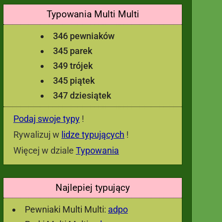
Typowania Multi Multi
346 pewniaków
345 parek
349 trójek
345 piątek
347 dziesiątek
Podaj swoje typy
!
Rywalizuj w
lidze typujących
!
Więcej w dziale
Typowania
Najlepiej typujący
Pewniaki Multi Multi:
adpo