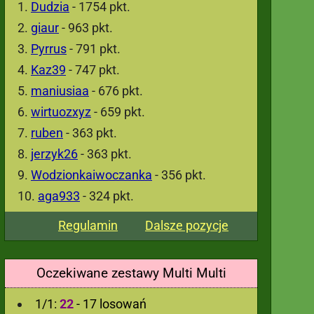
Dudzia
- 1754 pkt.
giaur
- 963 pkt.
Pyrrus
- 791 pkt.
Kaz39
- 747 pkt.
maniusiaa
- 676 pkt.
wirtuozxyz
- 659 pkt.
ruben
- 363 pkt.
jerzyk26
- 363 pkt.
Wodzionkaiwoczanka
- 356 pkt.
aga933
- 324 pkt.
Regulamin
Dalsze pozycje
Oczekiwane zestawy Multi Multi
1/1:
22
- 17 losowań