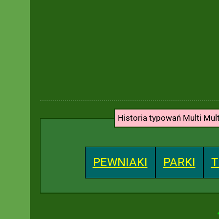
Historia typowań Multi Mul
PEWNIAKI
PARKI
T