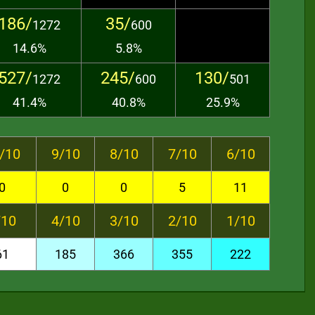
186/
35/
1272
600
14.6%
5.8%
527/
245/
130/
1272
600
501
41.4%
40.8%
25.9%
/10
9/10
8/10
7/10
6/10
0
0
0
5
11
/10
4/10
3/10
2/10
1/10
61
185
366
355
222