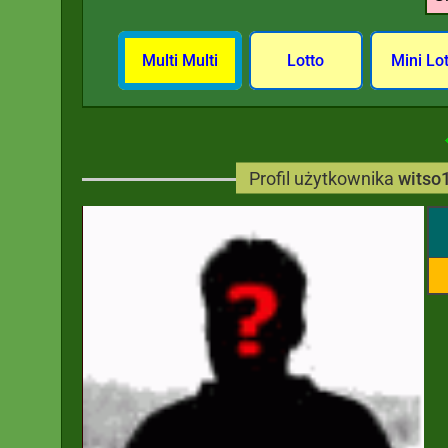
Multi Multi
Lotto
Mini Lo
Profil użytkownika
witso