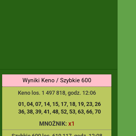
Wyniki Keno / Szybkie 600
Keno los. 1 497 818, godz. 12:06
01
04
07
14
15
17
18
19
23
26
36
38
39
41
48
52
53
63
66
70
x1
MNOŻNIK:
Szybkie 600 los. 619 117, godz. 12:08