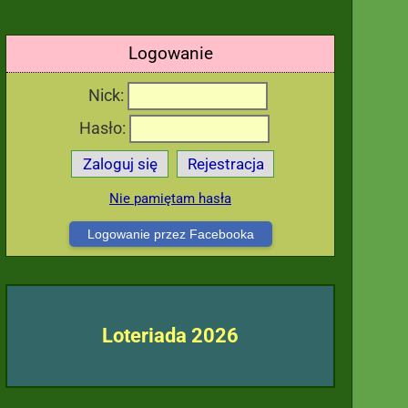
Logowanie
Nick:
Hasło:
Zaloguj się
Rejestracja
Nie pamiętam hasła
Logowanie przez Facebooka
Loteriada 2026