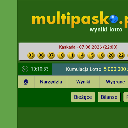
wyniki lotto
Kaskada - 07.08.2026 (22:00)
03
06
07
10
11
14
15
16
20
22
5 000 000 
10:10:34
Kumulacja Lotto:
🏠
Narzędzia
Wyniki
Wygrane
Bieżące
Bilanse