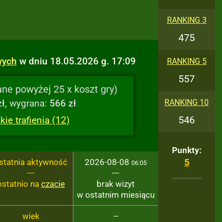
RANKING 3
475
wych
w dniu 18.05.2026 g. 17:09
RANKING 5
557
ne powyżej 25 x koszt gry)
zł
, wygrana:
566 zł
RANKING 10
546
ie trafienia (12)
Punkty:
statnia aktywność
2026-08-08
5
06:05
---
---
ostatnio na
czacie
brak wizyt
w ostatnim miesiącu
wiek
--