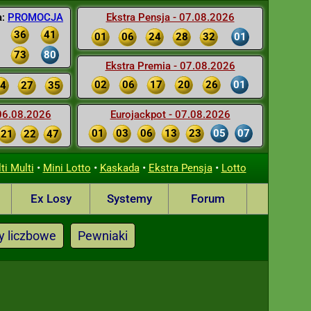
a:
PROMOCJA
Ekstra Pensja - 07.08.2026
36
41
01
06
24
28
32
01
73
80
Ekstra Premia - 07.08.2026
02
06
17
20
26
01
4
27
35
 06.08.2026
Eurojackpot - 07.08.2026
01
03
06
13
23
05
07
21
22
47
•
•
•
•
ti Multi
Mini Lotto
Kaskada
Ekstra Pensja
Lotto
Ex Losy
Systemy
Forum
y liczbowe
Pewniaki