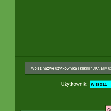
Wpisz nazwę użytkownika i kliknij "OK", aby u
Użytkownik:
G