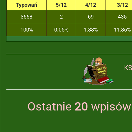
Typowań
5/12
4/12
3/12
3668
2
69
435
100%
0.05%
1.88%
11.86%
KS
Ostatnie
20
wpisów 