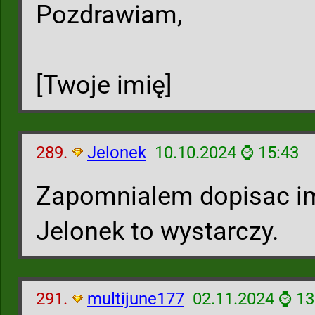
Pozdrawiam,
[Twoje imię]
289.
Jelonek
10.10.2024 ⌚ 15:43
Zapomnialem dopisac imię
Jelonek to wystarczy.
291.
multijune177
02.11.2024 ⌚ 13