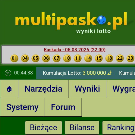
wyniki lotto
Kaskada - 05.08.2026 (22:00)
01
04
05
06
07
10
11
14
15
18
22
23
3 000 000 zł
00:44:39
Kumulacja Lotto:
Kumula
Narzędzia
Wyniki
Wygr
🏠
Systemy
Forum
Bieżące
Bilanse
Ranking