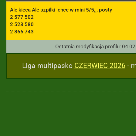
Ale kieca Ale szpilki  chce w mini 5/5,,, posty

2 577 502

2 523 580

2 866 743
Ostatnia modyfikacja profilu: 04.02
Liga multipasko
CZERWIEC 2026
- m