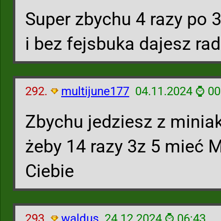
Super zbychu 4 razy po 3
i bez fejsbuka dajesz ra
292.
multijune177
04.11.2024 ⌚ 00
Zbychu jedziesz z minia
żeby 14 razy 3z 5 mieć 
Ciebie
293.
waldus
24.12.2024 ⌚ 06:43