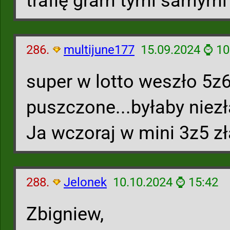
trafię gram tymi samymi
286.
multijune177
15.09.2024 ⌚ 10
super w lotto weszło 5z6
puszczone...byłaby niezł
Ja wczoraj w mini 3z5 z
288.
Jelonek
10.10.2024 ⌚ 15:42
Zbigniew,