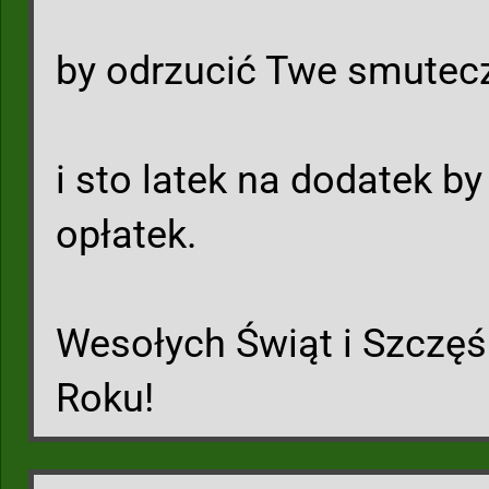
by odrzucić Twe smutec
i sto latek na dodatek b
opłatek.
Wesołych Świąt i Szczę
Roku!