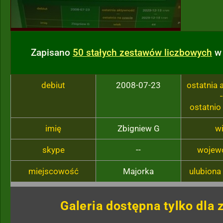
Zapisano
50 stałych zestawów liczbowych
w 
debiut
2008-07-23
ostatnia
-
ostatnio
imię
Zbigniew G
w
skype
--
wojew
miejscowość
Majorka
ulubiona
Galeria dostępna tylko dla