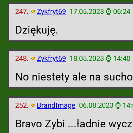
247.
Zykfryt69
17.05.2023 ⌚ 06:24
Dziękuję.
248.
Zykfryt69
18.05.2023 ⌚ 14:40
No niestety ale na sucho
252.
BrandImage
06.08.2023 ⌚ 14
Bravo Zybi ...ładnie wyc