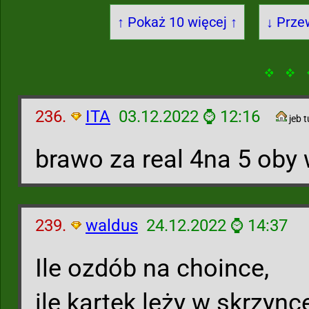
↑ Pokaż 10 więcej ↑
↓ Prze
236.
ITA
03.12.2022 ⌚ 12:16
jeb 
brawo za real 4na 5 oby
239.
waldus
24.12.2022 ⌚ 14:37
Ile ozdób na choince,
ile kartek leży w skrzynce