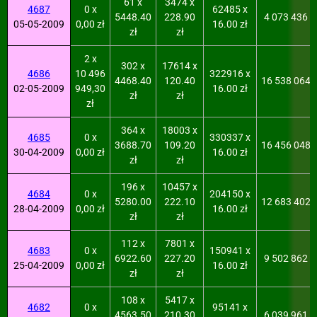
61 x
3474 x
4687
0 x
62485 x
5448.40
228.90
4 073 436
05-05-2009
0,00 zł
16.00 zł
zł
zł
2 x
302 x
17614 x
4686
10 496
322916 x
4468.40
120.40
16 538 064
02-05-2009
949,30
16.00 zł
zł
zł
zł
364 x
18003 x
4685
0 x
330337 x
3688.70
109.20
16 456 048
30-04-2009
0,00 zł
16.00 zł
zł
zł
196 x
10457 x
4684
0 x
204150 x
5280.00
222.10
12 683 402
28-04-2009
0,00 zł
16.00 zł
zł
zł
112 x
7801 x
4683
0 x
150941 x
6922.60
227.20
9 502 862
25-04-2009
0,00 zł
16.00 zł
zł
zł
108 x
5417 x
4682
0 x
95141 x
4563.50
210.30
6 039 961