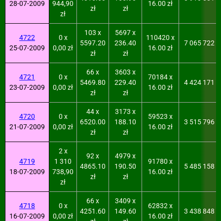
28-07-2009
944,90
16.00 zł
zł
zł
zł
103 x
5697 x
4722
0 x
110420 x
5597.20
236.40
7 065 722
25-07-2009
0,00 zł
16.00 zł
zł
zł
66 x
3603 x
4721
0 x
70184 x
5469.80
229.40
4 424 171
23-07-2009
0,00 zł
16.00 zł
zł
zł
44 x
3173 x
4720
0 x
59523 x
6520.00
188.10
3 515 796
21-07-2009
0,00 zł
16.00 zł
zł
zł
2 x
92 x
4979 x
4719
1 310
91780 x
4865.10
190.50
5 485 158
18-07-2009
738,90
16.00 zł
zł
zł
zł
66 x
3409 x
4718
0 x
62832 x
4251.60
149.60
3 438 848
16-07-2009
0,00 zł
16.00 zł