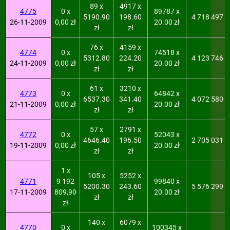
89 x
4917 x
4775
0 x
89787 x
5190.90
198.60
4 718 497
26-11-2009
0,00 zł
20.00 zł
zł
zł
76 x
4159 x
4774
0 x
74518 x
5312.80
224.20
4 123 746
24-11-2009
0,00 zł
20.00 zł
zł
zł
61 x
3210 x
4773
0 x
64842 x
6537.30
341.40
4 072 580
21-11-2009
0,00 zł
20.00 zł
zł
zł
57 x
2791 x
4772
0 x
52043 x
4646.40
196.50
2 705 031
19-11-2009
0,00 zł
20.00 zł
zł
zł
1 x
105 x
5252 x
4771
9 192
99840 x
5200.30
243.60
5 576 299
17-11-2009
809,90
20.00 zł
zł
zł
zł
140 x
6079 x
4770
0 x
100345 x