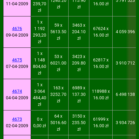
1240.20
115.90
5 791 523
11-04-2009
239,70
16.00 zł
zł
zł
zł
1 x
59 x
3463 x
4676
1 192
67624 x
5613.50
204.10
4 059 396
09-04-2009
293,20
16.00 zł
zł
zł
zł
1 x
53 x
3423 x
4675
1 148
62817 x
6021.00
209.80
3 910 712
07-04-2009
804,60
16.00 zł
zł
zł
zł
1 x
163 x
6989 x
4674
3 064
118988 x
3252.70
137.30
6 498 138
04-04-2009
484,40
16.00 zł
zł
zł
zł
64 x
3150 x
4673
0 x
61999 x
5016.60
235.50
3 934 726
02-04-2009
0,00 zł
16.00 zł
zł
zł