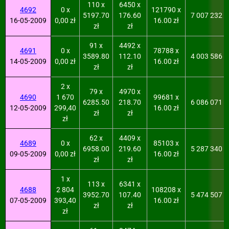
110 x
6450 x
4692
0 x
121790 x
5197.70
176.60
7 007 232
16-05-2009
0,00 zł
16.00 zł
zł
zł
91 x
4492 x
4691
0 x
78788 x
3589.80
112.10
4 003 586
14-05-2009
0,00 zł
16.00 zł
zł
zł
2 x
79 x
4970 x
4690
1 670
99681 x
6285.50
218.70
6 086 071
12-05-2009
299,40
16.00 zł
zł
zł
zł
62 x
4409 x
4689
0 x
85103 x
6958.00
219.60
5 287 340
09-05-2009
0,00 zł
16.00 zł
zł
zł
1 x
113 x
6341 x
4688
2 804
108208 x
3952.70
107.40
5 474 507
07-05-2009
393,40
16.00 zł
zł
zł
zł