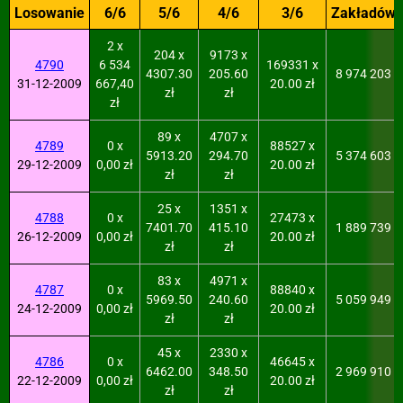
Losowanie
6/6
5/6
4/6
3/6
Zakładów
2 x
204 x
9173 x
4790
6 534
169331 x
4307.30
205.60
8 974 203
31-12-2009
667,40
20.00 zł
zł
zł
zł
89 x
4707 x
4789
0 x
88527 x
5913.20
294.70
5 374 603
29-12-2009
0,00 zł
20.00 zł
zł
zł
25 x
1351 x
4788
0 x
27473 x
7401.70
415.10
1 889 739
26-12-2009
0,00 zł
20.00 zł
zł
zł
83 x
4971 x
4787
0 x
88840 x
5969.50
240.60
5 059 949
24-12-2009
0,00 zł
20.00 zł
zł
zł
45 x
2330 x
4786
0 x
46645 x
6462.00
348.50
2 969 910
22-12-2009
0,00 zł
20.00 zł
zł
zł