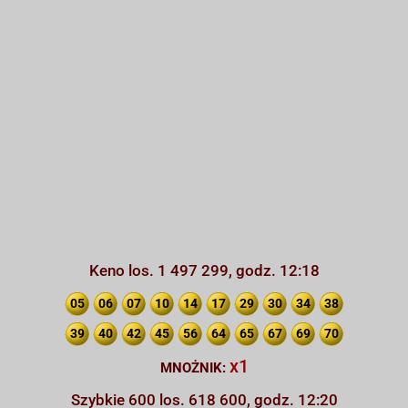
Keno los. 1 497 299, godz. 12:18
05
06
07
10
14
17
29
30
34
38
39
40
42
45
56
64
65
67
69
70
x1
MNOŻNIK:
Szybkie 600 los. 618 600, godz. 12:20