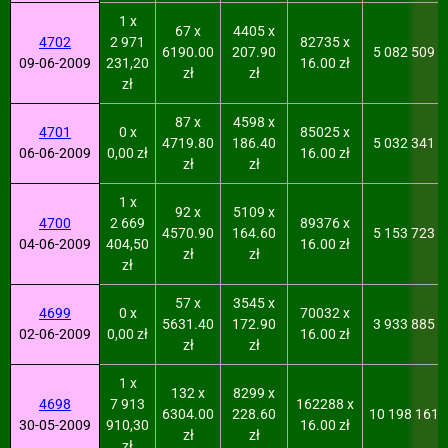
1 x
67 x
4405 x
4702
2 971
82735 x
6190.00
207.90
5 082 509
09-06-2009
231,20
16.00 zł
zł
zł
zł
87 x
4598 x
4701
0 x
85025 x
4719.80
186.40
5 032 341
06-06-2009
0,00 zł
16.00 zł
zł
zł
1 x
92 x
5109 x
4700
2 669
89376 x
4570.90
164.60
5 153 723
04-06-2009
404,50
16.00 zł
zł
zł
zł
57 x
3545 x
4699
0 x
70032 x
5631.40
172.90
3 933 885
02-06-2009
0,00 zł
16.00 zł
zł
zł
1 x
132 x
8299 x
4698
7 913
162288 x
6304.00
228.60
10 198 161
30-05-2009
910,30
16.00 zł
zł
zł
zł