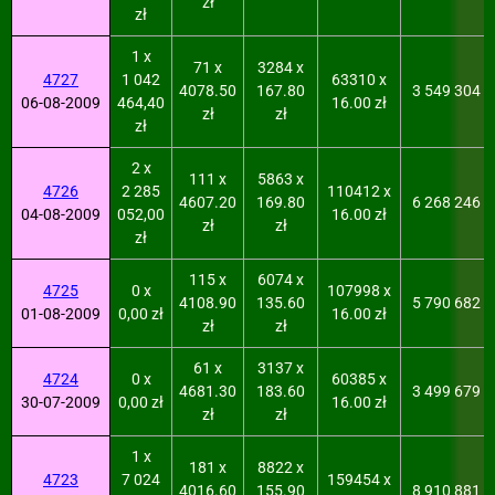
zł
zł
1 x
71 x
3284 x
4727
1 042
63310 x
4078.50
167.80
3 549 304
06-08-2009
464,40
16.00 zł
zł
zł
zł
2 x
111 x
5863 x
4726
2 285
110412 x
4607.20
169.80
6 268 246
04-08-2009
052,00
16.00 zł
zł
zł
zł
115 x
6074 x
4725
0 x
107998 x
4108.90
135.60
5 790 682
01-08-2009
0,00 zł
16.00 zł
zł
zł
61 x
3137 x
4724
0 x
60385 x
4681.30
183.60
3 499 679
30-07-2009
0,00 zł
16.00 zł
zł
zł
1 x
181 x
8822 x
4723
7 024
159454 x
4016.60
155.90
8 910 881