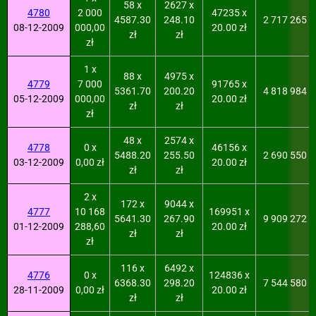
58 x
2627 x
4780
2 000
47235 x
4587.30
248.10
2 717 265
08-12-2009
000,00
20.00 zł
zł
zł
zł
1 x
88 x
4975 x
4779
7 000
91765 x
5361.70
200.20
4 818 984
05-12-2009
000,00
20.00 zł
zł
zł
zł
48 x
2574 x
4778
0 x
46156 x
5488.20
255.50
2 690 550
03-12-2009
0,00 zł
20.00 zł
zł
zł
2 x
172 x
9044 x
4777
10 168
169951 x
5641.30
267.90
9 909 272
01-12-2009
288,60
20.00 zł
zł
zł
zł
116 x
6492 x
4776
0 x
124836 x
6368.30
298.20
7 544 580
28-11-2009
0,00 zł
20.00 zł
zł
zł