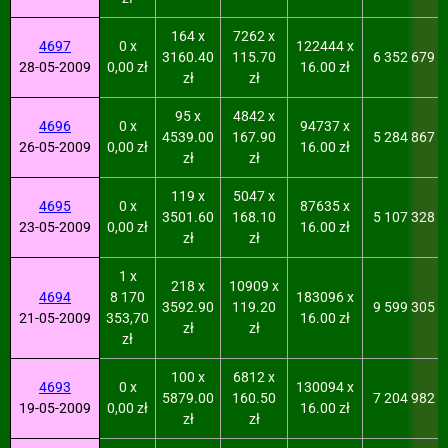
164 x
7262 x
4697
0 x
122444 x
3160.40
115.70
6 352 679
28-05-2009
0,00 zł
16.00 zł
zł
zł
95 x
4842 x
4696
0 x
94737 x
4539.00
167.90
5 284 867
26-05-2009
0,00 zł
16.00 zł
zł
zł
119 x
5047 x
4695
0 x
87635 x
3501.60
168.10
5 107 328
23-05-2009
0,00 zł
16.00 zł
zł
zł
1 x
218 x
10909 x
4694
8 170
183096 x
3592.90
119.20
9 599 305
21-05-2009
353,70
16.00 zł
zł
zł
zł
100 x
6812 x
4693
0 x
130094 x
5879.00
160.50
7 204 982
19-05-2009
0,00 zł
16.00 zł
zł
zł