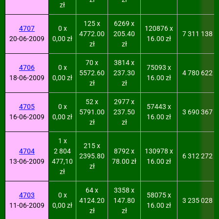
zł
125 x
6269 x
4707
0 x
120876 x
4772.00
205.40
7 311 138
20-06-2009
0,00 zł
16.00 zł
zł
zł
70 x
3814 x
4706
0 x
75093 x
5572.60
237.30
4 780 622
18-06-2009
0,00 zł
16.00 zł
zł
zł
52 x
2977 x
4705
0 x
57443 x
5791.00
237.50
3 690 367
16-06-2009
0,00 zł
16.00 zł
zł
zł
1 x
215 x
4704
2 804
8792 x
130978 x
2395.80
6 312 272
13-06-2009
477,10
78.00 zł
16.00 zł
zł
zł
64 x
3358 x
4703
0 x
58075 x
4124.20
147.80
3 235 028
11-06-2009
0,00 zł
16.00 zł
zł
zł