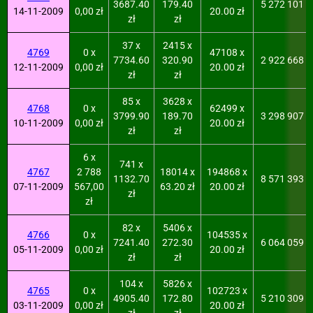
3687.40
179.40
5 272 101
14-11-2009
0,00 zł
20.00 zł
zł
zł
37 x
2415 x
4769
0 x
47108 x
7734.60
320.90
2 922 668
12-11-2009
0,00 zł
20.00 zł
zł
zł
85 x
3628 x
4768
0 x
62499 x
3799.90
189.70
3 298 907
10-11-2009
0,00 zł
20.00 zł
zł
zł
6 x
741 x
4767
2 788
18014 x
194868 x
1132.70
8 571 393
07-11-2009
567,00
63.20 zł
20.00 zł
zł
zł
82 x
5406 x
4766
0 x
104535 x
7241.40
272.30
6 064 059
05-11-2009
0,00 zł
20.00 zł
zł
zł
104 x
5826 x
4765
0 x
102723 x
4905.40
172.80
5 210 309
03-11-2009
0,00 zł
20.00 zł