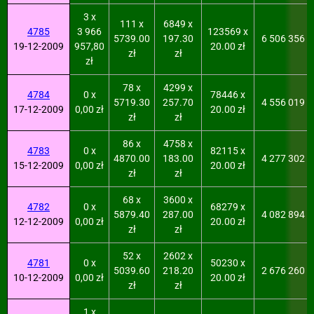
3 x
111 x
6849 x
4785
3 966
123569 x
5739.00
197.30
6 506 356
19-12-2009
957,80
20.00 zł
zł
zł
zł
78 x
4299 x
4784
0 x
78446 x
5719.30
257.70
4 556 019
17-12-2009
0,00 zł
20.00 zł
zł
zł
86 x
4758 x
4783
0 x
82115 x
4870.00
183.00
4 277 302
15-12-2009
0,00 zł
20.00 zł
zł
zł
68 x
3600 x
4782
0 x
68279 x
5879.40
287.00
4 082 894
12-12-2009
0,00 zł
20.00 zł
zł
zł
52 x
2602 x
4781
0 x
50230 x
5039.60
218.20
2 676 260
10-12-2009
0,00 zł
20.00 zł
zł
zł
1 x