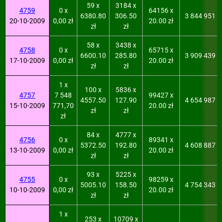
59 x
3184 x
4759
0 x
64156 x
6380.80
306.50
3 844 951
20-10-2009
0,00 zł
20.00 zł
zł
zł
58 x
3438 x
4758
0 x
65715 x
6600.10
285.80
3 909 439
17-10-2009
0,00 zł
20.00 zł
zł
zł
1 x
100 x
5836 x
4757
7 548
99427 x
4557.50
127.90
4 654 987
15-10-2009
771,70
20.00 zł
zł
zł
zł
84 x
4777 x
4756
0 x
89341 x
5372.50
192.80
4 608 887
13-10-2009
0,00 zł
20.00 zł
zł
zł
93 x
5225 x
4755
0 x
98259 x
5005.10
158.50
4 754 343
10-10-2009
0,00 zł
20.00 zł
zł
zł
1 x
253 x
10709 x