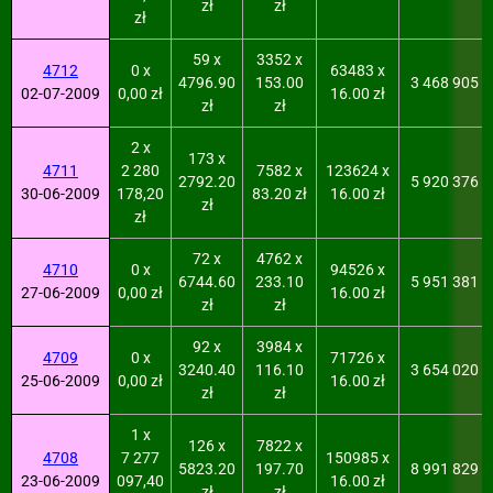
zł
zł
zł
59 x
3352 x
4712
0 x
63483 x
4796.90
153.00
3 468 905
02-07-2009
0,00 zł
16.00 zł
zł
zł
2 x
173 x
4711
2 280
7582 x
123624 x
2792.20
5 920 376
30-06-2009
178,20
83.20 zł
16.00 zł
zł
zł
72 x
4762 x
4710
0 x
94526 x
6744.60
233.10
5 951 381
27-06-2009
0,00 zł
16.00 zł
zł
zł
92 x
3984 x
4709
0 x
71726 x
3240.40
116.10
3 654 020
25-06-2009
0,00 zł
16.00 zł
zł
zł
1 x
126 x
7822 x
4708
7 277
150985 x
5823.20
197.70
8 991 829
23-06-2009
097,40
16.00 zł
zł
zł