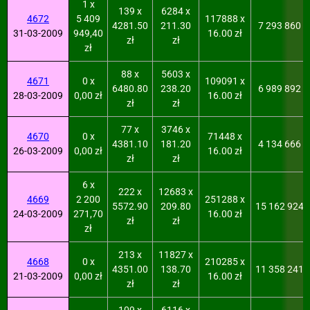
1 x
139 x
6284 x
4672
5 409
117888 x
4281.50
211.30
7 293 860
31-03-2009
949,40
16.00 zł
zł
zł
zł
88 x
5603 x
4671
0 x
109091 x
6480.80
238.20
6 989 892
28-03-2009
0,00 zł
16.00 zł
zł
zł
77 x
3746 x
4670
0 x
71448 x
4381.10
181.20
4 134 666
26-03-2009
0,00 zł
16.00 zł
zł
zł
6 x
222 x
12683 x
4669
2 200
251288 x
5572.90
209.80
15 162 924
24-03-2009
271,70
16.00 zł
zł
zł
zł
213 x
11827 x
4668
0 x
210285 x
4351.00
138.70
11 358 241
21-03-2009
0,00 zł
16.00 zł
zł
zł