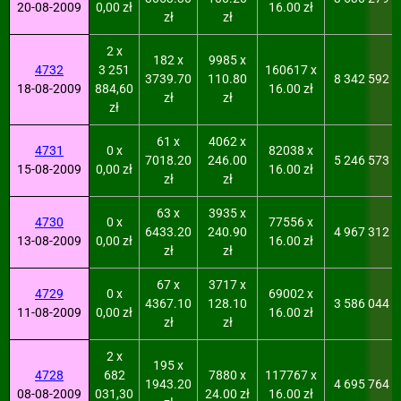
20-08-2009
0,00 zł
16.00 zł
zł
zł
2 x
182 x
9985 x
4732
3 251
160617 x
3739.70
110.80
8 342 592
18-08-2009
884,60
16.00 zł
zł
zł
zł
61 x
4062 x
4731
0 x
82038 x
7018.20
246.00
5 246 573
15-08-2009
0,00 zł
16.00 zł
zł
zł
63 x
3935 x
4730
0 x
77556 x
6433.20
240.90
4 967 312
13-08-2009
0,00 zł
16.00 zł
zł
zł
67 x
3717 x
4729
0 x
69002 x
4367.10
128.10
3 586 044
11-08-2009
0,00 zł
16.00 zł
zł
zł
2 x
195 x
4728
682
7880 x
117767 x
1943.20
4 695 764
08-08-2009
031,30
24.00 zł
16.00 zł