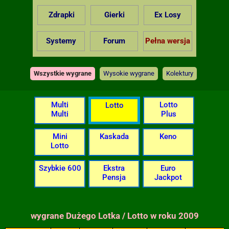
Zdrapki
Gierki
Ex Losy
Systemy
Forum
Pełna wersja
Wszystkie wygrane
Wysokie wygrane
Kolektury
Multi
Lotto
Lotto
Multi
Plus
Mini
Kaskada
Keno
Lotto
Szybkie 600
Ekstra
Euro
Pensja
Jackpot
wygrane Dużego Lotka / Lotto w roku 2009