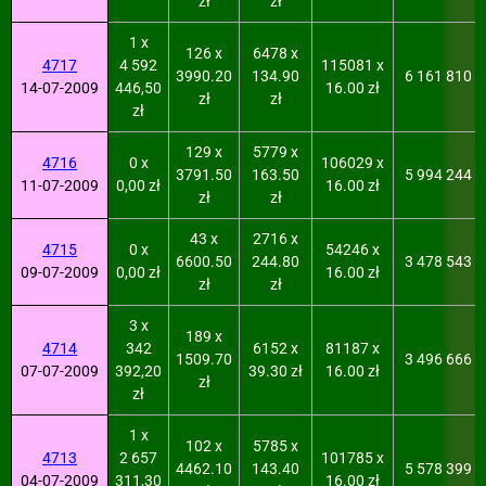
zł
zł
1 x
126 x
6478 x
4717
4 592
115081 x
3990.20
134.90
6 161 810
14-07-2009
446,50
16.00 zł
zł
zł
zł
129 x
5779 x
4716
0 x
106029 x
3791.50
163.50
5 994 244
11-07-2009
0,00 zł
16.00 zł
zł
zł
43 x
2716 x
4715
0 x
54246 x
6600.50
244.80
3 478 543
09-07-2009
0,00 zł
16.00 zł
zł
zł
3 x
189 x
4714
342
6152 x
81187 x
1509.70
3 496 666
07-07-2009
392,20
39.30 zł
16.00 zł
zł
zł
1 x
102 x
5785 x
4713
2 657
101785 x
4462.10
143.40
5 578 399
04-07-2009
311,30
16.00 zł