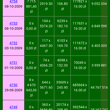
4754
7 715
177821 x
2919.50
106.80
9 052 334
08-10-2009
881,40
16.00 zł
zł
zł
zł
104 x
6239 x
4753
0 x
117631 x
5374.20
182.10
6 849 599
06-10-2009
0,00 zł
16.00 zł
zł
zł
117 x
6103 x
4752
0 x
111672 x
4467.30
169.70
6 405 303
03-10-2009
0,00 zł
16.00 zł
zł
zł
74 x
4098 x
4751
0 x
70049 x
4366.20
152.30
3 959 881
01-10-2009
0,00 zł
16.00 zł
zł
zł
8 x
644 x
35609 x
4750
4 670
685664 x
5671.60
245.90
44 767 516
29-09-2009
943,30
16.00 zł
zł
zł
zł
363 x
20174 x
4749
0 x
392544 x
5656.80
238.40
25 167 747