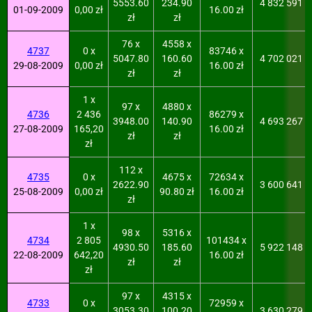
5553.60
234.90
4 832 591
01-09-2009
0,00 zł
16.00 zł
zł
zł
76 x
4558 x
4737
0 x
83746 x
5047.80
160.60
4 702 021
29-08-2009
0,00 zł
16.00 zł
zł
zł
1 x
97 x
4880 x
4736
2 436
86279 x
3948.00
140.90
4 693 267
27-08-2009
165,20
16.00 zł
zł
zł
zł
112 x
4735
0 x
4675 x
72634 x
2622.90
3 600 641
25-08-2009
0,00 zł
90.80 zł
16.00 zł
zł
1 x
98 x
5316 x
4734
2 805
101434 x
4930.50
185.60
5 922 148
22-08-2009
642,20
16.00 zł
zł
zł
zł
97 x
4315 x
4733
0 x
72959 x
3053.30
100.20
3 630 279