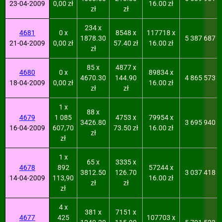
23-04-2009
0,00 zł
16.00 zł
zł
zł
234 x
4681
0 x
8548 x
117718 x
1878.30
5 387 687
21-04-2009
0,00 zł
57.40 zł
16.00 zł
zł
85 x
4877 x
4680
0 x
89834 x
4670.30
144.90
4 865 573
18-04-2009
0,00 zł
16.00 zł
zł
zł
1 x
88 x
4679
1 085
4753 x
79954 x
3426.80
3 695 940
16-04-2009
607,70
73.50 zł
16.00 zł
zł
zł
1 x
65 x
3335 x
4678
892
57244 x
3812.50
126.70
3 037 418
14-04-2009
113,90
16.00 zł
zł
zł
zł
4 x
381 x
7151 x
4677
425
107703 x