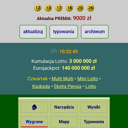
12
13
17
18
25
26
9000 zł
Aktualna PREMIA:
aktualizuj
typowania
archiwum
10:22:46
3 000 000 zł
Kumulacja Lotto:
140 000 000 zł
Eurojackpot:
Czwartek
•
•
•
Multi Multi
Mini Lotto
•
•
Kaskada
Ekstra Pensja
Lotto
🏠
Narzędzia
Wyniki
Wygrane
Mapy
Typowania