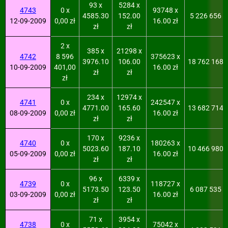
93 x
5284 x
4743
0 x
93748 x
4585.30
152.00
5 226 656
12-09-2009
0,00 zł
16.00 zł
zł
zł
2 x
385 x
21298 x
4742
8 596
375623 x
3976.10
106.00
18 762 168
10-09-2009
401,00
16.00 zł
zł
zł
zł
234 x
12974 x
4741
0 x
242547 x
4771.00
165.60
13 682 714
08-09-2009
0,00 zł
16.00 zł
zł
zł
170 x
9236 x
4740
0 x
180263 x
5023.60
187.10
10 466 980
05-09-2009
0,00 zł
16.00 zł
zł
zł
96 x
6339 x
4739
0 x
118727 x
5173.50
123.50
6 087 535
03-09-2009
0,00 zł
16.00 zł
zł
zł
71 x
3954 x
4738
0 x
75042 x