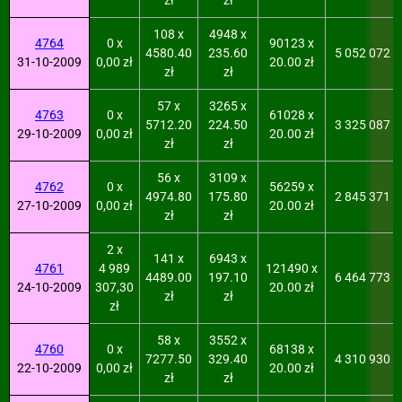
zł
zł
108 x
4948 x
4764
0 x
90123 x
4580.40
235.60
5 052 072
31-10-2009
0,00 zł
20.00 zł
zł
zł
57 x
3265 x
4763
0 x
61028 x
5712.20
224.50
3 325 087
29-10-2009
0,00 zł
20.00 zł
zł
zł
56 x
3109 x
4762
0 x
56259 x
4974.80
175.80
2 845 371
27-10-2009
0,00 zł
20.00 zł
zł
zł
2 x
141 x
6943 x
4761
4 989
121490 x
4489.00
197.10
6 464 773
24-10-2009
307,30
20.00 zł
zł
zł
zł
58 x
3552 x
4760
0 x
68138 x
7277.50
329.40
4 310 930
22-10-2009
0,00 zł
20.00 zł
zł
zł