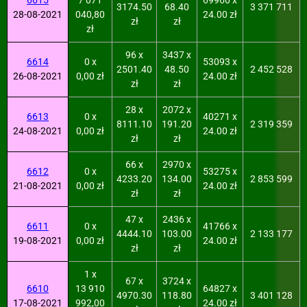
6615
7 071
69960 x
3174.50
68.40
3 371 711
28-08-2021
040,80
24.00 zł
zł
zł
zł
96 x
3437 x
6614
0 x
53093 x
2501.40
48.50
2 452 528
26-08-2021
0,00 zł
24.00 zł
zł
zł
28 x
2072 x
6613
0 x
40271 x
8111.10
191.20
2 319 359
24-08-2021
0,00 zł
24.00 zł
zł
zł
66 x
2970 x
6612
0 x
53275 x
4233.20
134.00
2 853 599
21-08-2021
0,00 zł
24.00 zł
zł
zł
47 x
2436 x
6611
0 x
41766 x
4444.10
103.00
2 133 177
19-08-2021
0,00 zł
24.00 zł
zł
zł
1 x
67 x
3724 x
6610
13 910
64827 x
4970.30
118.80
3 401 128
17-08-2021
992,00
24.00 zł