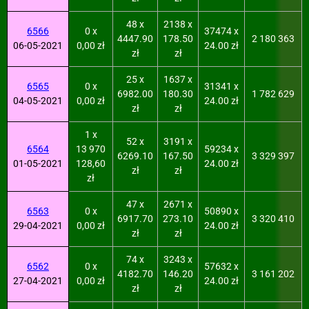
48 x
2138 x
6566
0 x
37474 x
4447.90
178.50
2 180 363
06-05-2021
0,00 zł
24.00 zł
zł
zł
25 x
1637 x
6565
0 x
31341 x
6982.00
180.30
1 782 629
04-05-2021
0,00 zł
24.00 zł
zł
zł
1 x
52 x
3191 x
6564
13 970
59234 x
6269.10
167.50
3 329 397
01-05-2021
128,60
24.00 zł
zł
zł
zł
47 x
2671 x
6563
0 x
50890 x
6917.70
273.10
3 320 410
29-04-2021
0,00 zł
24.00 zł
zł
zł
74 x
3243 x
6562
0 x
57632 x
4182.70
146.20
3 161 202
27-04-2021
0,00 zł
24.00 zł
zł
zł