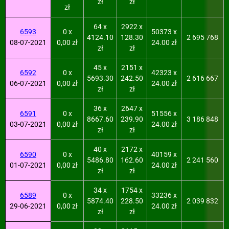
zł
zł
zł
64 x
2922 x
6593
0 x
50373 x
4124.10
128.30
2 695 768
08-07-2021
0,00 zł
24.00 zł
zł
zł
45 x
2151 x
6592
0 x
42323 x
5693.30
242.50
2 616 667
06-07-2021
0,00 zł
24.00 zł
zł
zł
36 x
2647 x
6591
0 x
51556 x
8667.60
239.90
3 186 848
03-07-2021
0,00 zł
24.00 zł
zł
zł
40 x
2172 x
6590
0 x
40159 x
5486.80
162.60
2 241 560
01-07-2021
0,00 zł
24.00 zł
zł
zł
34 x
1754 x
6589
0 x
33236 x
5874.40
228.50
2 039 832
29-06-2021
0,00 zł
24.00 zł
zł
zł