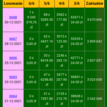
Losowanie
6/6
5/6
4/6
3/6
Zakładów
1 x
68 x
3562 x
6668
9 345
63471 x
5285.50
177.80
3 670 696
30-12-2021
079,70
24.00 zł
zł
zł
zł
62 x
3015 x
6667
0 x
53329 x
4437.10
123.00
2 809 642
28-12-2021
0,00 zł
24.00 zł
zł
zł
33 x
2246 x
6666
0 x
42771 x
8418.00
285.10
2 837 057
25-12-2021
0,00 zł
24.00 zł
zł
zł
47 x
2677 x
6665
0 x
50831 x
6298.80
207.90
3 023 658
23-12-2021
0,00 zł
24.00 zł
zł
zł
31 x
2133 x
6664
0 x
38608 x
7397.80
210.70
2 342 068
21-12-2021
0,00 zł
24.00 zł
zł
zł