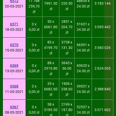
6572
11 786
48659 x
7991.50
255.50
3 183 144
20-05-2021
259,70
24.00 zł
zł
zł
zł
50 x
2831 x
6571
0 x
51631 x
6061.80
204.70
3 095 442
18-05-2021
0,00 zł
24.00 zł
zł
zł
83 x
3758 x
6570
0 x
66591 x
4199.70
131.30
3 560 026
15-05-2021
0,00 zł
24.00 zł
zł
zł
88 x
3643 x
6569
0 x
60620 x
2919.80
36.00
2 624 003
13-05-2021
0,00 zł
24.00 zł
zł
zł
35 x
1906 x
6568
0 x
39531 x
6682.60
238.60
2 388 840
11-05-2021
0,00 zł
24.00 zł
zł
zł
58 x
2749 x
6567
0 x
52537 x
5185.50
197.80
3 071 602
08-05-2021
0,00 zł
24.00 zł
zł
zł