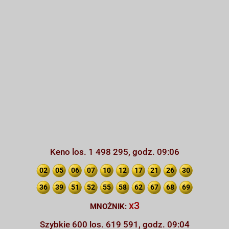
Keno los. 1 498 295, godz. 09:06
02
05
06
07
10
12
17
21
26
30
36
39
51
52
55
58
62
67
68
69
x3
MNOŻNIK:
Szybkie 600 los. 619 591, godz. 09:04