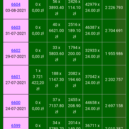
56 x
2426 x
6604
0 x
42979 x
3893.40
114.10
2 226 793
03-08-2021
0,00 zł
24.00 zł
zł
zł
40 x
2516 x
6603
0 x
46387 x
6621.00
189.10
2 704 691
31-07-2021
0,00 zł
24.00 zł
zł
zł
33 x
1794 x
6602
0 x
32933 x
5803.60
200.00
1 955 986
29-07-2021
0,00 zł
24.00 zł
zł
zł
1 x
188 x
2082 x
6601
3 721
37042 x
1147.30
194.60
2 202 757
27-07-2021
422,20
24.00 zł
zł
zł
zł
37 x
2455 x
6600
0 x
44658 x
7137.80
208.90
2 697 158
24-07-2021
0,00 zł
24.00 zł
zł
zł
34 x
2014 x
6599
0 x
36711 x
5789.70
149.00
2 010 387