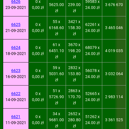
6626
0 x
59583 x
5625.00
239.00
3 676 670
23-09-2021
0,00 zł
24.00 zł
zł
zł
55 x
3421 x
6625
0 x
62261 x
6168.60
158.30
3 465 046
21-09-2021
0,00 zł
24.00 zł
zł
zł
61 x
3670 x
6624
0 x
68079 x
6451.10
198.20
4 019 035
18-09-2021
0,00 zł
24.00 zł
zł
zł
59 x
2832 x
6623
0 x
56078 x
5031.60
153.80
3 032 064
16-09-2021
0,00 zł
24.00 zł
zł
zł
51 x
2863 x
6622
0 x
52665 x
5726.90
170.70
2 983 114
14-09-2021
0,00 zł
24.00 zł
zł
zł
34 x
2652 x
6621
0 x
51262 x
9681.00
280.80
3 361 525
11-09-2021
0,00 zł
24.00 zł
zł
zł