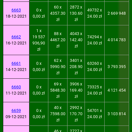
60 x
2872 x
6663
0 x
49732 x
4357.30
130.60
2 669 948
18-12-2021
0,00 zł
24.00 zł
zł
zł
1 x
88 x
4043 x
6662
19 537
74294 x
4467.20
142.40
4 014 783
16-12-2021
936,90
24.00 zł
zł
zł
zł
62 x
3401 x
6661
0 x
63260 x
5990.90
208.90
3 793 395
14-12-2021
0,00 zł
24.00 zł
zł
zł
69 x
3906 x
6660
0 x
73325 x
5848.30
169.40
4 121 454
11-12-2021
0,00 zł
24.00 zł
zł
zł
40 x
2992 x
6659
0 x
54701 x
7598.00
170.70
3 103 814
09-12-2021
0,00 zł
24.00 zł
zł
zł
46 x
2727 x