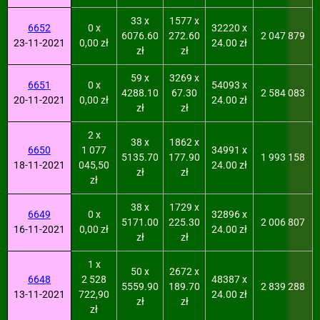
33 x
1577 x
6652
0 x
32220 x
6076.60
272.60
2 047 879
23-11-2021
0,00 zł
24.00 zł
zł
zł
59 x
3269 x
6651
0 x
54093 x
4288.10
67.30
2 584 083
20-11-2021
0,00 zł
24.00 zł
zł
zł
2 x
38 x
1862 x
6650
1 077
34991 x
5135.70
177.90
1 993 158
18-11-2021
045,50
24.00 zł
zł
zł
zł
38 x
1729 x
6649
0 x
32896 x
5171.00
225.30
2 006 807
16-11-2021
0,00 zł
24.00 zł
zł
zł
1 x
50 x
2672 x
6648
2 528
48387 x
5559.90
189.70
2 839 288
13-11-2021
722,90
24.00 zł
zł
zł
zł