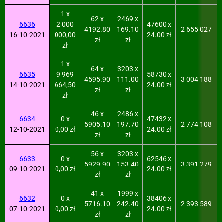
1 x
62 x
2469 x
6636
2 000
47600 x
4192.80
169.10
2 655 027
16-10-2021
000,00
24.00 zł
zł
zł
zł
1 x
64 x
3203 x
6635
9 969
58730 x
4595.90
111.00
3 004 188
14-10-2021
664,50
24.00 zł
zł
zł
zł
46 x
2486 x
6634
0 x
47432 x
5905.10
197.70
2 774 108
12-10-2021
0,00 zł
24.00 zł
zł
zł
56 x
3203 x
6633
0 x
62546 x
5929.90
153.40
3 391 279
09-10-2021
0,00 zł
24.00 zł
zł
zł
41 x
1999 x
6632
0 x
38406 x
5716.10
242.40
2 393 589
07-10-2021
0,00 zł
24.00 zł
zł
zł