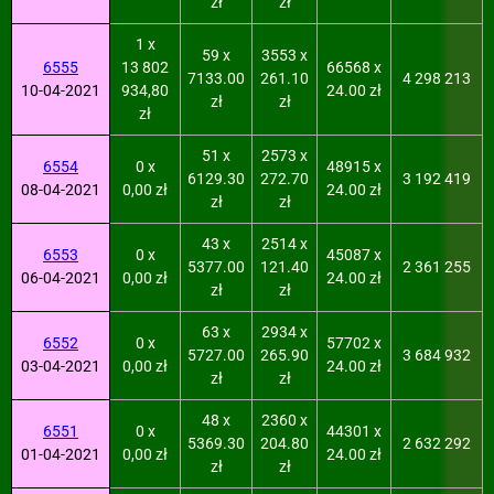
zł
zł
1 x
59 x
3553 x
6555
13 802
66568 x
7133.00
261.10
4 298 213
10-04-2021
934,80
24.00 zł
zł
zł
zł
51 x
2573 x
6554
0 x
48915 x
6129.30
272.70
3 192 419
08-04-2021
0,00 zł
24.00 zł
zł
zł
43 x
2514 x
6553
0 x
45087 x
5377.00
121.40
2 361 255
06-04-2021
0,00 zł
24.00 zł
zł
zł
63 x
2934 x
6552
0 x
57702 x
5727.00
265.90
3 684 932
03-04-2021
0,00 zł
24.00 zł
zł
zł
48 x
2360 x
6551
0 x
44301 x
5369.30
204.80
2 632 292
01-04-2021
0,00 zł
24.00 zł
zł
zł