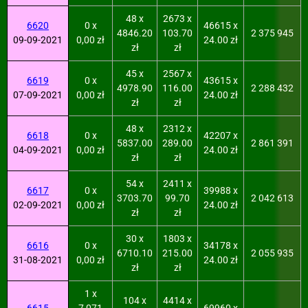
48 x
2673 x
6620
0 x
46615 x
4846.20
103.70
2 375 945
09-09-2021
0,00 zł
24.00 zł
zł
zł
45 x
2567 x
6619
0 x
43615 x
4978.90
116.00
2 288 432
07-09-2021
0,00 zł
24.00 zł
zł
zł
48 x
2312 x
6618
0 x
42207 x
5837.00
289.00
2 861 391
04-09-2021
0,00 zł
24.00 zł
zł
zł
54 x
2411 x
6617
0 x
39988 x
3703.70
99.70
2 042 613
02-09-2021
0,00 zł
24.00 zł
zł
zł
30 x
1803 x
6616
0 x
34178 x
6710.10
215.00
2 055 935
31-08-2021
0,00 zł
24.00 zł
zł
zł
1 x
104 x
4414 x