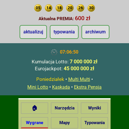
05
14
18
20
26
30
600 zł
Aktualna PREMIA:
aktualizuj
typowania
archiwum
07:06:51
7 000 000 zł
Kumulacja Lotto:
45 000 000 zł
Eurojackpot:
Poniedziałek
•
•
Multi Multi
•
•
Mini Lotto
Kaskada
Ekstra Pensja
🏠
Narzędzia
Wyniki
Wygrane
Mapy
Typowania