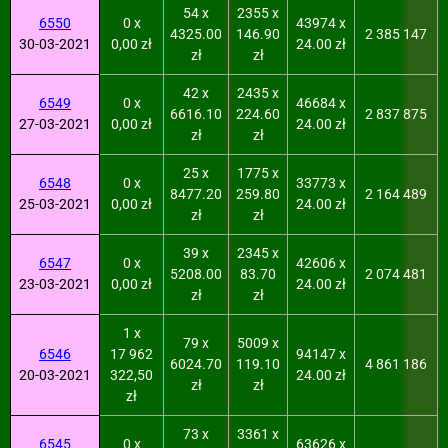
54 x
2355 x
6550
0 x
43974 x
4325.00
146.90
2 385 147
30-03-2021
0,00 zł
24.00 zł
zł
zł
42 x
2435 x
6549
0 x
46684 x
6616.10
224.60
2 837 875
27-03-2021
0,00 zł
24.00 zł
zł
zł
25 x
1775 x
6548
0 x
33773 x
8477.20
259.80
2 164 489
25-03-2021
0,00 zł
24.00 zł
zł
zł
39 x
2345 x
6547
0 x
42606 x
5208.00
83.70
2 074 481
23-03-2021
0,00 zł
24.00 zł
zł
zł
1 x
79 x
5009 x
6546
17 962
94147 x
6024.70
119.10
4 861 186
20-03-2021
322,50
24.00 zł
zł
zł
zł
73 x
3361 x
6545
0 x
63626 x