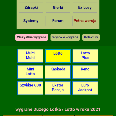
Zdrapki
Gierki
Ex Losy
Systemy
Forum
Pełna wersja
Wszystkie wygrane
Wysokie wygrane
Kolektury
Multi
Lotto
Lotto
Multi
Plus
Mini
Kaskada
Keno
Lotto
Szybkie 600
Ekstra
Euro
Pensja
Jackpot
wygrane Dużego Lotka / Lotto w roku 2021