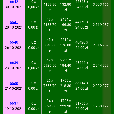
6642
0 x
65843 x
4183.30
132.80
3 503 166
30-10-2021
0,00 zł
24.00 zł
zł
zł
48 x
2434 x
6641
0 x
44750 x
5138.70
166.80
2 519 037
28-10-2021
0,00 zł
24.00 zł
zł
zł
45 x
2212 x
6640
0 x
40420 x
5040.80
176.80
2 316 757
26-10-2021
0,00 zł
24.00 zł
zł
zł
47 x
2733 x
6639
0 x
48644 x
5926.50
184.40
2 844 839
23-10-2021
0,00 zł
24.00 zł
zł
zł
26 x
1765 x
6638
0 x
33714 x
7655.70
218.30
2 032 977
21-10-2021
0,00 zł
24.00 zł
zł
zł
34 x
1726 x
6637
0 x
31756 x
5624.60
223.30
1 953 192
19-10-2021
0,00 zł
24.00 zł
zł
zł