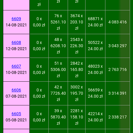
zł
zł
zł
76 x
3674 x
6609
0 x
68871 x
5261.10
203.10
4 083 416
14-08-2021
0,00 zł
24.00 zł
zł
zł
48 x
2543 x
6608
0 x
50522 x
6208.10
226.30
3 043 297
12-08-2021
0,00 zł
24.00 zł
zł
zł
51 x
2842 x
6607
0 x
48023 x
5306.00
165.80
2 763 716
10-08-2021
0,00 zł
24.00 zł
zł
zł
42 x
3002 x
6606
0 x
56659 x
7726.40
195.70
3 314 391
07-08-2021
0,00 zł
24.00 zł
zł
zł
39 x
2281 x
6605
0 x
42214 x
5870.40
158.10
2 338 217
05-08-2021
0,00 zł
24.00 zł
zł
zł