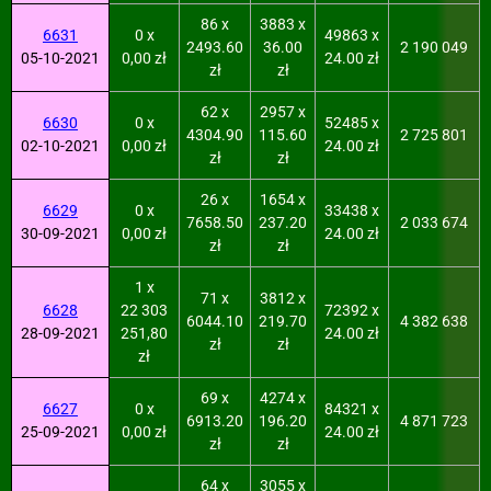
86 x
3883 x
6631
0 x
49863 x
2493.60
36.00
2 190 049
05-10-2021
0,00 zł
24.00 zł
zł
zł
62 x
2957 x
6630
0 x
52485 x
4304.90
115.60
2 725 801
02-10-2021
0,00 zł
24.00 zł
zł
zł
26 x
1654 x
6629
0 x
33438 x
7658.50
237.20
2 033 674
30-09-2021
0,00 zł
24.00 zł
zł
zł
1 x
71 x
3812 x
6628
22 303
72392 x
6044.10
219.70
4 382 638
28-09-2021
251,80
24.00 zł
zł
zł
zł
69 x
4274 x
6627
0 x
84321 x
6913.20
196.20
4 871 723
25-09-2021
0,00 zł
24.00 zł
zł
zł
64 x
3055 x