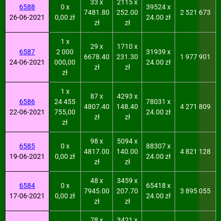
33 x
2115 x
6588
0 x
39524 x
7481.80
252.00
2 521 673
26-06-2021
0,00 zł
24.00 zł
zł
zł
1 x
29 x
1710 x
6587
2 000
31939 x
6678.40
231.30
1 977 901
24-06-2021
000,00
24.00 zł
zł
zł
zł
1 x
87 x
4293 x
6586
24 455
78031 x
4807.40
148.40
4 271 809
22-06-2021
755,00
24.00 zł
zł
zł
zł
98 x
5094 x
6585
0 x
88307 x
4817.00
140.00
4 821 128
19-06-2021
0,00 zł
24.00 zł
zł
zł
48 x
3459 x
6584
0 x
65418 x
7945.00
207.70
3 895 055
17-06-2021
0,00 zł
24.00 zł
zł
zł
78 x
3421 x