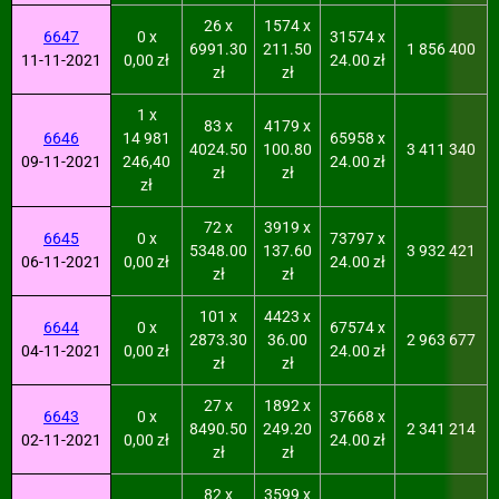
26 x
1574 x
6647
0 x
31574 x
6991.30
211.50
1 856 400
11-11-2021
0,00 zł
24.00 zł
zł
zł
1 x
83 x
4179 x
6646
14 981
65958 x
4024.50
100.80
3 411 340
09-11-2021
246,40
24.00 zł
zł
zł
zł
72 x
3919 x
6645
0 x
73797 x
5348.00
137.60
3 932 421
06-11-2021
0,00 zł
24.00 zł
zł
zł
101 x
4423 x
6644
0 x
67574 x
2873.30
36.00
2 963 677
04-11-2021
0,00 zł
24.00 zł
zł
zł
27 x
1892 x
6643
0 x
37668 x
8490.50
249.20
2 341 214
02-11-2021
0,00 zł
24.00 zł
zł
zł
82 x
3599 x