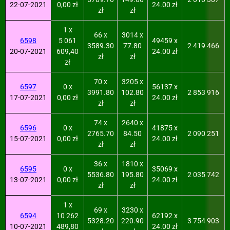
22-07-2021
0,00 zł
24.00 zł
zł
zł
1 x
66 x
3014 x
6598
5 061
49459 x
3589.30
77.80
2 419 466
20-07-2021
609,40
24.00 zł
zł
zł
zł
70 x
3205 x
6597
0 x
56137 x
3991.80
102.80
2 853 916
17-07-2021
0,00 zł
24.00 zł
zł
zł
74 x
2640 x
6596
0 x
41875 x
2765.70
84.50
2 090 251
15-07-2021
0,00 zł
24.00 zł
zł
zł
36 x
1810 x
6595
0 x
35069 x
5536.80
195.80
2 035 742
13-07-2021
0,00 zł
24.00 zł
zł
zł
1 x
69 x
3230 x
6594
10 262
62192 x
5328.20
220.90
3 754 903
10-07-2021
489,80
24.00 zł