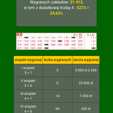
Wygranych zakładów:
21 413
,
w tym z dodatkową liczbą 4 :
5273
=
24,63%
stopień wygranej
liczba wygranych
kwota wygranej
I stopień
0
5 000 zł x 240
5 + 1
II stopień
0
25 000 zł
5 + 0
III stopień
14
1 000 zł
4 + 1
IV stopień
69
200 zł
4 + 0