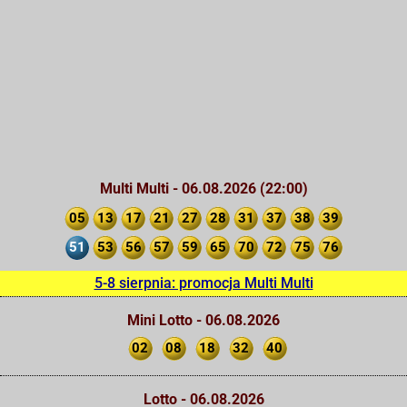
Multi Multi - 06.08.2026 (22:00)
05
13
17
21
27
28
31
37
38
39
51
53
56
57
59
65
70
72
75
76
5-8 sierpnia: promocja Multi Multi
Mini Lotto - 06.08.2026
02
08
18
32
40
Lotto - 06.08.2026