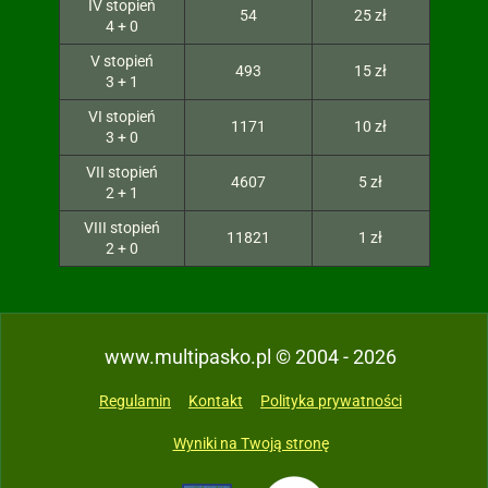
IV stopień
54
25 zł
4 + 0
V stopień
493
15 zł
3 + 1
VI stopień
1171
10 zł
3 + 0
VII stopień
4607
5 zł
2 + 1
VIII stopień
11821
1 zł
2 + 0
www.multipasko.pl © 2004 - 2026
Regulamin
Kontakt
Polityka prywatności
Wyniki na Twoją stronę