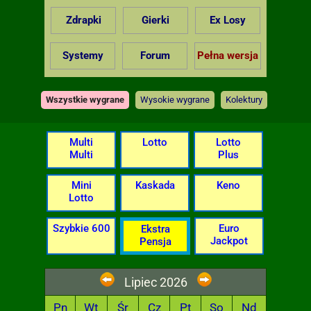
Zdrapki
Gierki
Ex Losy
Systemy
Forum
Pełna wersja
Wszystkie wygrane
Wysokie wygrane
Kolektury
Multi
Lotto
Lotto
Multi
Plus
Mini
Kaskada
Keno
Lotto
Szybkie 600
Euro
Ekstra
Jackpot
Pensja
Lipiec 2026
Pn
Wt
Śr
Cz
Pt
So
Nd