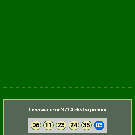
Losowanie nr 3714 ekstra premia
06
11
23
24
35
03