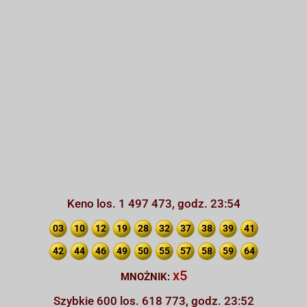
Keno los. 1 497 473, godz. 23:54
03
10
12
19
28
32
37
38
39
41
42
44
46
49
50
55
57
58
59
64
x5
MNOŻNIK:
Szybkie 600 los. 618 773, godz. 23:52