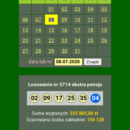
01
02
03
04
05
06
07
08
09
10
11
12
13
14
15
16
17
18
19
20
21
22
23
24
25
26
27
28
29
30
31
data lub nr:
Znajdź
Losowanie nr 3714 ekstra pensja
02
09
17
25
35
04
Suma wygranych:
225 805,00 zł
Szacowana liczba zakładów:
154 128