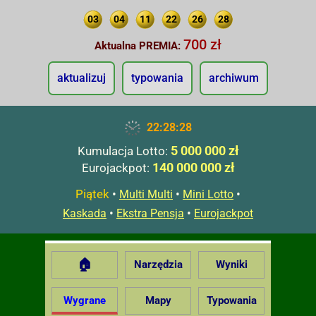
03
04
11
22
26
28
700 zł
Aktualna PREMIA:
aktualizuj
typowania
archiwum
22:28:29
5 000 000 zł
Kumulacja Lotto:
140 000 000 zł
Eurojackpot:
Piątek
•
•
•
Multi Multi
Mini Lotto
•
•
Kaskada
Ekstra Pensja
Eurojackpot
🏠
Narzędzia
Wyniki
Wygrane
Mapy
Typowania