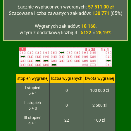
Łącznie wypłaconych wygranych:
57 511,00 zł
Szacowana liczba zawartych zakładów:
130 771
(85%)
Wygranych zakładów:
18 168
,
w tym z dodatkową liczbą 3 :
5122
=
28,19%
stopień wygranej
liczba wygranych
kwota wygranej
I stopień
0
100 000 zł
5 + 1
II stopień
0
2 500 zł
5 + 0
III stopień
22
100 zł
4 + 1