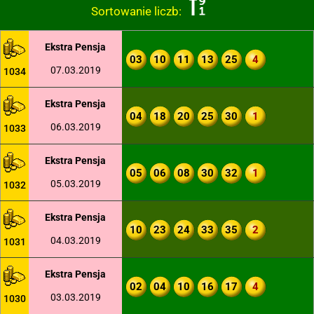
Sortowanie liczb:
Ekstra Pensja
03
10
11
13
25
4
07.03.2019
1034
Ekstra Pensja
04
18
20
25
30
1
06.03.2019
1033
Ekstra Pensja
05
06
08
30
32
1
05.03.2019
1032
Ekstra Pensja
10
23
24
33
35
2
04.03.2019
1031
Ekstra Pensja
02
04
10
16
17
4
03.03.2019
1030