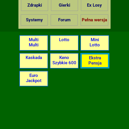
Zdrapki
Gierki
Ex Losy
Systemy
Forum
Pełna wersja
Multi
Lotto
Mini
Multi
Lotto
Kaskada
Keno
Ekstra
Szybkie 600
Pensja
Euro
Jackpot