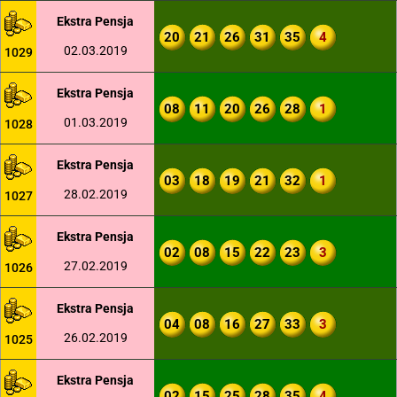
Ekstra Pensja
20
21
26
31
35
4
02.03.2019
1029
Ekstra Pensja
08
11
20
26
28
1
01.03.2019
1028
Ekstra Pensja
03
18
19
21
32
1
28.02.2019
1027
Ekstra Pensja
02
08
15
22
23
3
27.02.2019
1026
Ekstra Pensja
04
08
16
27
33
3
26.02.2019
1025
Ekstra Pensja
02
15
25
28
35
4