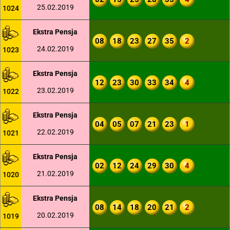
25.02.2019
1024
Ekstra Pensja
08
18
23
27
35
2
24.02.2019
1023
Ekstra Pensja
12
23
30
33
34
4
23.02.2019
1022
Ekstra Pensja
04
05
07
21
23
1
22.02.2019
1021
Ekstra Pensja
02
12
24
29
30
4
21.02.2019
1020
Ekstra Pensja
08
14
18
20
21
2
20.02.2019
1019