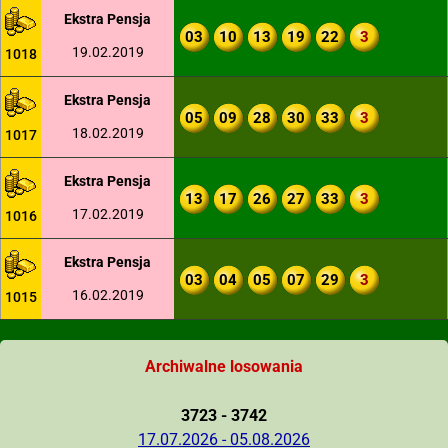
Ekstra Pensja
03
10
13
19
22
3
19.02.2019
1018
Ekstra Pensja
05
09
28
30
33
3
18.02.2019
1017
Ekstra Pensja
13
17
26
27
33
3
17.02.2019
1016
Ekstra Pensja
03
04
05
07
29
3
16.02.2019
1015
Archiwalne losowania
3723 - 3742
17.07.2026 - 05.08.2026