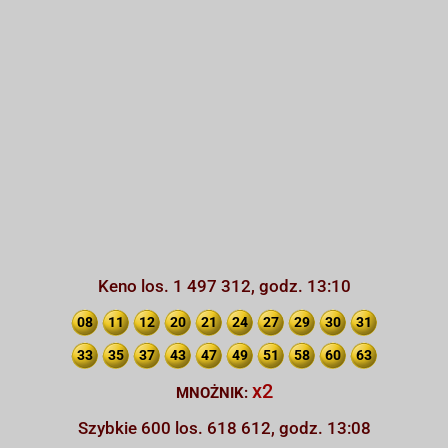
Keno los. 1 497 312, godz. 13:10
08
11
12
20
21
24
27
29
30
31
33
35
37
43
47
49
51
58
60
63
x2
MNOŻNIK:
Szybkie 600 los. 618 612, godz. 13:08