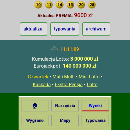
10
11
14
15
20
28
9600 zł
Aktualna PREMIA:
aktualizuj
typowania
archiwum
11:11:10
3 000 000 zł
Kumulacja Lotto:
140 000 000 zł
Eurojackpot:
Czwartek
•
•
•
Multi Multi
Mini Lotto
•
•
Kaskada
Ekstra Pensja
Lotto
🏠
Narzędzia
Wyniki
Wygrane
Mapy
Typowania