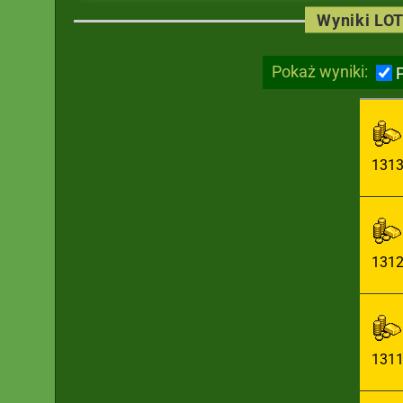
Wyniki LOT
Pokaż wyniki:
131
131
131