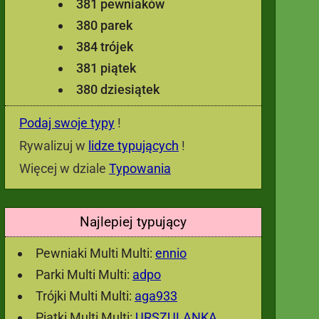
381 pewniaków
380 parek
384 trójek
381 piątek
380 dziesiątek
Podaj swoje typy
!
Rywalizuj w
lidze typujących
!
Więcej w dziale
Typowania
Najlepiej typujący
Pewniaki Multi Multi:
ennio
Parki Multi Multi:
adpo
Trójki Multi Multi:
aga933
Piątki Multi Multi:
URSZULANKA