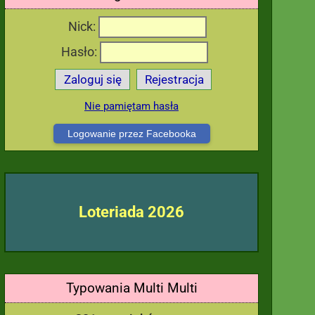
Nick:
Hasło:
Zaloguj się
Rejestracja
Nie pamiętam hasła
Logowanie przez Facebooka
Loteriada 2026
Typowania Multi Multi