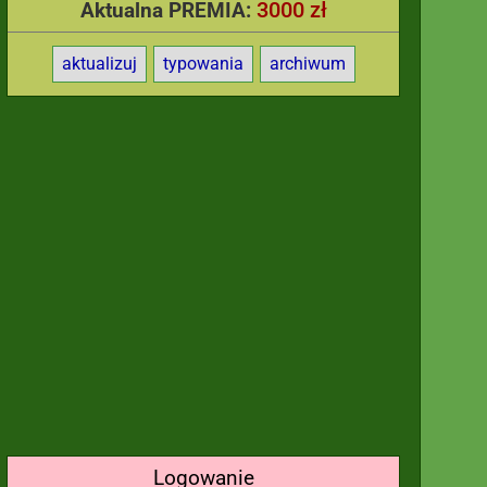
3000 zł
Aktualna PREMIA:
aktualizuj
typowania
archiwum
Logowanie