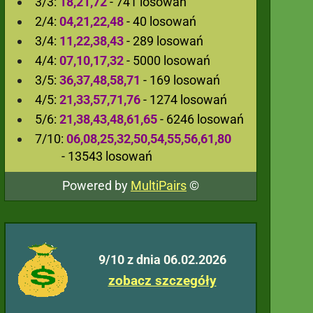
3/3:
18,21,72
- 741 losowań
2/4:
04,21,22,48
- 40 losowań
3/4:
11,22,38,43
- 289 losowań
4/4:
07,10,17,32
- 5000 losowań
3/5:
36,37,48,58,71
- 169 losowań
4/5:
21,33,57,71,76
- 1274 losowań
5/6:
21,38,43,48,61,65
- 6246 losowań
7/10:
06,08,25,32,50,54,55,56,61,80
- 13543 losowań
Powered by
MultiPairs
©
9/10 z dnia 06.02.2026
zobacz szczegóły