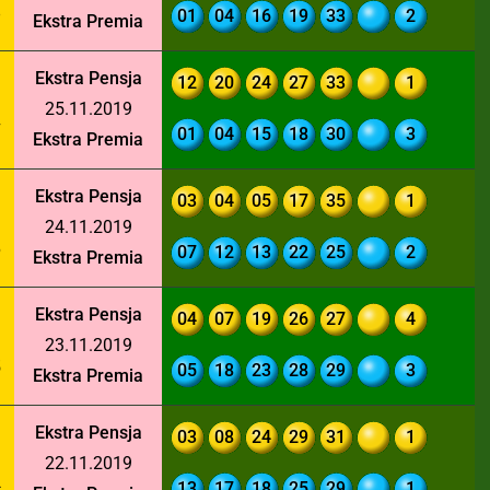
8
01
04
16
19
33
2
Ekstra Premia
Ekstra Pensja
12
20
24
27
33
1
25.11.2019
7
01
04
15
18
30
3
Ekstra Premia
Ekstra Pensja
03
04
05
17
35
1
24.11.2019
6
07
12
13
22
25
2
Ekstra Premia
Ekstra Pensja
04
07
19
26
27
4
23.11.2019
5
05
18
23
28
29
3
Ekstra Premia
Ekstra Pensja
03
08
24
29
31
1
22.11.2019
4
13
17
18
25
29
1