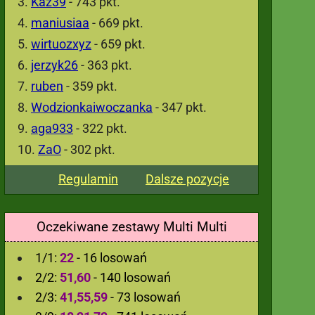
Kaz39
- 743 pkt.
maniusiaa
- 669 pkt.
wirtuozxyz
- 659 pkt.
jerzyk26
- 363 pkt.
ruben
- 359 pkt.
Wodzionkaiwoczanka
- 347 pkt.
aga933
- 322 pkt.
ZaO
- 302 pkt.
Regulamin
Dalsze pozycje
Oczekiwane zestawy Multi Multi
1/1:
22
- 16 losowań
2/2:
51,60
- 140 losowań
2/3:
41,55,59
- 73 losowań