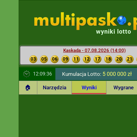
wyniki lotto
Kaskada - 07.08.2026 (14:00)
03
05
06
09
11
12
17
18
20
21
5 000 000 zł
12:09:37
Kumulacja Lotto:
🏠
Narzędzia
Wyniki
Wygrane