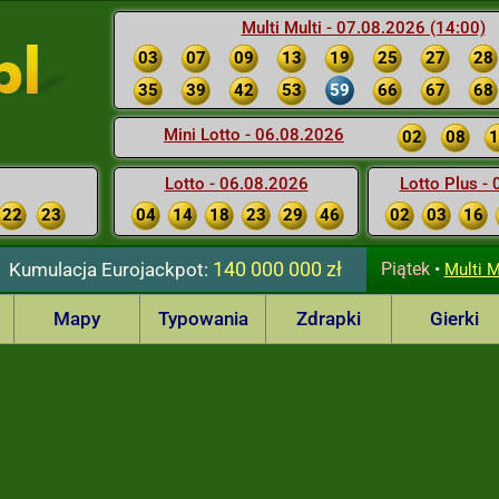
Multi Multi - 07.08.2026 (14:00)
03
07
09
13
19
25
27
28
35
39
42
53
59
66
67
68
Mini Lotto - 06.08.2026
02
08
1
Lotto - 06.08.2026
Lotto Plus -
22
23
04
14
18
23
29
46
02
03
16
140 000 000 zł
Kumulacja
Eurojackpot:
Piątek
•
Multi M
Mapy
Typowania
Zdrapki
Gierki