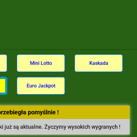
Mini Lotto
Kaskada
Euro Jackpot
przebiegła pomyślnie !
ki już są aktualne. Życzymy wysokich wygranych !