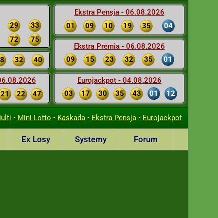
Ekstra Pensja - 06.08.2026
29
33
01
09
10
19
35
04
72
75
Ekstra Premia - 06.08.2026
09
15
23
32
35
01
8
32
40
 06.08.2026
Eurojackpot - 04.08.2026
03
17
30
35
43
01
12
21
22
47
•
•
•
•
ulti
Mini Lotto
Kaskada
Ekstra Pensja
Eurojackpot
Ex Losy
Systemy
Forum