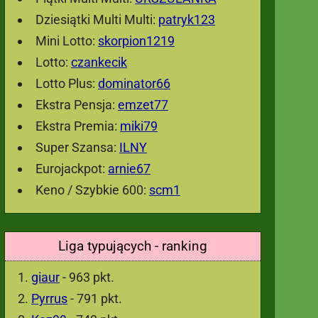
Dziesiątki Multi Multi:
patryk123
Mini Lotto:
skorpion1219
Lotto:
czankecik
Lotto Plus:
dominator66
Ekstra Pensja:
emzet77
Ekstra Premia:
miki79
Super Szansa:
ILNY
Eurojackpot:
arnie67
Keno / Szybkie 600:
scm1
Liga typujących - ranking
giaur
- 963 pkt.
Pyrrus
- 791 pkt.