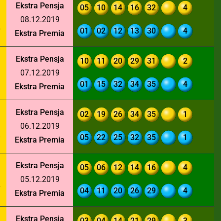
Ekstra Pensja
05
10
14
16
32
4
08.12.2019
0
01
02
12
13
30
4
Ekstra Premia
Ekstra Pensja
10
11
20
29
31
2
07.12.2019
9
01
15
32
34
35
4
Ekstra Premia
Ekstra Pensja
02
19
26
34
35
1
06.12.2019
8
05
22
25
32
35
1
Ekstra Premia
Ekstra Pensja
05
06
12
14
16
4
05.12.2019
7
04
11
20
26
29
4
Ekstra Premia
Ekstra Pensja
03
04
14
21
29
3