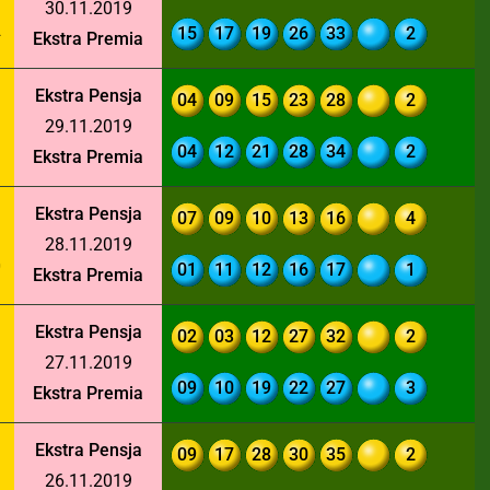
30.11.2019
2
15
17
19
26
33
2
Ekstra Premia
Ekstra Pensja
04
09
15
23
28
2
29.11.2019
1
04
12
21
28
34
2
Ekstra Premia
Ekstra Pensja
07
09
10
13
16
4
28.11.2019
0
01
11
12
16
17
1
Ekstra Premia
Ekstra Pensja
02
03
12
27
32
2
27.11.2019
9
09
10
19
22
27
3
Ekstra Premia
Ekstra Pensja
09
17
28
30
35
2
26.11.2019