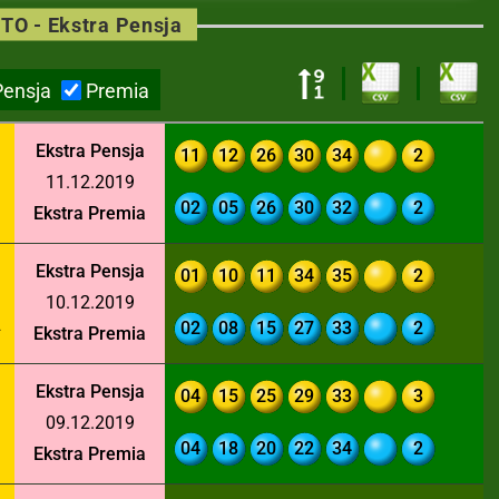
TO - Ekstra Pensja
Pensja
Premia
Ekstra Pensja
11
12
26
30
34
2
11.12.2019
3
02
05
26
30
32
2
Ekstra Premia
Ekstra Pensja
01
10
11
34
35
2
10.12.2019
2
02
08
15
27
33
2
Ekstra Premia
Ekstra Pensja
04
15
25
29
33
3
09.12.2019
1
04
18
20
22
34
2
Ekstra Premia