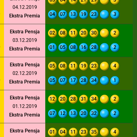
04.12.2019
6
04
07
13
19
23
3
Ekstra Premia
Ekstra Pensja
02
08
11
20
30
2
03.12.2019
5
01
05
08
16
28
2
Ekstra Premia
Ekstra Pensja
05
08
11
19
23
4
02.12.2019
4
05
07
17
28
34
1
Ekstra Premia
Ekstra Pensja
12
20
28
31
34
2
01.12.2019
3
07
12
13
20
32
2
Ekstra Premia
Ekstra Pensja
01
04
11
23
35
4