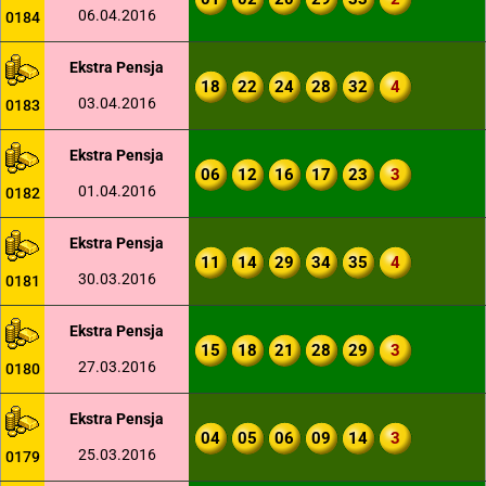
06.04.2016
0184
Ekstra Pensja
18
22
24
28
32
4
03.04.2016
0183
Ekstra Pensja
06
12
16
17
23
3
01.04.2016
0182
Ekstra Pensja
11
14
29
34
35
4
30.03.2016
0181
Ekstra Pensja
15
18
21
28
29
3
27.03.2016
0180
Ekstra Pensja
04
05
06
09
14
3
25.03.2016
0179