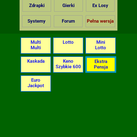
Zdrapki
Gierki
Ex Losy
Systemy
Forum
Pełna wersja
Multi
Lotto
Mini
Multi
Lotto
Kaskada
Keno
Ekstra
Szybkie 600
Pensja
Euro
Jackpot