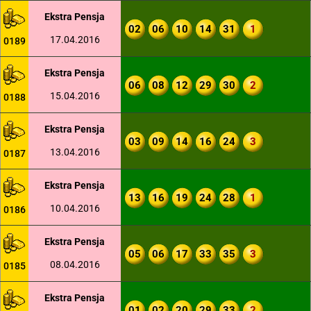
Ekstra Pensja
02
06
10
14
31
1
17.04.2016
0189
Ekstra Pensja
06
08
12
29
30
2
15.04.2016
0188
Ekstra Pensja
03
09
14
16
24
3
13.04.2016
0187
Ekstra Pensja
13
16
19
24
28
1
10.04.2016
0186
Ekstra Pensja
05
06
17
33
35
3
08.04.2016
0185
Ekstra Pensja
01
02
20
29
33
2