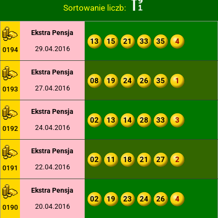
Sortowanie liczb:
Ekstra Pensja
13
15
21
33
35
4
29.04.2016
0194
Ekstra Pensja
08
19
24
26
35
1
27.04.2016
0193
Ekstra Pensja
02
13
14
28
33
3
24.04.2016
0192
Ekstra Pensja
02
11
18
21
27
2
22.04.2016
0191
Ekstra Pensja
02
19
23
24
26
4
20.04.2016
0190