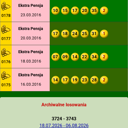
Ekstra Pensja
10
15
17
20
35
2
23.03.2016
0178
Ekstra Pensja
17
18
24
25
31
1
20.03.2016
0177
Ekstra Pensja
07
09
14
22
34
2
18.03.2016
0176
Ekstra Pensja
14
17
19
23
28
2
16.03.2016
0175
Archiwalne losowania
3724 - 3743
18.07.2026 - 06.08.2026