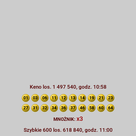
Keno los. 1 497 540, godz. 10:58
01
03
06
11
12
13
14
19
21
23
27
31
32
34
36
37
46
58
60
64
x3
MNOŻNIK:
Szybkie 600 los. 618 840, godz. 11:00