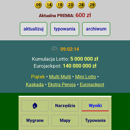
09
14
19
23
28
29
600 zł
Aktualna PREMIA:
aktualizuj
typowania
archiwum
09:02:15
5 000 000 zł
Kumulacja Lotto:
140 000 000 zł
Eurojackpot:
Piątek
•
•
•
Multi Multi
Mini Lotto
•
•
Kaskada
Ekstra Pensja
Eurojackpot
🏠
Narzędzia
Wyniki
Wygrane
Mapy
Typowania