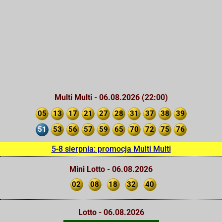
Multi Multi - 06.08.2026 (22:00)
05
13
17
21
27
28
31
37
38
39
51
53
56
57
59
65
70
72
75
76
5-8 sierpnia: promocja Multi Multi
Mini Lotto - 06.08.2026
02
08
18
32
40
Lotto - 06.08.2026