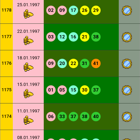
25.01.1997
1178
02
09
17
26
29
22.01.1997
1177
03
12
16
21
38
18.01.1997
1176
09
20
22
31
41
15.01.1997
1175
01
05
15
30
37
11.01.1997
1174
06
33
37
38
40
08.01.1997