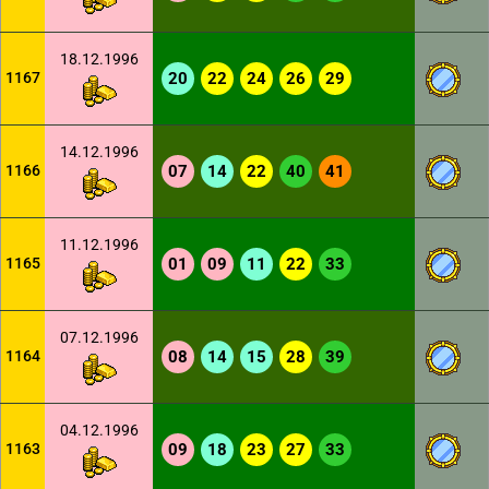
18.12.1996
1167
20
22
24
26
29
14.12.1996
1166
07
14
22
40
41
11.12.1996
1165
01
09
11
22
33
07.12.1996
1164
08
14
15
28
39
04.12.1996
1163
09
18
23
27
33