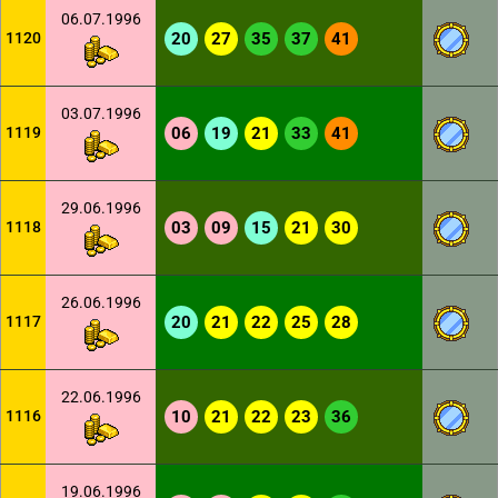
06.07.1996
1120
20
27
35
37
41
03.07.1996
1119
06
19
21
33
41
29.06.1996
1118
03
09
15
21
30
26.06.1996
1117
20
21
22
25
28
22.06.1996
1116
10
21
22
23
36
19.06.1996