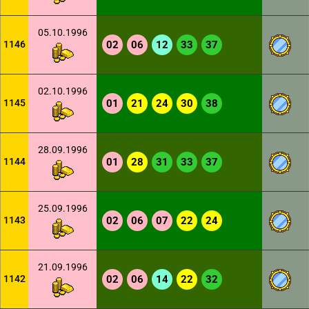
05.10.1996
1146
02
06
12
33
37
02.10.1996
1145
01
21
24
30
38
28.09.1996
1144
01
28
31
33
37
25.09.1996
1143
02
06
07
22
24
21.09.1996
1142
02
06
14
22
32