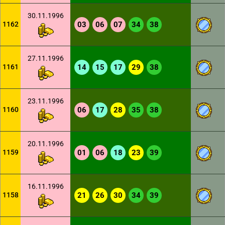
30.11.1996
1162
03
06
07
34
38
27.11.1996
1161
14
15
17
29
38
23.11.1996
1160
06
17
28
35
38
20.11.1996
1159
01
06
18
23
39
16.11.1996
1158
21
26
30
34
39