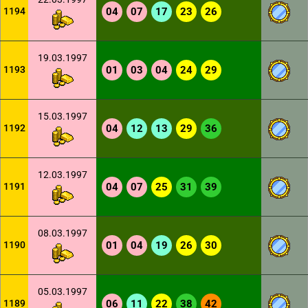
1194
04
07
17
23
26
19.03.1997
1193
01
03
04
24
29
15.03.1997
1192
04
12
13
29
36
12.03.1997
1191
04
07
25
31
39
08.03.1997
1190
01
04
19
26
30
05.03.1997
1189
06
11
22
38
42