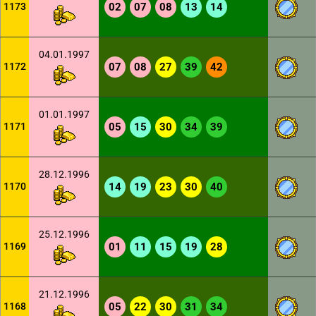
1173
02
07
08
13
14
04.01.1997
1172
07
08
27
39
42
01.01.1997
1171
05
15
30
34
39
28.12.1996
1170
14
19
23
30
40
25.12.1996
1169
01
11
15
19
28
21.12.1996
1168
05
22
30
31
34