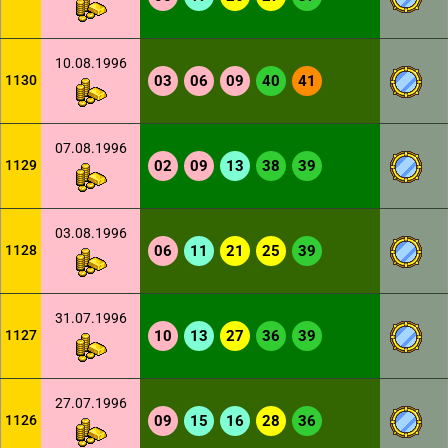
10.08.1996
1130
03
06
09
40
41
07.08.1996
1129
02
09
13
38
39
03.08.1996
1128
06
11
21
25
39
31.07.1996
1127
10
13
27
36
39
27.07.1996
1126
09
15
16
28
36