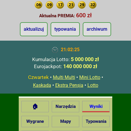
06
09
17
21
29
32
600 zł
Aktualna PREMIA:
aktualizuj
typowania
archiwum
21:02:26
5 000 000 zł
Kumulacja Lotto:
140 000 000 zł
Eurojackpot:
Czwartek
•
•
•
Multi Multi
Mini Lotto
•
•
Kaskada
Ekstra Pensja
Lotto
🏠
Narzędzia
Wyniki
Wygrane
Mapy
Typowania