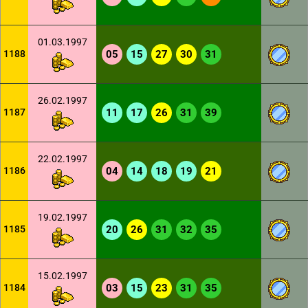
01.03.1997
1188
05
15
27
30
31
26.02.1997
1187
11
17
26
31
39
22.02.1997
1186
04
14
18
19
21
19.02.1997
1185
20
26
31
32
35
15.02.1997
1184
03
15
23
31
35