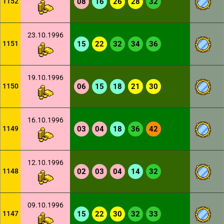
1152
08
16
26
28
32
23.10.1996
1151
15
22
32
34
36
19.10.1996
1150
06
15
18
21
30
16.10.1996
1149
03
04
18
36
42
12.10.1996
1148
02
03
04
14
32
09.10.1996
1147
15
22
30
32
33