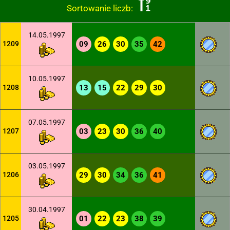
Sortowanie liczb:
14.05.1997
1209
09
26
30
35
42
10.05.1997
1208
13
15
22
29
30
07.05.1997
1207
03
23
30
36
40
03.05.1997
1206
29
30
34
36
41
30.04.1997
1205
01
22
23
38
39