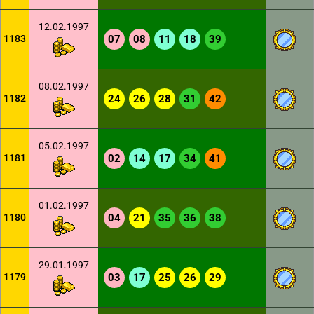
12.02.1997
1183
07
08
11
18
39
08.02.1997
1182
24
26
28
31
42
05.02.1997
1181
02
14
17
34
41
01.02.1997
1180
04
21
35
36
38
29.01.1997
1179
03
17
25
26
29