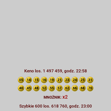
Keno los. 1 497 459, godz. 22:58
05
14
15
16
19
21
23
24
25
31
40
45
48
52
55
57
62
66
68
70
x2
MNOŻNIK:
Szybkie 600 los. 618 760, godz. 23:00