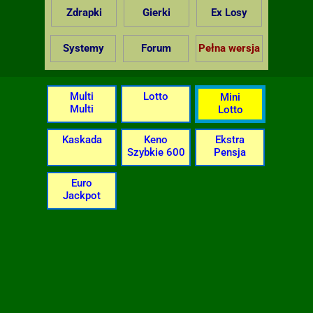
Zdrapki
Gierki
Ex Losy
Systemy
Forum
Pełna wersja
Multi
Lotto
Mini
Multi
Lotto
Kaskada
Keno
Ekstra
Szybkie 600
Pensja
Euro
Jackpot