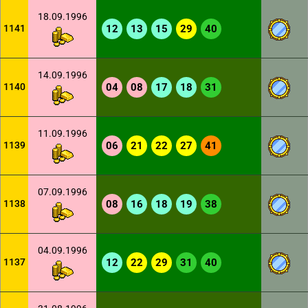
18.09.1996
1141
12
13
15
29
40
14.09.1996
1140
04
08
17
18
31
11.09.1996
1139
06
21
22
27
41
07.09.1996
1138
08
16
18
19
38
04.09.1996
1137
12
22
29
31
40