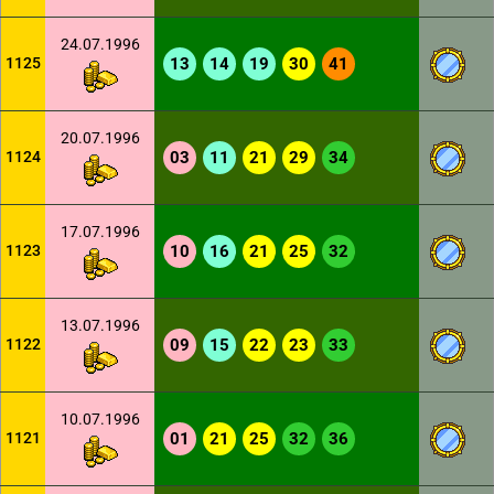
24.07.1996
1125
13
14
19
30
41
20.07.1996
1124
03
11
21
29
34
17.07.1996
1123
10
16
21
25
32
13.07.1996
1122
09
15
22
23
33
10.07.1996
1121
01
21
25
32
36