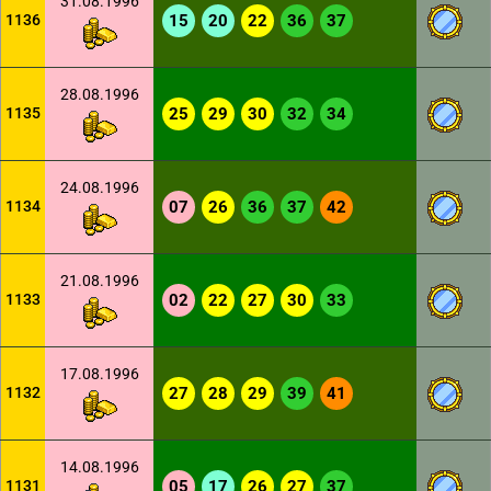
31.08.1996
1136
15
20
22
36
37
28.08.1996
1135
25
29
30
32
34
24.08.1996
1134
07
26
36
37
42
21.08.1996
1133
02
22
27
30
33
17.08.1996
1132
27
28
29
39
41
14.08.1996
1131
05
17
26
27
37