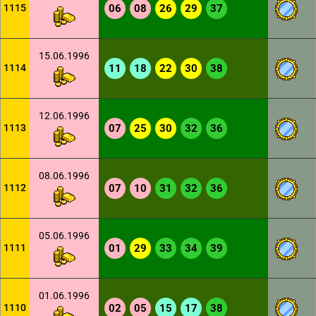
1115
06
08
26
29
37
15.06.1996
1114
11
18
22
30
38
12.06.1996
1113
07
25
30
32
36
08.06.1996
1112
07
10
31
32
36
05.06.1996
1111
01
29
33
34
39
01.06.1996
1110
02
05
15
17
38