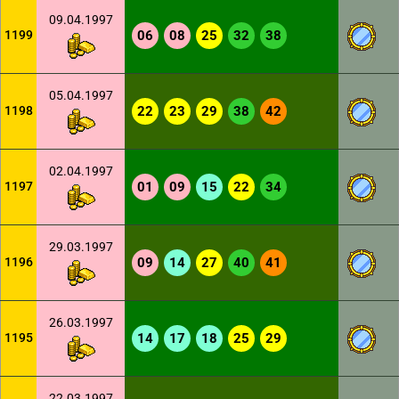
09.04.1997
1199
06
08
25
32
38
05.04.1997
1198
22
23
29
38
42
02.04.1997
1197
01
09
15
22
34
29.03.1997
1196
09
14
27
40
41
26.03.1997
1195
14
17
18
25
29
22.03.1997