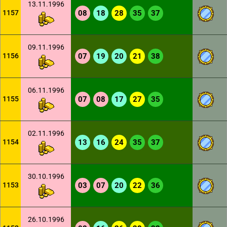
13.11.1996
1157
08
18
28
35
37
09.11.1996
1156
07
19
20
21
38
06.11.1996
1155
07
08
17
27
35
02.11.1996
1154
13
16
24
35
37
30.10.1996
1153
03
07
20
22
36
26.10.1996