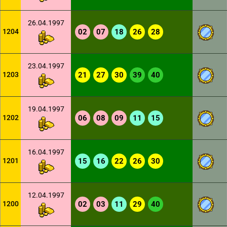
26.04.1997
1204
02
07
18
26
28
23.04.1997
1203
21
27
30
39
40
19.04.1997
1202
06
08
09
11
15
16.04.1997
1201
15
16
22
26
30
12.04.1997
1200
02
03
11
29
40