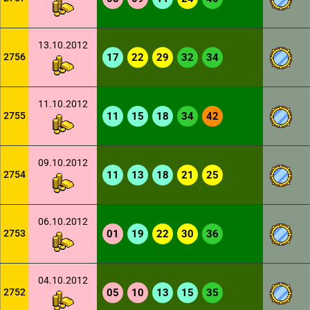
13.10.2012
2756
17
22
29
32
34
11.10.2012
2755
11
15
18
34
42
09.10.2012
2754
11
13
18
21
25
06.10.2012
2753
01
19
22
30
36
04.10.2012
2752
05
10
13
15
35