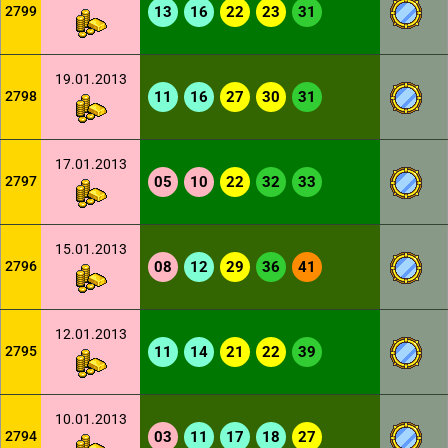
2799
13
16
22
23
31
19.01.2013
2798
11
16
27
30
31
17.01.2013
2797
05
10
22
32
33
15.01.2013
2796
08
12
29
36
41
12.01.2013
2795
11
14
21
22
39
10.01.2013
2794
03
11
17
18
27