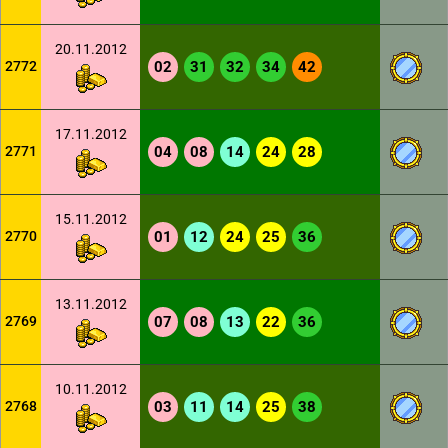
20.11.2012
2772
02
31
32
34
42
17.11.2012
2771
04
08
14
24
28
15.11.2012
2770
01
12
24
25
36
13.11.2012
2769
07
08
13
22
36
10.11.2012
2768
03
11
14
25
38