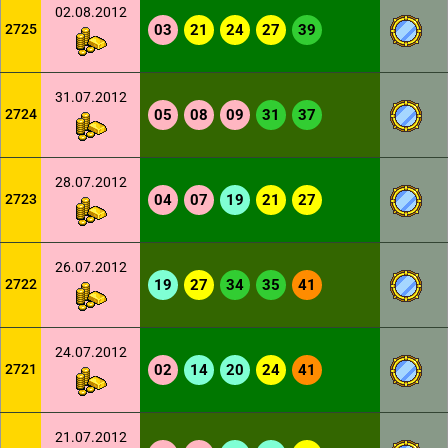
02.08.2012
2725
03
21
24
27
39
31.07.2012
2724
05
08
09
31
37
28.07.2012
2723
04
07
19
21
27
26.07.2012
2722
19
27
34
35
41
24.07.2012
2721
02
14
20
24
41
21.07.2012