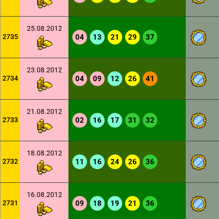
25.08.2012
2735
04
13
21
29
37
23.08.2012
2734
04
09
12
26
41
21.08.2012
2733
02
16
17
31
32
18.08.2012
2732
11
16
24
26
36
16.08.2012
2731
09
18
19
21
36