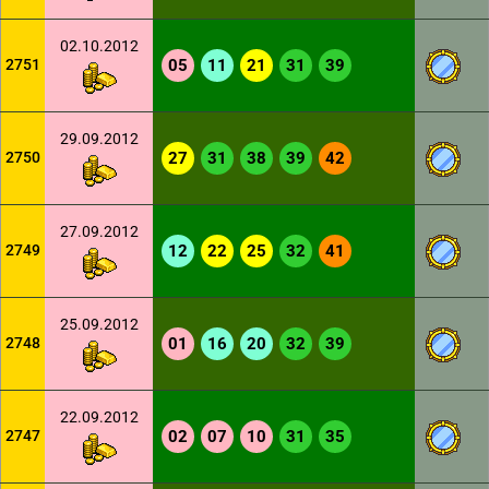
02.10.2012
2751
05
11
21
31
39
29.09.2012
2750
27
31
38
39
42
27.09.2012
2749
12
22
25
32
41
25.09.2012
2748
01
16
20
32
39
22.09.2012
2747
02
07
10
31
35