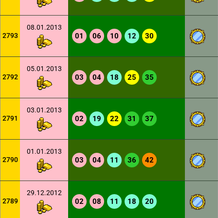
08.01.2013
2793
01
06
10
12
30
05.01.2013
2792
03
04
18
25
35
03.01.2013
2791
02
19
22
31
37
01.01.2013
2790
03
04
11
36
42
29.12.2012
2789
02
08
11
18
20