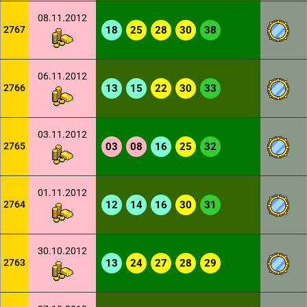
08.11.2012
2767
18
25
28
30
38
06.11.2012
2766
13
15
22
30
33
03.11.2012
2765
03
08
16
25
32
01.11.2012
2764
12
14
16
30
31
30.10.2012
2763
13
24
27
28
29