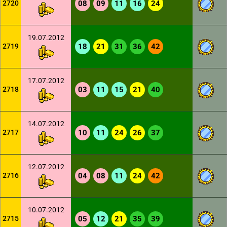
2720
08
09
11
16
24
19.07.2012
2719
18
21
31
36
42
17.07.2012
2718
03
11
15
21
40
14.07.2012
2717
10
11
24
26
37
12.07.2012
2716
04
08
11
24
42
10.07.2012
2715
05
12
21
35
39