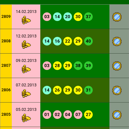
14.02.2013
2809
03
14
20
30
37
12.02.2013
2808
14
16
22
29
40
09.02.2013
2807
03
28
29
38
39
07.02.2013
2806
14
26
29
30
31
05.02.2013
2805
01
02
04
07
27