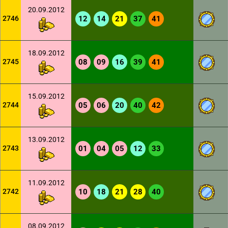
20.09.2012
2746
12
14
21
37
41
18.09.2012
2745
08
09
16
39
41
15.09.2012
2744
05
06
20
40
42
13.09.2012
2743
01
04
05
12
33
11.09.2012
2742
10
18
21
28
40
08.09.2012