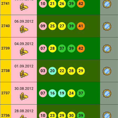
2741
10
21
26
39
42
06.09.2012
2740
09
25
27
39
41
04.09.2012
2739
07
28
37
39
42
01.09.2012
2738
03
20
22
28
29
30.08.2012
2737
07
16
19
24
37
28.08.2012
2736
10
23
29
30
39