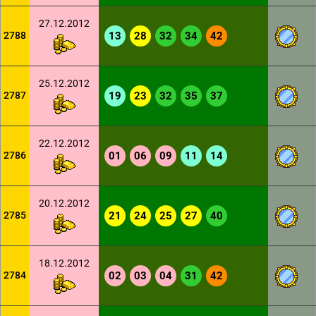
27.12.2012
2788
13
28
32
34
42
25.12.2012
2787
19
23
32
35
37
22.12.2012
2786
01
06
09
11
14
20.12.2012
2785
21
24
25
27
40
18.12.2012
2784
02
03
04
31
42