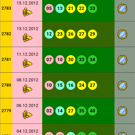
15.12.2012
2783
05
13
21
22
33
13.12.2012
2782
12
23
26
27
29
11.12.2012
2781
07
10
30
33
34
08.12.2012
2780
10
15
16
24
27
06.12.2012
2779
02
14
27
35
40
04.12.2012