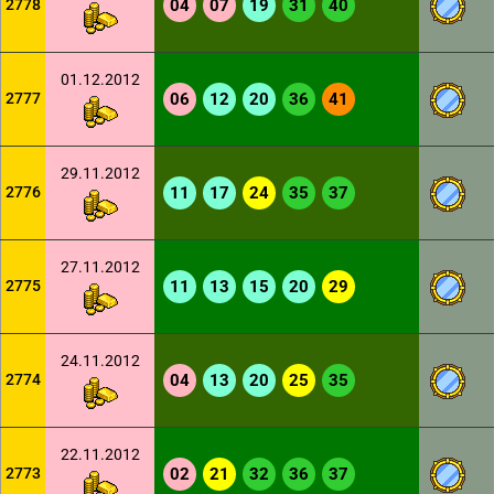
2778
04
07
19
31
40
01.12.2012
2777
06
12
20
36
41
29.11.2012
2776
11
17
24
35
37
27.11.2012
2775
11
13
15
20
29
24.11.2012
2774
04
13
20
25
35
22.11.2012
2773
02
21
32
36
37