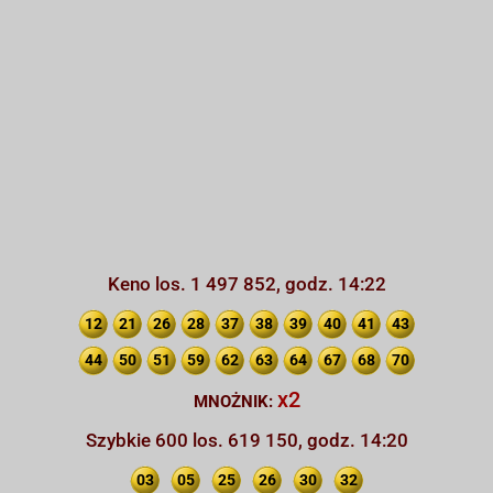
Keno los. 1 497 852, godz. 14:22
12
21
26
28
37
38
39
40
41
43
44
50
51
59
62
63
64
67
68
70
x2
MNOŻNIK:
Szybkie 600 los. 619 150, godz. 14:20
03
05
25
26
30
32