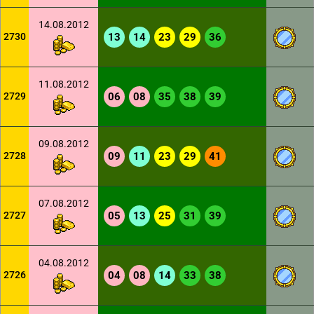
14.08.2012
2730
13
14
23
29
36
11.08.2012
2729
06
08
35
38
39
09.08.2012
2728
09
11
23
29
41
07.08.2012
2727
05
13
25
31
39
04.08.2012
2726
04
08
14
33
38