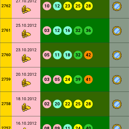
27.10.2012
2762
10
12
23
25
28
25.10.2012
2761
03
12
16
32
36
23.10.2012
2760
05
11
18
32
42
20.10.2012
2759
03
05
24
39
41
18.10.2012
2758
02
20
22
25
28
16.10.2012
2757
08
09
11
24
40