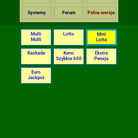
Systemy
Forum
Pełna wersja
Multi
Lotto
Mini
Multi
Lotto
Kaskada
Keno
Ekstra
Szybkie 600
Pensja
Euro
Jackpot