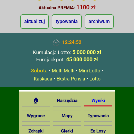
1100 zł
Aktualna PREMIA:
aktualizuj
typowania
archiwum
12:24:53
5 000 000 zł
Kumulacja Lotto:
45 000 000 zł
Eurojackpot:
Sobota
•
•
•
Multi Multi
Mini Lotto
•
•
Kaskada
Ekstra Pensja
Lotto
🏠
Narzędzia
Wyniki
Wygrane
Mapy
Typowania
Zdrapki
Gierki
Ex Losy