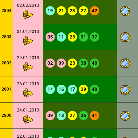
02.02.2013
2804
19
21
23
27
42
31.01.2013
2803
05
11
23
31
37
29.01.2013
2802
02
09
23
38
40
26.01.2013
2801
14
16
17
29
40
24.01.2013
2800
09
18
27
36
41
22.01.2013