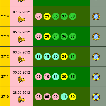
07.07.2012
2714
07
23
36
37
38
05.07.2012
2713
08
28
34
36
37
03.07.2012
2712
13
18
20
24
31
30.06.2012
2711
09
10
11
30
35
28.06.2012
2710
03
05
09
11
30