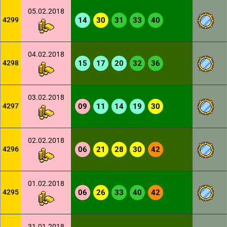
05.02.2018
4299
14
30
31
33
40
04.02.2018
4298
15
17
20
32
36
03.02.2018
4297
09
11
14
19
30
02.02.2018
4296
06
21
28
30
42
01.02.2018
4295
06
26
33
40
42
31.01.2018