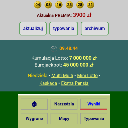
04
08
16
23
28
31
3900 zł
Aktualna PREMIA:
aktualizuj
typowania
archiwum
09:48:45
7 000 000 zł
Kumulacja Lotto:
45 000 000 zł
Eurojackpot:
Niedziela
•
•
•
Multi Multi
Mini Lotto
•
Kaskada
Ekstra Pensja
🏠
Narzędzia
Wyniki
Wygrane
Mapy
Typowania