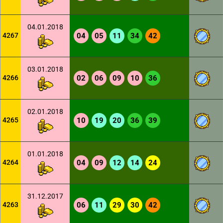
04.01.2018
4267
04
05
11
34
42
03.01.2018
4266
02
06
09
10
36
02.01.2018
4265
10
19
20
36
39
01.01.2018
4264
04
09
12
14
24
31.12.2017
4263
06
11
29
30
42