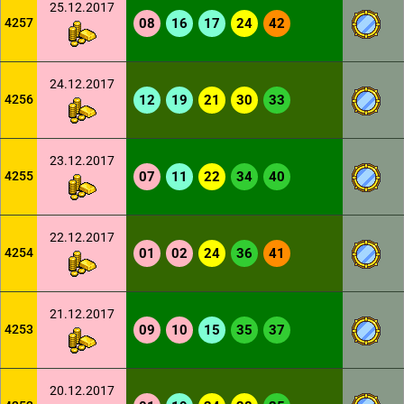
25.12.2017
4257
08
16
17
24
42
24.12.2017
4256
12
19
21
30
33
23.12.2017
4255
07
11
22
34
40
22.12.2017
4254
01
02
24
36
41
21.12.2017
4253
09
10
15
35
37
20.12.2017