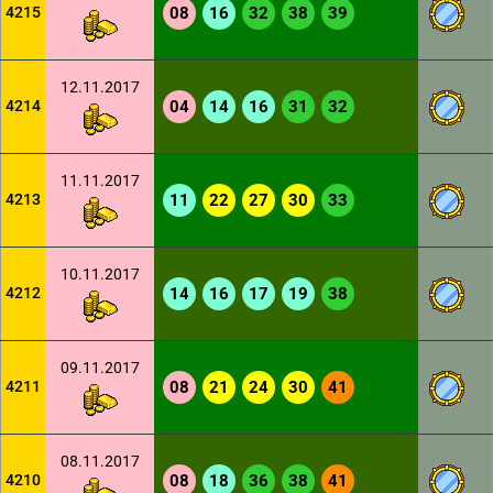
4215
08
16
32
38
39
12.11.2017
4214
04
14
16
31
32
11.11.2017
4213
11
22
27
30
33
10.11.2017
4212
14
16
17
19
38
09.11.2017
4211
08
21
24
30
41
08.11.2017
4210
08
18
36
38
41