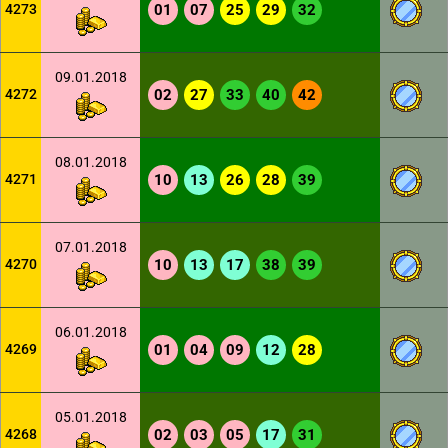
4273
01
07
25
29
32
09.01.2018
4272
02
27
33
40
42
08.01.2018
4271
10
13
26
28
39
07.01.2018
4270
10
13
17
38
39
06.01.2018
4269
01
04
09
12
28
05.01.2018
4268
02
03
05
17
31