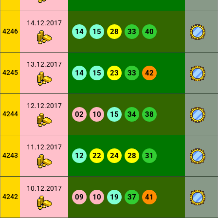
14.12.2017
4246
14
15
28
33
40
13.12.2017
4245
14
15
23
33
42
12.12.2017
4244
02
10
15
34
38
11.12.2017
4243
12
22
24
28
31
10.12.2017
4242
09
10
19
37
41