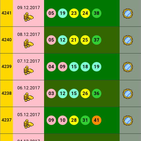
09.12.2017
4241
05
19
23
24
38
08.12.2017
4240
05
12
21
25
37
07.12.2017
4239
04
09
15
18
19
06.12.2017
4238
03
12
15
26
36
05.12.2017
4237
09
10
28
31
41