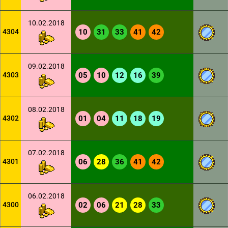
10.02.2018
4304
10
31
33
41
42
09.02.2018
4303
05
10
12
16
39
08.02.2018
4302
01
04
11
18
19
07.02.2018
4301
06
28
36
41
42
06.02.2018
4300
02
06
21
28
33