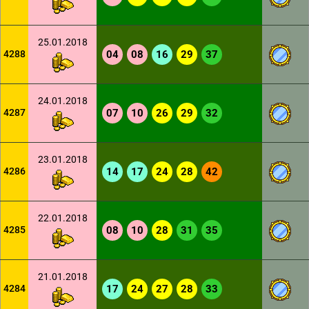
25.01.2018
4288
04
08
16
29
37
24.01.2018
4287
07
10
26
29
32
23.01.2018
4286
14
17
24
28
42
22.01.2018
4285
08
10
28
31
35
21.01.2018
4284
17
24
27
28
33