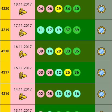
18.11.2017
4220
04
06
29
34
40
17.11.2017
4219
11
17
19
37
39
16.11.2017
4218
09
14
29
33
35
15.11.2017
4217
03
08
12
25
36
14.11.2017
4216
02
08
13
14
16
13.11.2017