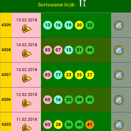
Sortowanie liczb:
15.02.2018
4309
13
16
19
30
32
14.02.2018
4308
03
07
15
31
40
13.02.2018
4307
03
17
23
25
27
12.02.2018
4306
03
16
33
38
40
11.02.2018
4305
03
28
36
40
41