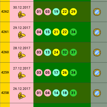
30.12.2017
4262
01
03
19
22
29
29.12.2017
4261
04
15
21
22
34
28.12.2017
4260
03
13
24
32
37
27.12.2017
4259
03
05
17
26
34
26.12.2017
4258
01
04
14
18
31