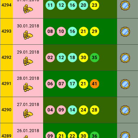
4294
11
12
16
20
23
30.01.2018
4293
08
10
16
21
29
29.01.2018
4292
02
12
18
30
35
28.01.2018
4291
06
07
17
21
41
27.01.2018
4290
04
09
14
24
28
26.01.2018
4289
09
21
22
30
36