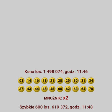
Keno los. 1 498 074, godz. 11:46
03
14
16
18
21
28
29
30
31
34
37
43
44
45
48
60
62
63
64
70
x2
MNOŻNIK:
Szybkie 600 los. 619 372, godz. 11:48