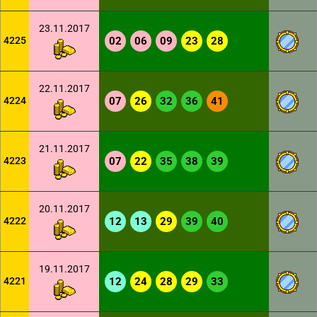
23.11.2017
4225
02
06
09
23
28
22.11.2017
4224
07
26
32
36
41
21.11.2017
4223
07
22
35
38
39
20.11.2017
4222
12
13
29
39
40
19.11.2017
4221
12
24
28
29
33