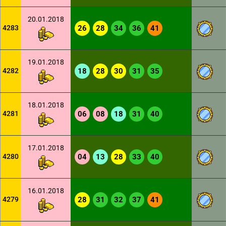
20.01.2018
4283
26
28
34
36
41
19.01.2018
4282
18
28
30
31
35
18.01.2018
4281
06
08
18
31
40
17.01.2018
4280
04
13
28
33
40
16.01.2018
4279
28
31
32
37
41