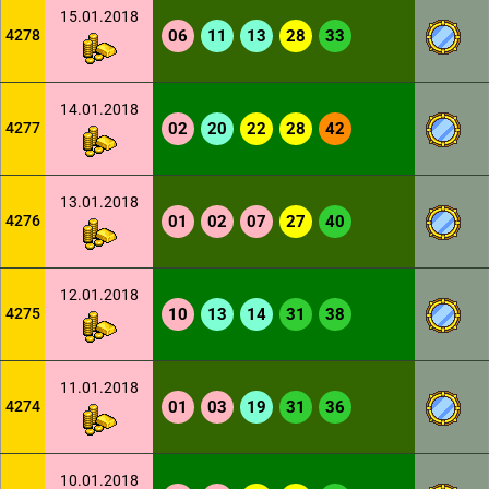
15.01.2018
4278
06
11
13
28
33
14.01.2018
4277
02
20
22
28
42
13.01.2018
4276
01
02
07
27
40
12.01.2018
4275
10
13
14
31
38
11.01.2018
4274
01
03
19
31
36
10.01.2018