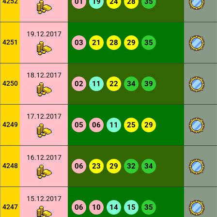
4252
01
19
24
28
35
19.12.2017
4251
03
21
28
29
35
18.12.2017
4250
02
11
22
34
39
17.12.2017
4249
05
06
11
25
29
16.12.2017
4248
06
23
29
32
34
15.12.2017
4247
06
10
14
15
35