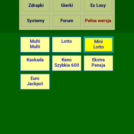
Zdrapki
Gierki
Ex Losy
Systemy
Forum
Pełna wersja
Multi
Lotto
Mini
Multi
Lotto
Kaskada
Keno
Ekstra
Szybkie 600
Pensja
Euro
Jackpot