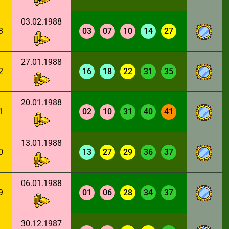
03.02.1988
3
03
07
10
14
27
27.01.1988
2
16
18
22
31
35
20.01.1988
1
02
10
31
40
41
13.01.1988
0
13
27
29
36
37
06.01.1988
9
01
06
28
34
37
30.12.1987