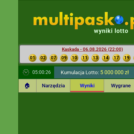
wyniki lotto
Kaskada - 06.08.2026 (22:00)
01
02
07
09
10
11
13
14
17
19
5 000 000 zł
05:00:27
Kumulacja Lotto:
🏠
Narzędzia
Wyniki
Wygrane