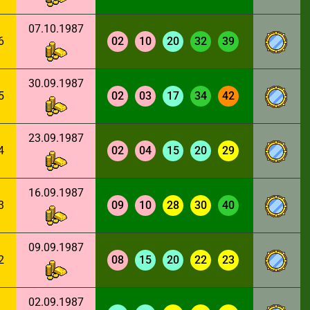
07.10.1987
6
02
10
20
32
39
30.09.1987
5
02
03
17
34
42
23.09.1987
4
02
04
15
20
29
16.09.1987
3
09
10
28
30
40
09.09.1987
2
08
15
20
22
23
02.09.1987