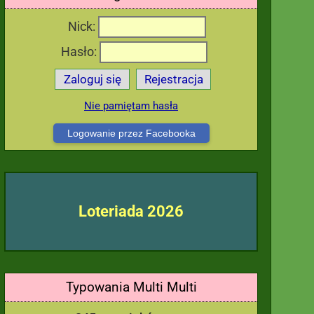
Nick:
Hasło:
Zaloguj się
Rejestracja
Nie pamiętam hasła
Logowanie przez Facebooka
Loteriada 2026
Typowania Multi Multi