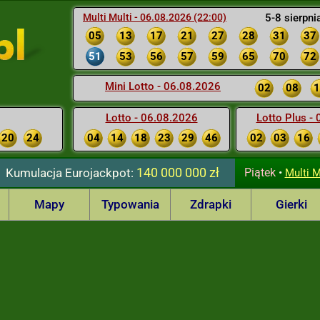
Multi Multi - 06.08.2026 (22:00)
5-8 sierpni
05
13
17
21
27
28
31
37
51
53
56
57
59
65
70
72
Mini Lotto - 06.08.2026
02
08
1
Lotto - 06.08.2026
Lotto Plus -
20
24
04
14
18
23
29
46
02
03
16
140 000 000 zł
Kumulacja
Eurojackpot:
Piątek
•
Multi M
Mapy
Typowania
Zdrapki
Gierki