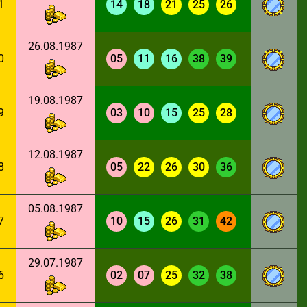
1
14
18
21
25
26
26.08.1987
0
05
11
16
38
39
19.08.1987
9
03
10
15
25
28
12.08.1987
8
05
22
26
30
36
05.08.1987
7
10
15
26
31
42
29.07.1987
6
02
07
25
32
38