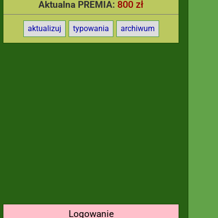
800 zł
Aktualna PREMIA:
aktualizuj
typowania
archiwum
Logowanie