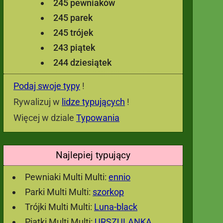
245 pewniaków
245 parek
245 trójek
243 piątek
244 dziesiątek
Podaj swoje typy
!
Rywalizuj w
lidze typujących
!
Więcej w dziale
Typowania
Najlepiej typujący
Pewniaki Multi Multi:
ennio
Parki Multi Multi:
szorkop
Trójki Multi Multi:
Luna-black
Piątki Multi Multi:
URSZULANKA