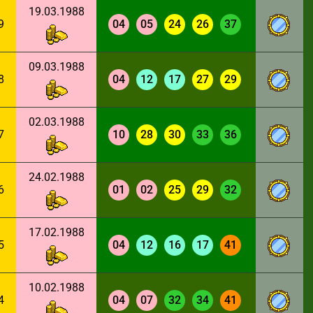
19.03.1988
9
04
05
24
26
37
09.03.1988
8
04
12
17
27
29
02.03.1988
7
10
28
30
33
36
24.02.1988
6
01
02
25
29
32
17.02.1988
5
04
12
16
17
41
10.02.1988
4
04
07
32
34
41