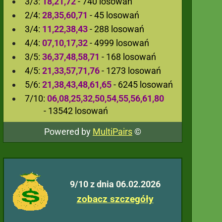
3/3:
18,21,72
- 740 losowań
2/4:
28,35,60,71
- 45 losowań
3/4:
11,22,38,43
- 288 losowań
4/4:
07,10,17,32
- 4999 losowań
3/5:
36,37,48,58,71
- 168 losowań
4/5:
21,33,57,71,76
- 1273 losowań
5/6:
21,38,43,48,61,65
- 6245 losowań
7/10:
06,08,25,32,50,54,55,56,61,80
- 13542 losowań
Powered by
MultiPairs
©
9/10 z dnia 06.02.2026
zobacz szczegóły