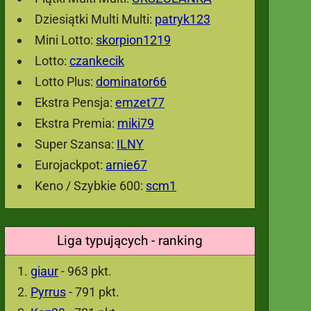
Dziesiątki Multi Multi:
patryk123
Mini Lotto:
skorpion1219
Lotto:
czankecik
Lotto Plus:
dominator66
Ekstra Pensja:
emzet77
Ekstra Premia:
miki79
Super Szansa:
ILNY
Eurojackpot:
arnie67
Keno / Szybkie 600:
scm1
Liga typujących - ranking
giaur
- 963 pkt.
Pyrrus
- 791 pkt.