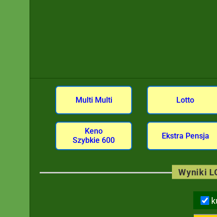
Multi Multi
Lotto
Keno
Ekstra Pensja
Szybkie 600
Wyniki L
k