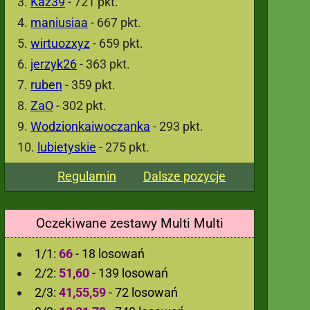
Kaz39
- 721 pkt.
maniusiaa
- 667 pkt.
wirtuozxyz
- 659 pkt.
jerzyk26
- 363 pkt.
ruben
- 359 pkt.
ZaO
- 302 pkt.
Wodzionkaiwoczanka
- 293 pkt.
lubietyskie
- 275 pkt.
Regulamin
Dalsze pozycje
Oczekiwane zestawy Multi Multi
1/1:
66
- 18 losowań
2/2:
51,60
- 139 losowań
2/3:
41,55,59
- 72 losowań