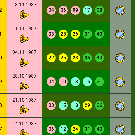
18.11.1987
2
04
06
09
17
38
11.11.1987
1
03
25
26
31
40
04.11.1987
0
22
25
28
35
40
28.10.1987
9
04
10
13
16
31
21.10.1987
8
03
15
18
29
36
14.10.1987
7
06
12
24
31
40