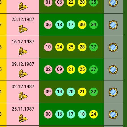
8
01
06
22
28
35
23.12.1987
7
06
13
17
30
34
16.12.1987
6
10
24
25
28
37
09.12.1987
5
02
09
21
25
37
02.12.1987
4
09
14
20
21
32
25.11.1987
3
08
16
17
18
24