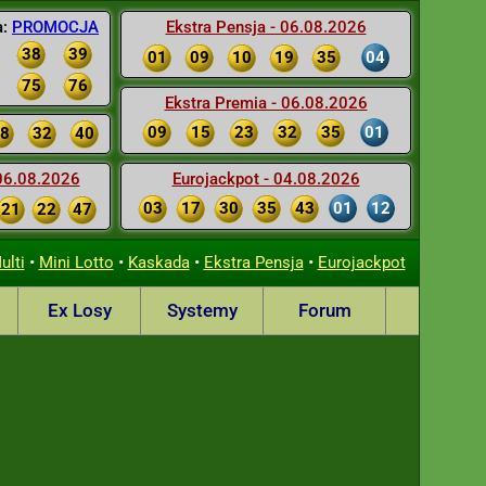
a:
PROMOCJA
Ekstra Pensja - 06.08.2026
38
39
01
09
10
19
35
04
75
76
Ekstra Premia - 06.08.2026
09
15
23
32
35
01
8
32
40
 06.08.2026
Eurojackpot - 04.08.2026
03
17
30
35
43
01
12
21
22
47
•
•
•
•
ulti
Mini Lotto
Kaskada
Ekstra Pensja
Eurojackpot
Ex Losy
Systemy
Forum