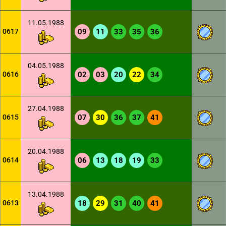
11.05.1988
0617
09
11
33
35
36
04.05.1988
0616
02
03
20
22
34
27.04.1988
0615
07
30
36
37
41
20.04.1988
0614
06
13
18
19
33
13.04.1988
0613
18
29
31
40
41