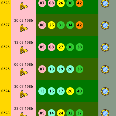
0528
07
08
26
36
42
20.08.1986
0527
06
25
31
34
42
13.08.1986
0526
05
08
27
36
38
06.08.1986
0525
07
13
19
20
38
30.07.1986
0524
13
15
17
26
40
23.07.1986
0523
05
14
24
32
37