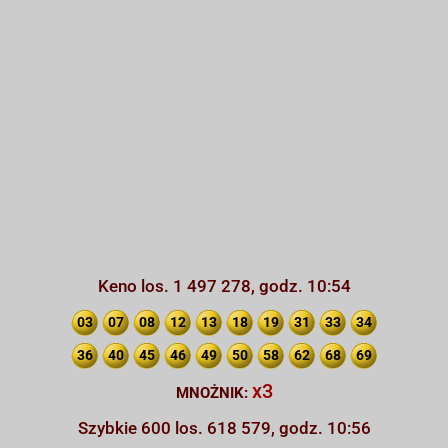
Keno los. 1 497 278, godz. 10:54
03
07
08
12
13
18
19
31
33
34
36
40
45
46
49
50
58
62
68
69
x3
MNOŻNIK:
Szybkie 600 los. 618 579, godz. 10:56