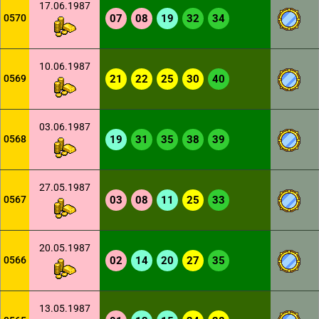
17.06.1987
0570
07
08
19
32
34
10.06.1987
0569
21
22
25
30
40
03.06.1987
0568
19
31
35
38
39
27.05.1987
0567
03
08
11
25
33
20.05.1987
0566
02
14
20
27
35
13.05.1987