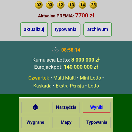
02
03
12
13
14
25
7700 zł
Aktualna PREMIA:
aktualizuj
typowania
archiwum
08:58:15
3 000 000 zł
Kumulacja Lotto:
140 000 000 zł
Eurojackpot:
Czwartek
•
•
•
Multi Multi
Mini Lotto
•
•
Kaskada
Ekstra Pensja
Lotto
🏠
Narzędzia
Wyniki
Wygrane
Mapy
Typowania