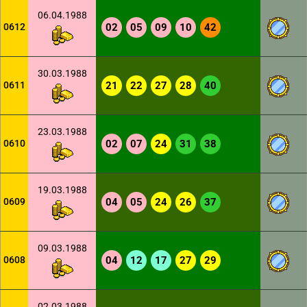
06.04.1988
0612
02
05
09
10
42
30.03.1988
0611
21
22
27
28
40
23.03.1988
0610
02
07
24
31
38
19.03.1988
0609
04
05
24
26
37
09.03.1988
0608
04
12
17
27
29
02.03.1988