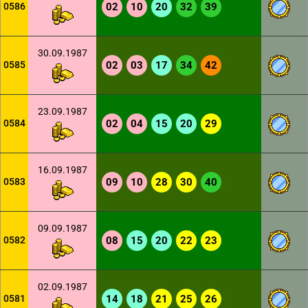
0586
02
10
20
32
39
30.09.1987
0585
02
03
17
34
42
23.09.1987
0584
02
04
15
20
29
16.09.1987
0583
09
10
28
30
40
09.09.1987
0582
08
15
20
22
23
02.09.1987
0581
14
18
21
25
26