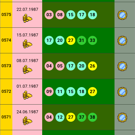
22.07.1987
0575
03
08
15
17
18
15.07.1987
0574
17
20
27
31
33
08.07.1987
0573
04
05
17
20
26
01.07.1987
0572
09
11
15
18
27
24.06.1987
0571
04
12
27
37
38