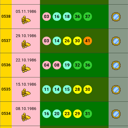
05.11.1986
0538
03
16
18
36
37
29.10.1986
0537
03
14
26
30
41
22.10.1986
0536
04
08
19
32
36
15.10.1986
0535
11
14
15
28
30
08.10.1986
0534
16
20
23
29
31