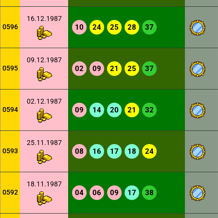
16.12.1987
0596
10
24
25
28
37
09.12.1987
0595
02
09
21
25
37
02.12.1987
0594
09
14
20
21
32
25.11.1987
0593
08
16
17
18
24
18.11.1987
0592
04
06
09
17
38