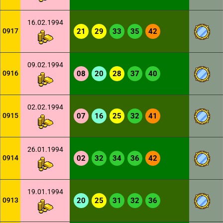
16.02.1994
0917
21
29
33
35
42
09.02.1994
0916
08
20
28
37
40
02.02.1994
0915
07
16
25
32
41
26.01.1994
0914
02
32
34
36
42
19.01.1994
0913
20
25
31
32
36