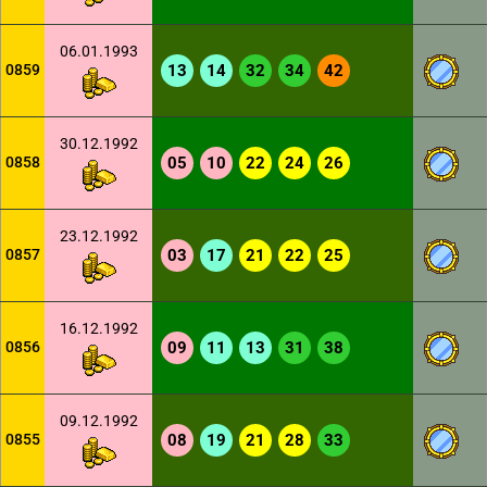
06.01.1993
0859
13
14
32
34
42
30.12.1992
0858
05
10
22
24
26
23.12.1992
0857
03
17
21
22
25
16.12.1992
0856
09
11
13
31
38
09.12.1992
0855
08
19
21
28
33