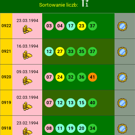
Sortowanie liczb:
23.03.1994
0922
03
04
17
23
37
16.03.1994
0921
12
27
33
35
37
09.03.1994
0920
07
24
32
36
41
02.03.1994
0919
07
12
13
15
40
23.02.1994
0918
08
11
19
20
34