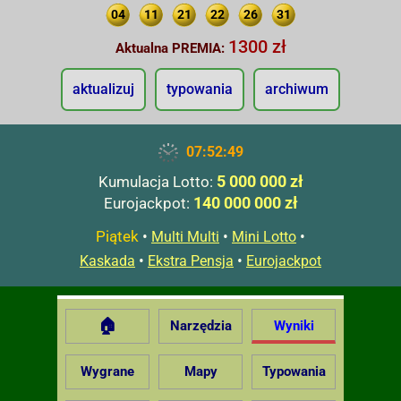
04
11
21
22
26
31
1300 zł
Aktualna PREMIA:
aktualizuj
typowania
archiwum
07:52:50
5 000 000 zł
Kumulacja Lotto:
140 000 000 zł
Eurojackpot:
Piątek
•
•
•
Multi Multi
Mini Lotto
•
•
Kaskada
Ekstra Pensja
Eurojackpot
🏠
Narzędzia
Wyniki
Wygrane
Mapy
Typowania