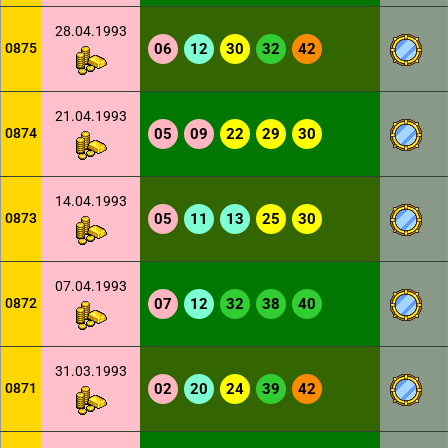
28.04.1993
0875
06
12
30
32
42
21.04.1993
0874
05
09
22
29
30
14.04.1993
0873
05
11
13
25
30
07.04.1993
0872
07
12
32
38
40
31.03.1993
0871
02
20
24
39
42