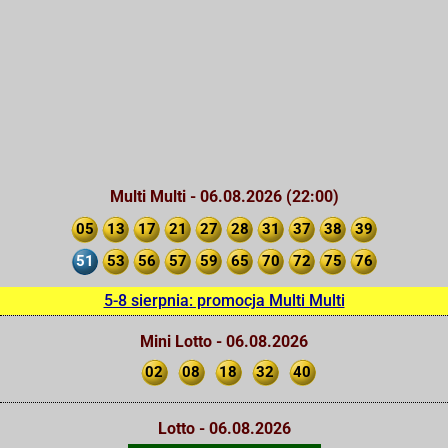
Multi Multi - 06.08.2026 (22:00)
05
13
17
21
27
28
31
37
38
39
51
53
56
57
59
65
70
72
75
76
5-8 sierpnia: promocja Multi Multi
Mini Lotto - 06.08.2026
02
08
18
32
40
Lotto - 06.08.2026