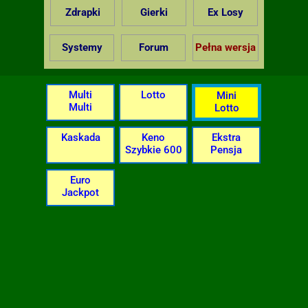
Zdrapki
Gierki
Ex Losy
Systemy
Forum
Pełna wersja
Multi
Lotto
Mini
Multi
Lotto
Kaskada
Keno
Ekstra
Szybkie 600
Pensja
Euro
Jackpot