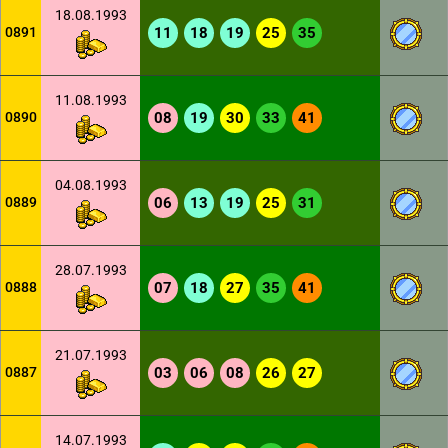
18.08.1993
0891
11
18
19
25
35
11.08.1993
0890
08
19
30
33
41
04.08.1993
0889
06
13
19
25
31
28.07.1993
0888
07
18
27
35
41
21.07.1993
0887
03
06
08
26
27
14.07.1993