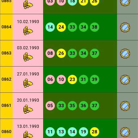
0865
03
10
18
21
26
10.02.1993
0864
14
24
33
34
38
03.02.1993
0863
08
26
33
34
37
27.01.1993
0862
06
10
23
31
39
20.01.1993
0861
05
33
35
36
37
13.01.1993
0860
11
13
14
19
28