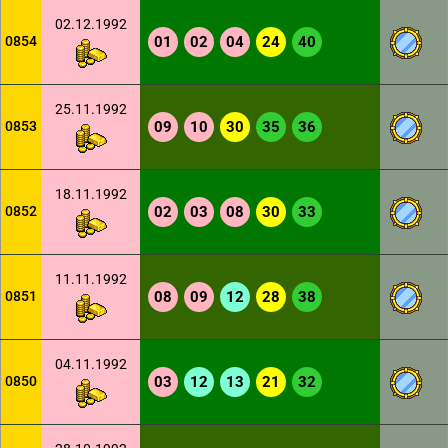
02.12.1992
0854
01
02
04
24
40
25.11.1992
0853
09
10
30
35
36
18.11.1992
0852
02
03
08
30
33
11.11.1992
0851
08
09
12
28
38
04.11.1992
0850
03
12
13
21
32