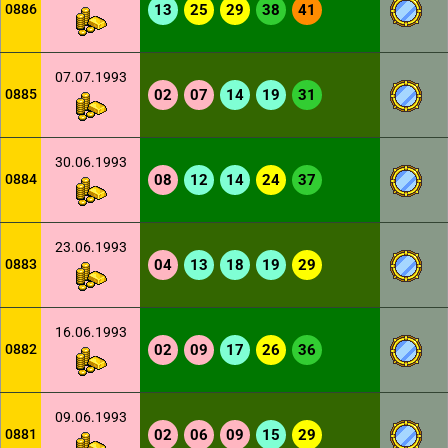
0886
13
25
29
38
41
07.07.1993
0885
02
07
14
19
31
30.06.1993
0884
08
12
14
24
37
23.06.1993
0883
04
13
18
19
29
16.06.1993
0882
02
09
17
26
36
09.06.1993
0881
02
06
09
15
29