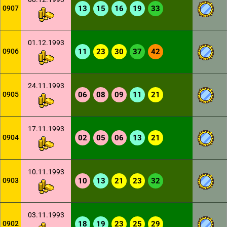
0907
13
15
16
19
33
01.12.1993
0906
11
23
30
37
42
24.11.1993
0905
06
08
09
11
21
17.11.1993
0904
02
05
06
13
21
10.11.1993
0903
10
13
21
23
32
03.11.1993
0902
18
19
23
25
29