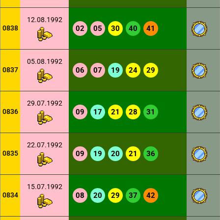
12.08.1992
0838
02
05
30
40
41
05.08.1992
0837
06
07
19
24
29
29.07.1992
0836
09
17
21
28
31
22.07.1992
0835
09
19
20
21
36
15.07.1992
0834
08
20
29
37
42