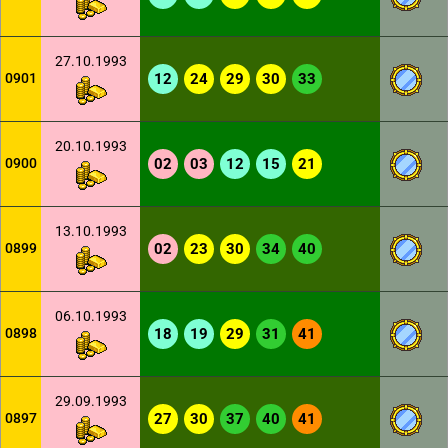
27.10.1993
0901
12
24
29
30
33
20.10.1993
0900
02
03
12
15
21
13.10.1993
0899
02
23
30
34
40
06.10.1993
0898
18
19
29
31
41
29.09.1993
0897
27
30
37
40
41