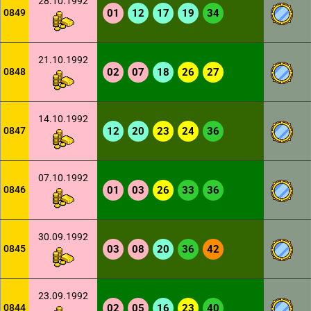
28.10.1992
0849
01
12
17
19
34
21.10.1992
0848
02
07
18
26
27
14.10.1992
0847
12
20
23
24
36
07.10.1992
0846
01
03
26
33
36
30.09.1992
0845
03
08
20
36
42
23.09.1992
0844
02
05
16
23
40