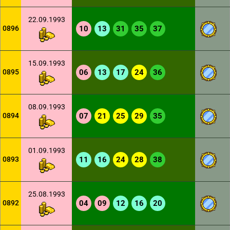
22.09.1993
0896
10
13
31
35
37
15.09.1993
0895
06
13
17
24
36
08.09.1993
0894
07
21
25
29
35
01.09.1993
0893
11
16
24
28
38
25.08.1993
0892
04
09
12
16
20