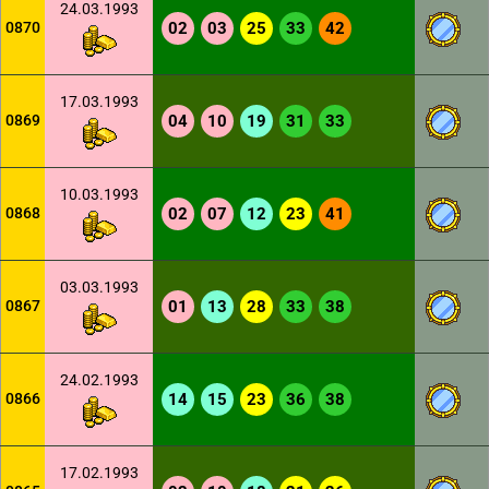
24.03.1993
0870
02
03
25
33
42
17.03.1993
0869
04
10
19
31
33
10.03.1993
0868
02
07
12
23
41
03.03.1993
0867
01
13
28
33
38
24.02.1993
0866
14
15
23
36
38
17.02.1993