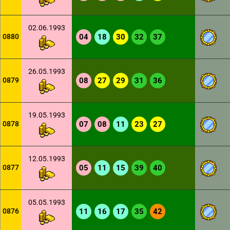
02.06.1993
0880
04
18
30
32
37
26.05.1993
0879
08
27
29
31
36
19.05.1993
0878
07
08
11
23
27
12.05.1993
0877
05
11
15
39
40
05.05.1993
0876
11
16
17
35
42