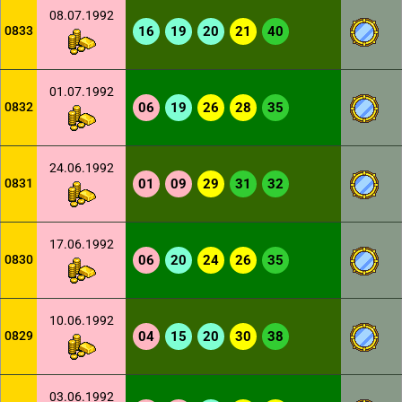
08.07.1992
0833
16
19
20
21
40
01.07.1992
0832
06
19
26
28
35
24.06.1992
0831
01
09
29
31
32
17.06.1992
0830
06
20
24
26
35
10.06.1992
0829
04
15
20
30
38
03.06.1992