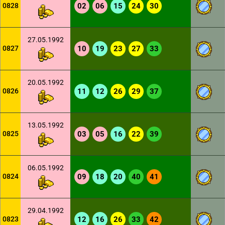
0828
02
06
15
24
30
27.05.1992
0827
10
19
23
27
33
20.05.1992
0826
11
12
26
29
37
13.05.1992
0825
03
05
16
22
39
06.05.1992
0824
09
18
20
40
41
29.04.1992
0823
12
16
26
33
42