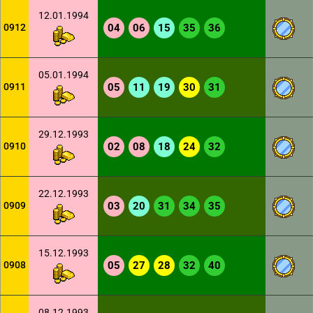
12.01.1994
0912
04
06
15
35
36
05.01.1994
0911
05
11
19
30
31
29.12.1993
0910
02
08
18
24
32
22.12.1993
0909
03
20
31
34
35
15.12.1993
0908
05
27
28
32
40
08.12.1993