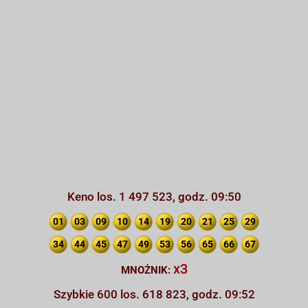
Keno los. 1 497 523, godz. 09:50
01
03
09
10
14
19
20
21
25
29
34
44
45
47
49
53
56
65
66
67
x3
MNOŻNIK:
Szybkie 600 los. 618 823, godz. 09:52