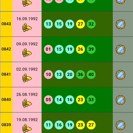
16.09.1992
0843
13
15
19
27
32
09.09.1992
0842
01
15
19
26
39
02.09.1992
0841
10
13
20
36
40
26.08.1992
0840
05
14
16
23
33
19.08.1992
0839
11
16
19
23
27