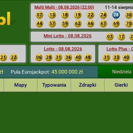
Multi Multi - 08.08.2026 (22:00)
11-14 sierpni
07
13
18
19
22
24
28
30
44
57
59
62
66
67
69
70
Mini Lotto - 08.08.2026
07
17
2
Lotto - 08.08.2026
Lotto Plus -
21
22
06
28
31
36
40
48
31
33
40
zł
45 000 000 zł
Pula
Eurojackpot:
Niedziela
Mapy
Typowania
Zdrapki
Gierki