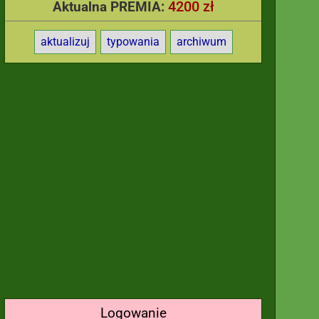
4200 zł
Aktualna PREMIA:
aktualizuj
typowania
archiwum
Logowanie