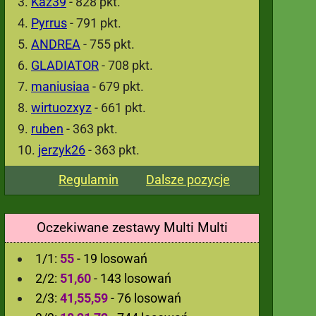
Kaz39
- 828 pkt.
Pyrrus
- 791 pkt.
ANDREA
- 755 pkt.
GLADIATOR
- 708 pkt.
maniusiaa
- 679 pkt.
wirtuozxyz
- 661 pkt.
ruben
- 363 pkt.
jerzyk26
- 363 pkt.
Regulamin
Dalsze pozycje
Oczekiwane zestawy Multi Multi
1/1:
55
- 19 losowań
2/2:
51,60
- 143 losowań
2/3:
41,55,59
- 76 losowań