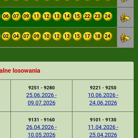
06
07
09
11
12
13
14
15
22
23
24
02
04
07
09
10
12
13
15
17
18
24
alne losowania
9251 - 9280
9221 - 9250
25.06.2026 -
10.06.2026 -
09.07.2026
24.06.2026
9131 - 9160
9101 - 9130
26.04.2026 -
11.04.2026 -
10.05.2026
25.04.2026