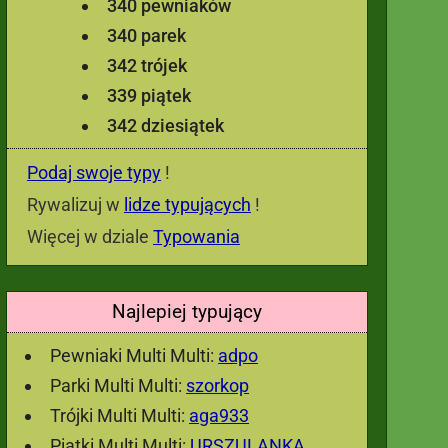
340 pewniaków
340 parek
342 trójek
339 piątek
342 dziesiątek
Podaj swoje typy
!
Rywalizuj w
lidze typujących
!
Więcej w dziale
Typowania
Najlepiej typujący
Pewniaki Multi Multi:
adpo
Parki Multi Multi:
szorkop
Trójki Multi Multi:
aga933
Piątki Multi Multi:
URSZULANKA