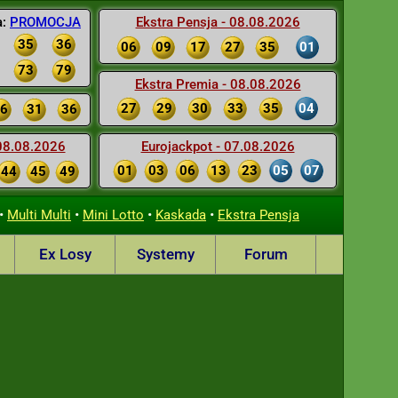
a:
PROMOCJA
Ekstra Pensja - 08.08.2026
35
36
06
09
17
27
35
01
73
79
Ekstra Premia - 08.08.2026
27
29
30
33
35
04
6
31
36
 08.08.2026
Eurojackpot - 07.08.2026
01
03
06
13
23
05
07
44
45
49
•
•
•
•
Multi Multi
Mini Lotto
Kaskada
Ekstra Pensja
Ex Losy
Systemy
Forum