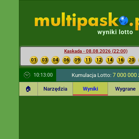
wyniki lotto
Kaskada - 08.08.2026 (22:00)
01
03
04
06
09
11
12
14
16
20
7 000 000 
10:13:01
Kumulacja Lotto:
🏠
Narzędzia
Wyniki
Wygrane