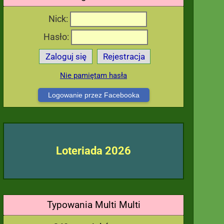
Nick:
Hasło:
Zaloguj się
Rejestracja
Nie pamiętam hasła
Logowanie przez Facebooka
Loteriada 2026
Typowania Multi Multi