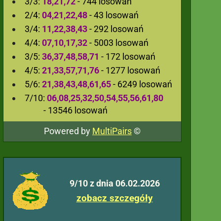
3/3:
18,21,72
- 744 losowań
2/4:
04,21,22,48
- 43 losowań
3/4:
11,22,38,43
- 292 losowań
4/4:
07,10,17,32
- 5003 losowań
3/5:
36,37,48,58,71
- 172 losowań
4/5:
21,33,57,71,76
- 1277 losowań
5/6:
21,38,43,48,61,65
- 6249 losowań
7/10:
06,08,25,32,50,54,55,56,61,80
- 13546 losowań
Powered by
MultiPairs
©
9/10 z dnia 06.02.2026
zobacz szczegóły