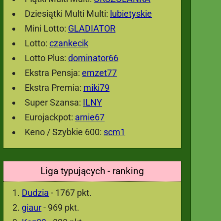
Dziesiątki Multi Multi:
lubietyskie
Mini Lotto:
GLADIATOR
Lotto:
czankecik
Lotto Plus:
dominator66
Ekstra Pensja:
emzet77
Ekstra Premia:
miki79
Super Szansa:
ILNY
Eurojackpot:
arnie67
Keno / Szybkie 600:
scm1
Liga typujących - ranking
Dudzia
- 1767 pkt.
giaur
- 969 pkt.