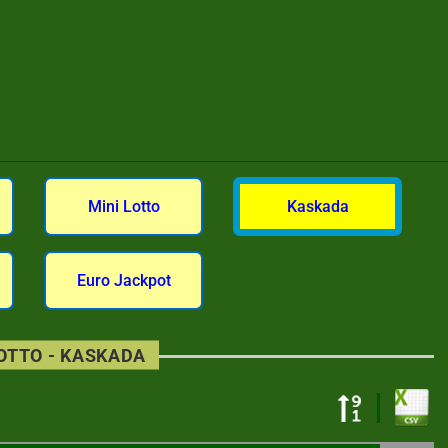
Mini Lotto
Kaskada
Euro Jackpot
LOTTO - KASKADA