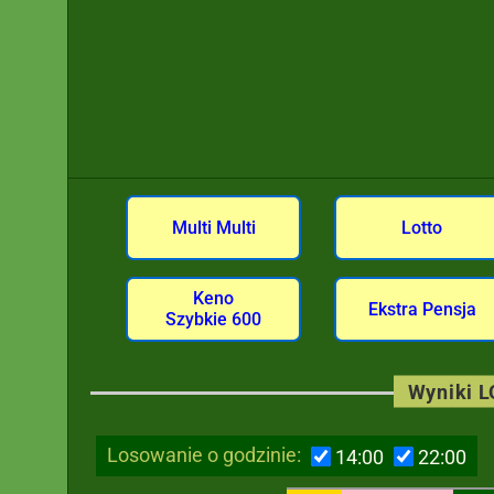
Multi Multi
Lotto
Keno
Ekstra Pensja
Szybkie 600
Wyniki 
Losowanie o godzinie:
14:00
22:00